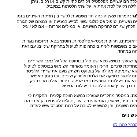
ל הם עשויים מפלסטיק ויכולים להיות קשים או רכים. ניתן
לה רק על לסת אחת או על שתי הלסתות במקביל.
גי:
למרות שאין הוכחה חד משמעית לקשר בין חריקת השיניים בזמן
ם נפשיים, טיפול פסיכולוגי עשוי לסייע במניעה או צמצום של הגורם
הלחץ שגורם לחריקת השיניים. או במילים אחרות – אם לא יועיל,
יאזפינים, תרופות אנטי-אפילפטיות, חוסמי בטא, תרופות נוגדות
אבים משמשות לעיתים כתרופות לטיפול בחריקת שיניים. עם זאת,
הה במיוחד.
שנערך בנושא מצא שטיפול בבוטוקס הקל על כאבי השרירים
חריקת שיניים. הרעיון העומד מאחורי השימוש בבוטוקס לטיפול
הוא שתמיסה מהולה של בוטוקס תשתק מעט את שרירי הלעיסה
ם לסגור בחוזקה את הלסת ולחרוק שיניים, ובו בזמן תאפשר
ע את פעילותם הטבעית כמו אכילה ודיבור. אולם מדובר רק
הדרך עדיין ארוכה להוכחת יעילות הטיפול.
ה:
במספר מחקרים שנערכו בנושא הווכח קלינית ומחקרית כי
זיותרפיה, שיאצו, הומיאופתיה ועוד, יכולים להפחית הן את רמת
ים השונים, והן להשפיע לטובה על רמת הסטרס שיש לאדם.
 שיניים
ה? כתבו לנו