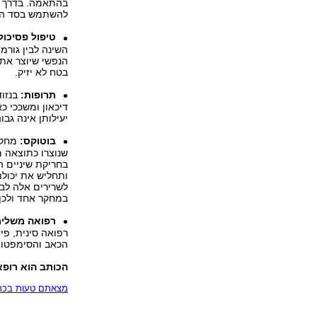
בהתאמה. בדרך כל
להשתמש בסד הלי
טיפול פסיכולו
השינה לבין גורמי
הנפשי שיוצר את 
בטח לא יזיק.
תרופות:
בנזוד
דיכאון ומשככי כ
יעילותן אינה גבו
בוטוקס:
מחקר 
שנוצרו כתוצאה מ
בחריקת שיניים 
ותחליש את יכולת
לשרירים אלה לבצ
במחקר אחד ולכן 
רפואה משלימ
רפואה סינית, פי
הכאב והסימפטומ
הכותב הוא רופא
מצאתם טעות בכתב