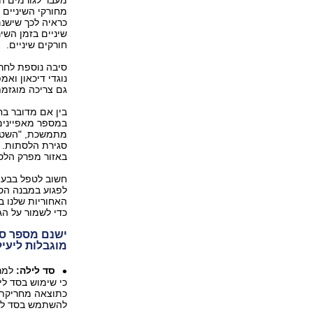
מחורקי השיניים 
כראיה לכך שישנם
שיניים בזמן השינ
חורקים שיניים.
סיבה נוספת לחרי
גם צריכה מוגזמת
בין אם מדובר בח
במספר מאפיינים:
מתמשכת, "השטחה
סגירת הלסתות. כ
באזור מפרק הלס
חשוב לטפל בבעיה
לפגוע במבנה הסג
האחוריות שלנו ב
כדי לשמור על הג
ישנם מספר סוג
מוגבלות ליעי
סד לילה:
למרו
כי שימוש בסד לי
כתוצאה מחריקת ש
להשתמש בסד לילה