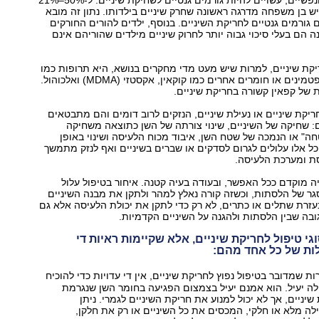
יש בן משפחה מדרגה ראשונה שחרק שיניים בילדותו. נתון זה מובא
 גורמים גנטיים לחריקת השיניים. בנוסף, ילדים להורים החורקים
ה הם בעלי סיכוי גבוה יותר לחרוק שיניים מילדים שהוריהם אינם
קת שיניים, למרות שיש מעט מדי מחקרים בנושא, היא תרופות כמו
נוגדי דיכאון ואמפטמינים או חומרים אחרים כמו קוקאין, אקסטזי (MDMA) ואלכוהול.
 של קפאין קשורה בחריקת שיניים.
ריקת שיניים או נעילת שיניים, הנזקים לרוב דומים והם מתבטאים
 שחיקה של השיניים, שינוי צורתה של השן כתוצאה משחיקה
" או הנמכה של שטח השן, איבוד מכוח הלעיסה ושינוי באופן
ל אלו עלולים לגרום לסדקים או שברים בשיניים ואף לנזק מתמשך
ת ומערכת הלעיסה.
 מוקדם ככל האפשר, ובעודה בעיה קטנה. איחור בטיפול עלול
ר של הלסתות, וכשזה קורה נאלץ למהר ולתקן את מבנה השיניים
עזרת שתלים או כתרים, לא רק כדי לתקן את יכולת הלעיסה אלא גם
ובה שבין הלסתות ולהגנה על השיניים הקדמיות.
י טיפול לחריקת שיניים, אלא שקיימות ראיות די
לות של כל אחד מהם:
ת שמדובר בטיפול נפוץ לחריקת שיניים, אין די עדויות כדי להוכיח
לה יעיל. הוא אמנם יעיל בצמצום הפגיעה בחומר השן שנגרמת
יניים, אך לא יכול למנוע את חריקת השיניים לגמרי. ניתן
 מלא או חלקי, המכסים את כל השיניים או רק את חלקן,