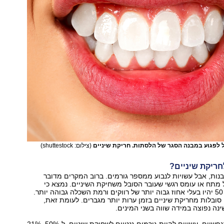
ל לפגוע במבנה הסגר של הלסתות. חריקת שיניים
(צילום: shuttestock)
חריקת שיניים?
בנות, אבל עשויות לנבוע ממספר גורמים. ברוב המקרים מדובר
 מתח או עומס רגשי שעובר הסובל משחיקת השיניים. נמצא כי
חורקי שיניים בני 50 יהיו בעלי אחוז גבוה יותר של רווקים ורמת השכלה גבוהה יותר.
 סובלות מחריקת שיניים בזמן ערות יותר מגברים. לעומת זאת,
ינה נפוצה במידה שווה בשני המינים.
מעבר לגורמים הנפשיים, עשויים להיות גורמים גנטיים לשחיקת שיניים. ל-50%–21%