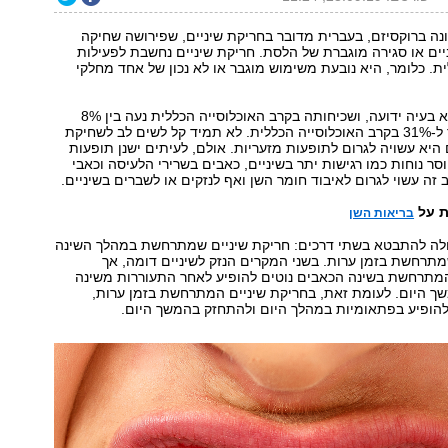
נה ברוקסיזם, בעברית מדובר בחריקת שיניים, שפירושה שחיקה
ים או סגירה מוגברת של הלסת. חריקת שיניים נחשבת לפעילות
ת. כלומר, היא נובעת משימוש מוגבר או לא נכון של אחד מחלקי
חריקת שיניים היא בעיה ידועה, ושכיחותה בקרב האוכלוסייה הכללית נעה בין 8%
ועשויה להגיע עד ל-31% בקרב האוכלוסייה הכללית. לא תמיד קל לשים לב לשחיקת
ם היא עשויה לגרום לתופעות מזעריות. אולם, לעיתים ישנן תופעות
סר נוחות כמו רגישות יתר בשיניים, כאבים בשרירי הלעיסה וכאבי
 זה עשוי לגרום לאיבוד חומר השן ואף לנזקים או לשברים בשיניים.
ת על
בריאות השן
כולה להתבטא בשתי דרכים: חריקת שיניים שמתרחשת במהלך השינה
מתרחשת בזמן ערות. בשני המקרים הנזק לשיניים דומה, אך
המתרחשת בשינה הכאבים נוטים להופיע לאחר התעוררות משינה
ך היום. לעומת זאת, בחריקת שיניים המתרחשת בזמן ערות,
להופיע בפתאומיות במהלך היום ולהתחזק בהמשך היום.