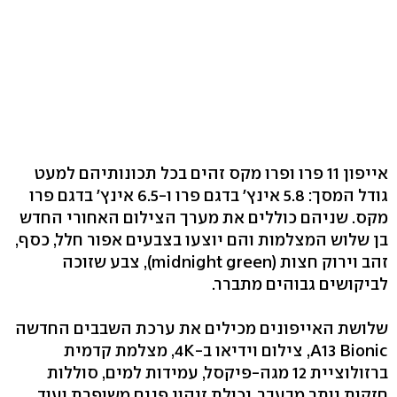
אייפון 11 פרו ופרו מקס זהים בכל תכונותיהם למעט
גודל המסך: 5.8 אינץ' בדגם פרו ו-6.5 אינץ' בדגם פרו
מקס. שניהם כוללים את מערך הצילום האחורי החדש
בן שלוש המצלמות והם יוצעו בצבעים אפור חלל, כסף,
זהב וירוק חצות (midnight green), צבע שזוכה
לביקושים גבוהים מתברר.
שלושת האייפונים מכילים את ערכת השבבים החדשה
A13 Bionic, צילום וידיאו ב-4K, מצלמת קדמית
ברזולוציית 12 מגה-פיקסל, עמידות למים, סוללות
חזקות יותר מבעבר, יכולת זיהוי פנים משופרת ועוד.