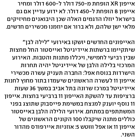
אייפון XR הופחת מ-750 דולר ל-600 דולר ומחיר
אייפון 8 הופחת ל-450 דולר. לא ידוע עדיין אם גם
בישראל יוזלו הדגמים האלה שכן היבואנים מחיזיקים
מלאי ישן שלהם, ולא ברור אם יוזמנו מכשירים חדשים.
האייפונים החדשים יושקו באירועי "לילה לבן"
שיתקיימו ברשתות איידיגיטל ואייסטור החל מחצות
שבין רביעי לחמישי, ויכללו מתנות והטבות. האירוע
המרכזי בלילה הלבן של איידיגיטל יהיה תחרות
הישרדות בנוסח אפל: החברה תעניק עשרה מכשירי
אייפון 11 לעשרה הראשונים שיעמדו בתור מחוץ לחנות
איידיגיטל במרכז שרונה בתל אביב במשך 36 שעות
ברציפות עד להשקת האייפון 11 ברביעי בחצות. אייפון
11 נוסף יוענק למנצח במשימת פייסבוק שתוצג בפני
המשתתפים במתחם. אירועי הלילה הלבן באייסטור
כוללים מתנה שיקבלו 100 הקונים הראשונים של
אייפון 11 או אפל וווטש 5: אוזניות איירפודס מהדור
השני.