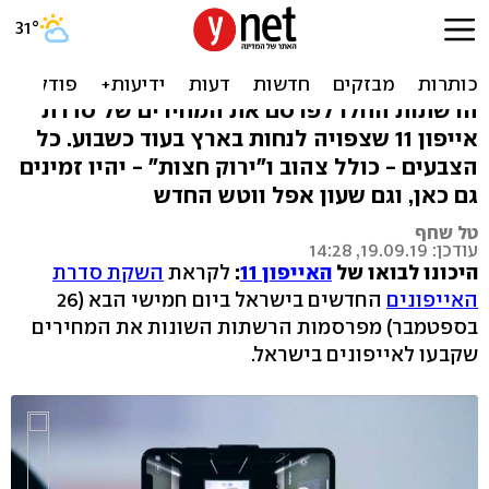
מ-3,250 עד 7,000 שקל: אלה
מחירי האייפון
הרשתות החלו לפרסם את המחירים של סדרת
אייפון 11 שצפויה לנחות בארץ בעוד כשבוע. כל
הצבעים - כולל צהוב ו"ירוק חצות" - יהיו זמינים
גם כאן, וגם שעון אפל ווטש החדש
טל שחף
עודכן: 19.09.19, 14:28
היכונו לבואו של
האייפון 11
:
לקראת
השקת סדרת
האייפונים
החדשים בישראל ביום חמישי הבא (26
בספטמבר) מפרסמות הרשתות השונות את המחירים
שקבעו לאייפונים בישראל.