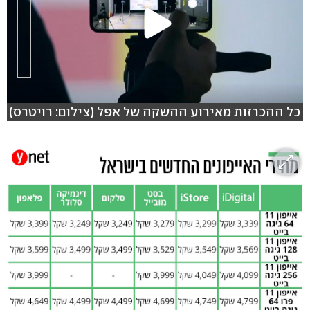
כל ההכרזות מאירוע ההשקה של אפל (צילום: רויטרס)