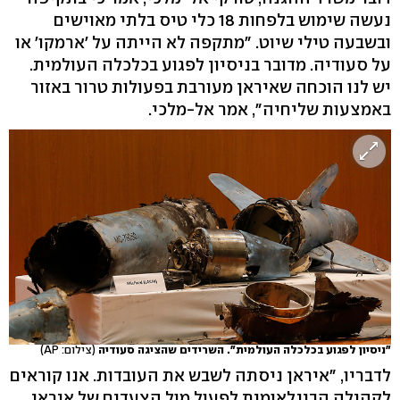
נעשה שימוש בלפחות 18 כלי טיס בלתי מאוישים
ובשבעה טילי שיוט. "מתקפה לא הייתה על 'ארמקו' או
על סעודיה. מדובר בניסיון לפגוע בכלכלה העולמית.
יש לנו הוכחה שאיראן מעורבת בפעולות טרור באזור
באמצעות שליחיה", אמר אל-מלכי.
"ניסיון לפגוע בכלכלה העולמית". השרידים שהציגה סעודיה
(צילום: AP)
לדבריו, "איראן ניסתה לשבש את העובדות. אנו קוראים
לקהילה הבינלאומית לפעול מול הצעדים של איראן