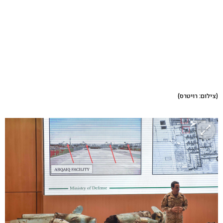
(צילום: רויטרס)