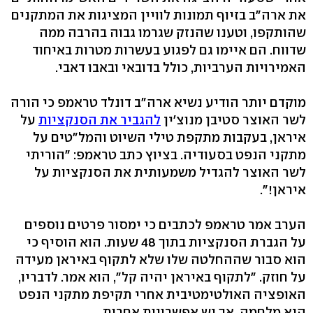
את ארה"ב בזיוף תמונות לוויין המציגות את המתקנים
שהותקפו, וטענו שהנזק שגרמו גבוה בהרבה ממה
שדווח. הם איימו גם לפגוע בעשרות מטרות באיחוד
האמירויות הערביות, כולל בדובאי ובאבו דאבי.
מוקדם יותר הודיע נשיא ארה"ב דונלד טראמפ כי הורה
לשר האוצר סטיבן מנוצ'ין
להגביר את הסנקציות
על
איראן, בעקבות מתקפת טילי השיוט והמל"טים על
מתקני הנפט בסעודיה. בציוץ כתב טראמפ: "הוריתי
לשר האוצר להגדיל משמעותית את הסנקציות על
איראן!".
הערב אמר טראמפ לכתבים כי ימסור פרטים נוספים
על הגברת הסנקציות בתוך 48 שעות. הוא הוסיף כי
הוא סבור שההחלטה שלו שלא לתקוף באיראן מעידה
על חוזק. "לתקוף באיראן יהיה קל", הוא אמר. לדבריו,
האופציה האולטימטיבית אחרי תקיפת מתקני הנפט
היא מלחמה, אך יש אפשרויות אחרות.