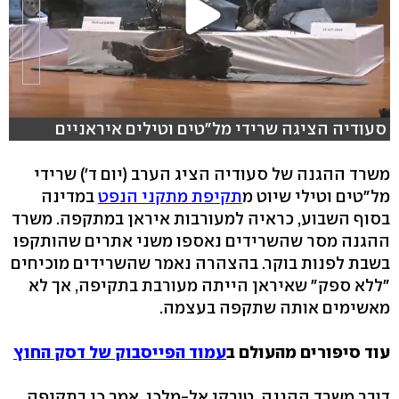
סעודיה הציגה שרידי מל"טים וטילים איראניים
משרד ההגנה של סעודיה הציג הערב (יום ד') שרידי
מל"טים וטילי שיוט מ
תקיפת מתקני הנפט
במדינה
בסוף השבוע, כראיה למעורבות איראן במתקפה. משרד
ההגנה מסר שהשרידים נאספו משני אתרים שהותקפו
בשבת לפנות בוקר. בהצהרה נאמר שהשרידים מוכיחים
"ללא ספק" שאיראן הייתה מעורבת בתקיפה, אך לא
מאשימים אותה שתקפה בעצמה.
עוד סיפורים מהעולם ב
עמוד הפייסבוק של דסק החוץ
דובר משרד ההגנה, טורקי אל-מלכי, אמר כי בתקיפה