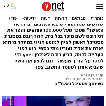
דני רובס חוגג 30 שנים
לאלבומו "בדרך אל האושר"
שלושים שנה אחרי שיצא האלבום "בדרך אל
האושר" שמכר מעל 100,000 עותקים והפך את
דני רובס לשם מוכר בכל בית, חוזר רובס במסגרת
פסטיבל ראשון לציון למופע חגיגי במיוחד בו הוא
יארח את אליל נעוריו מתי כספי. רגע לפני
העלייה לבמה, הגיע רובס לאולפן ynet כדי
לספר על הדרך שעשה - וגם לבצע את השיר
שהביא אותו למעמד החשוב. צפו
קורל בן עזרא
פורסם: 06.10.19, 09:00
בשיתוף פסטיבל ראשל"צ