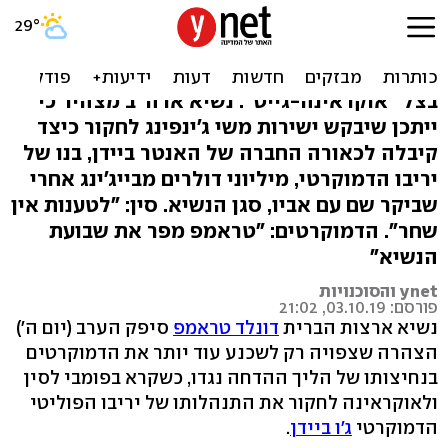
טראמפ קורא לסין לחקור את
ביידן
בצל "אוקראינה-גייט": נשיא ארה"ב מצהיר כי
ייתכן שיבקש ישירות משי ג'ינפינג לחקור כיצד
קיבלה לכאורה החברה של האנטר ביידן, בנו של
יריבו הדמוקרטי, מיליוני דולרים מבייג'ינג אחרי
שביקר שם עם אביו, סגן הנשיא. סין: "לטענות אין
שחר". הדמוקרטים: "טראמפ מפר את שבועת
הנשיא"
ynet והסוכנויות
פורסם: 03.10.19, 21:02
נשיא ארצות הברית
דונלד טראמפ
סיפק הערב (יום ה')
הצהרה שצפויה רק לשכנע עוד יותר את הדמוקרטים
בנחיצותו של הליך ההדחה נגדו, כשקרא בפומבי לסין
ולאוקראינה לחקור את התנהלותו של יריבו הפוליטי
הדמוקרטי
ג'ו ביידן
.