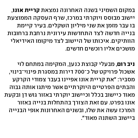
במקום השמיני בשנה האחרונה נמצאת
קריית אונו
,
יישוב מבוסס ויוקרתי במרכז, שרף העסקה הממוצעת
בו עבר מזמן את שני מיליון השקלים. בעיר קיימת
בנייה חדשה לצד התחדשות עירונית נרחבת ברחובות
הוותיקים. איכותו של היישוב לצד מיקומו האידיאלי
מושכים אליו רוכשים חדשים.
ניב רום
, מבעלי קבוצת כנען, המקימה במתחם לוי
אשכול פרויקט של כ־700 דירות במסגרת פינוי־בינוי,
מסביר: "את קריית אונו אפיינו בעבר צמודי הקרקע
והבתים הפרטיים היוקרתיים אשר מיתגו אותה גבוה
מאוד כיישוב בכלל וכיישוב יוקרתי באזור גוש דן ובקעת
אונו בפרט. עם זאת הצורך בהתחלות בנייה באזור
המרכז עשה את שלו, ובשנים האחרונות אופי הבנייה
ביישוב השתנה מאוד".