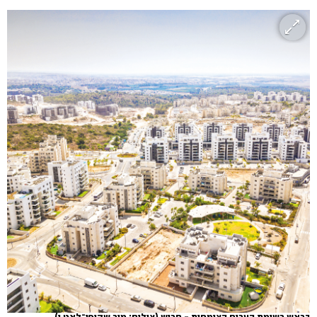
בראש רשימת הערים הצומחות - חריש (צילום: מור שקיפי־לאט י)