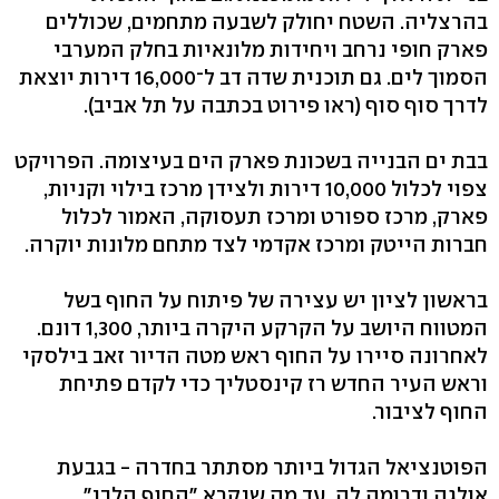
בהרצליה. השטח יחולק לשבעה מתחמים, שכוללים
פארק חופי נרחב ויחידות מלונאיות בחלק המערבי
הסמוך לים. גם תוכנית שדה דב ל־16,000 דירות יוצאת
לדרך סוף סוף (ראו פירוט בכתבה על תל אביב).
בבת ים הבנייה בשכונת פארק הים בעיצומה. הפרויקט
צפוי לכלול 10,000 דירות ולצידן מרכז בילוי וקניות,
פארק, מרכז ספורט ומרכז תעסוקה, האמור לכלול
חברות הייטק ומרכז אקדמי לצד מתחם מלונות יוקרה.
בראשון לציון יש עצירה של פיתוח על החוף בשל
המטווח היושב על הקרקע היקרה ביותר, 1,300 דונם.
לאחרונה סיירו על החוף ראש מטה הדיור זאב בילסקי
וראש העיר החדש רז קינסטליך כדי לקדם פתיחת
החוף לציבור.
הפוטנציאל הגדול ביותר מסתתר בחדרה - בגבעת
אולגה ודרומה לה, עד מה שנקרא "החוף הלבן".