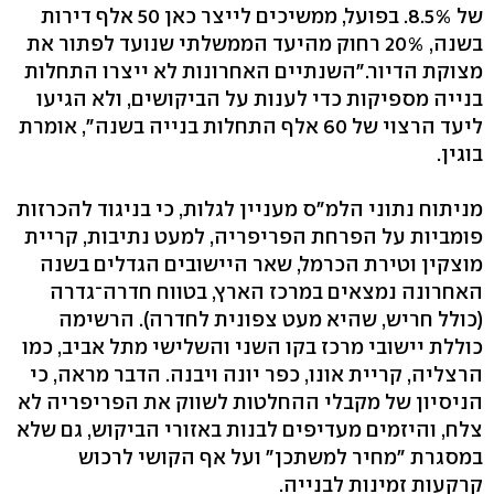
של 8.5%. בפועל, ממשיכים לייצר כאן 50 אלף דירות
בשנה, 20% רחוק מהיעד הממשלתי שנועד לפתור את
מצוקת הדיור."השנתיים האחרונות לא ייצרו התחלות
בנייה מספיקות כדי לענות על הביקושים, ולא הגיעו
ליעד הרצוי של 60 אלף התחלות בנייה בשנה", אומרת
בוגין.
מניתוח נתוני הלמ"ס מעניין לגלות, כי בניגוד להכרזות
פומביות על הפרחת הפריפריה, למעט נתיבות, קריית
מוצקין וטירת הכרמל, שאר היישובים הגדלים בשנה
האחרונה נמצאים במרכז הארץ, בטווח חדרה־גדרה
(כולל חריש, שהיא מעט צפונית לחדרה). הרשימה
כוללת יישובי מרכז בקו השני והשלישי מתל אביב, כמו
הרצליה, קריית אונו, כפר יונה ויבנה. הדבר מראה, כי
הניסיון של מקבלי ההחלטות לשווק את הפריפריה לא
צלח, והיזמים מעדיפים לבנות באזורי הביקוש, גם שלא
במסגרת "מחיר למשתכן" ועל אף הקושי לרכוש
קרקעות זמינות לבנייה.