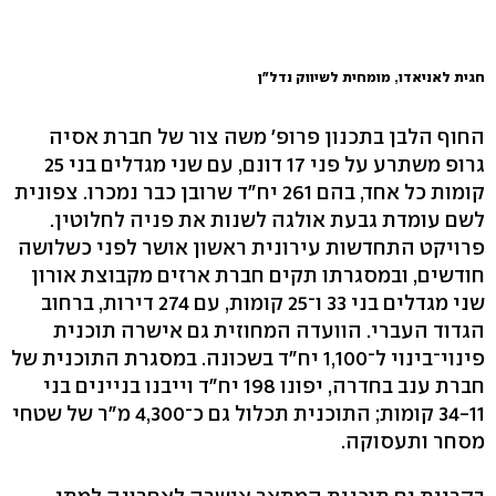
חגית לאניאדו, מומחית לשיווק נדל"ן
החוף הלבן בתכנון פרופ' משה צור של חברת אסיה
גרופ משתרע על פני 17 דונם, עם שני מגדלים בני 25
קומות כל אחד, בהם 261 יח"ד שרובן כבר נמכרו. צפונית
לשם עומדת גבעת אולגה לשנות את פניה לחלוטין.
פרויקט התחדשות עירונית ראשון אושר לפני כשלושה
חודשים, ובמסגרתו תקים חברת ארזים מקבוצת אורון
שני מגדלים בני 33 ו־25 קומות, עם 274 דירות, ברחוב
הגדוד העברי. הוועדה המחוזית גם אישרה תוכנית
פינוי־בינוי ל־1,100 יח"ד בשכונה. במסגרת התוכנית של
חברת ענב בחדרה, יפונו 198 יח"ד וייבנו בניינים בני
34-11 קומות; התוכנית תכלול גם כ־4,300 מ"ר של שטחי
מסחר ותעסוקה.