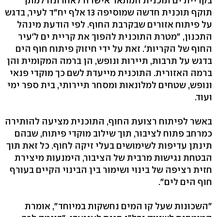
בקריית ים תוכנית המתאר אישרה לאחרונה למתן
תוקף תוכנית חדשה שמוסיפה 13 אלף יח"ד לעיר, בדגש
על פיתוח אזורים שבקרבת החוף. לפי הודעת מינהל
התכנון, "מטרת התוכנית להפוך את קריית ים ל'עיר
החוף של הקריות'. זאת על ידי חיזוק פיתוח חוף הים
בדגש על תרבות, תיירות ונופש, הן ברמה המקומית והן
ברמה האזורית. התוכנית מייעדת לשם כך מוקדי פנאי
ונופש, שטחים למלונאות ומסחר תיירותי, בית ספר ימי
ועוד.
באשר לפיתוח רצועת החוף, התוכנית מציעה להותירה
כמרחב פתוח לציבור, תוך שילוב מוקדי פיתוח, שבהם
תינתן עדיפות לשימושים בעלי זיקה לחוף. כל זאת תוך
הבטחת נגישות מרבית של הציבור, הימנעות מיצירת
חזית רציפה של בינוי ושימור בין הבינוי הקיים בעורף
חוף הים לים".
"השכונות שעל קו המים נחשקות במיוחד", אומרת