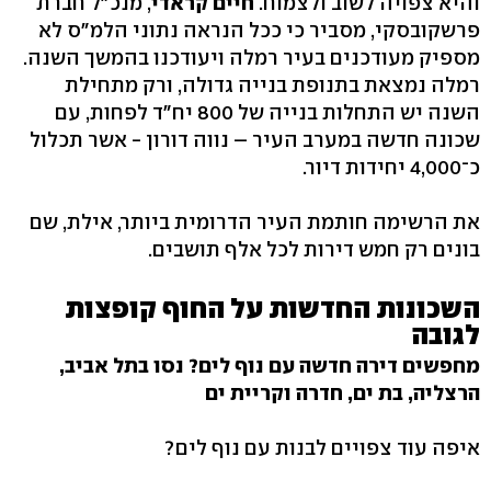
והיא צפויה לשוב ולצמוח.
חיים קראדי
, מנכ"ל חברת
פרשקובסקי, מסביר כי ככל הנראה נתוני הלמ"ס לא
מספיק מעודכנים בעיר רמלה ויעודכנו בהמשך השנה.
רמלה נמצאת בתנופת בנייה גדולה, ורק מתחילת
השנה יש התחלות בנייה של 800 יח"ד לפחות, עם
שכונה חדשה במערב העיר – נווה דורון - אשר תכלול
כ־4,000 יחידות דיור.
את הרשימה חותמת העיר הדרומית ביותר, אילת, שם
בונים רק חמש דירות לכל אלף תושבים.
השכונות החדשות על החוף קופצות
לגובה
מחפשים דירה חדשה עם נוף לים? נסו בתל אביב,
הרצליה, בת ים, חדרה וקריית ים
איפה עוד צפויים לבנות עם נוף לים?