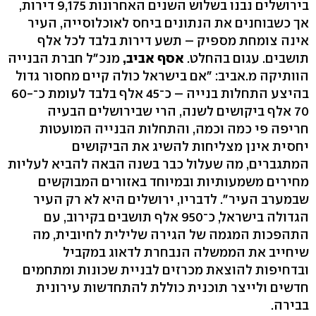
בירושלים נבנו בשלוש השנים האחרונות 9,175 דירות,
אך כשבוחנים את הנתונים ביחס לאוכלוסייה, העיר
אינה צומחת מספיק – תשע דירות בלבד לכל אלף
תושבים. עגום בהחלט.
אסף אביב,
מנכ"ל חברת הבנייה
הוותיקה מ.אביב: "אם בישראל כולה קיים מחסור גדול
בהיצע התחלות בנייה – כ־45 אלף בלבד לעומת כ־60-
70 אלף ביקושים לשנה, הרי שבירושלים הבעיה
חריפה פי כמה וכמה, והתחלות הבנייה המועטות
יחסית אינן מצליחות להשיג את הביקושים
המתגברים, מה שעלול כבר בשנה הבאה להביא לעליות
מחירים משמעותיות ובמיוחד באזורים המבוקשים
שבמערב העיר". לדבריו, ירושלים היא לא רק העיר
הגדולה בישראל, כ־950 אלף תושבים בקירוב, עם
התהפכות המגמה של הגירה שלילית לחיובית, מה
שיחייב את הממשלה הנבחרת לדאוג במקביל
ובדחיפות להוצאת מכרזים לבניית שכונות ומתחמים
חדשים ולייצר תוכנית כוללת להתחדשות עירונית
בבירה.