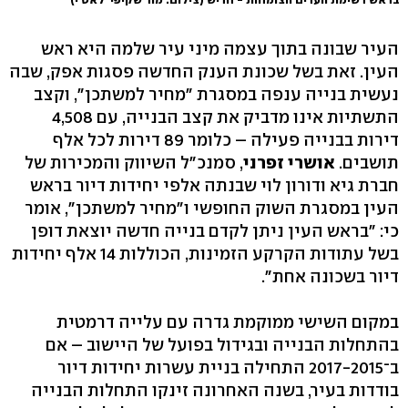
העיר שבונה בתוך עצמה מיני עיר שלמה היא ראש
העין. זאת בשל שכונת הענק החדשה פסגות אפק, שבה
נעשית בנייה ענפה במסגרת "מחיר למשתכן", וקצב
התשתיות אינו מדביק את קצב הבנייה, עם 4,508
דירות בבנייה פעילה – כלומר 89 דירות לכל אלף
תושבים.
אושרי זפרני
, סמנכ"ל השיווק והמכירות של
חברת גיא ודורון לוי שבנתה אלפי יחידות דיור בראש
העין במסגרת השוק החופשי ו"מחיר למשתכן", אומר
כי: "בראש העין ניתן לקדם בנייה חדשה יוצאת דופן
בשל עתודות הקרקע הזמינות, הכוללות 14 אלף יחידות
דיור בשכונה אחת".
במקום השישי ממוקמת גדרה עם עלייה דרמטית
בהתחלות הבנייה ובגידול בפועל של היישוב – אם
ב־2017-2015 התחילה בניית עשרות יחידות דיור
בודדות בעיר, בשנה האחרונה זינקו התחלות הבנייה