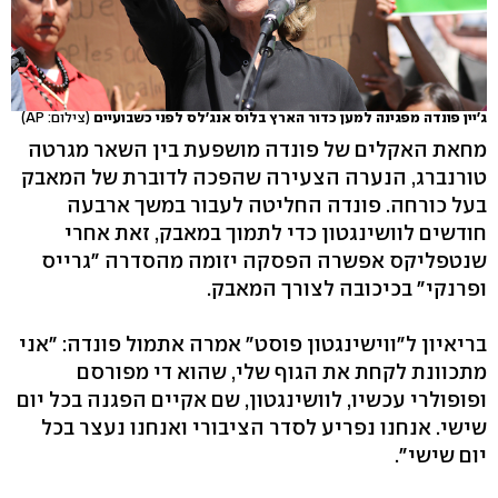
ג'יין פונדה מפגינה למען כדור הארץ בלוס אנג'לס לפני כשבועיים
(צילום: AP)
מחאת האקלים של פונדה מושפעת בין השאר מגרטה
טורנברג, הנערה הצעירה שהפכה לדוברת של המאבק
בעל כורחה. פונדה החליטה לעבור במשך ארבעה
חודשים לוושינגטון כדי לתמוך במאבק, זאת אחרי
שנטפליקס אפשרה הפסקה יזומה מהסדרה "גרייס
ופרנקי" בכיכובה לצורך המאבק.
בריאיון ל"ווישינגטון פוסט" אמרה אתמול פונדה: "אני
מתכוונת לקחת את הגוף שלי, שהוא די מפורסם
ופופולרי עכשיו, לוושינגטון, שם אקיים הפגנה בכל יום
שישי. אנחנו נפריע לסדר הציבורי ואנחנו נעצר בכל
יום שישי".