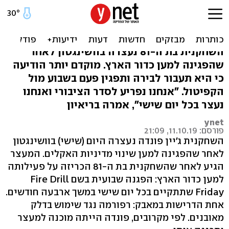
בגיל 81: ג'יין פונדה נעצרה
בוושינגטון
השחקנית בת ה-81 נעצרה בוושינגטון לאחר
שהפגינה למען כדור הארץ. מוקדם יותר הודיעה
כי היא תעבור לבירה ותפגין פעם בשבוע מול
הקפיטול. "אנחנו נפריע לסדר הציבורי ואנחנו
נעצר בכל יום שישי", אמרה בריאיון
ynet
פורסם: 11.10.19, 21:09
השחקנית ג'יין פונדה נעצרה היום (שישי) בוושינגטון
לאחר שהפגינה למען שינוי מדיניות האקלים. המעצר
הגיע לאחר שהשחקנית בת ה-81 הכריזה על פעילותה
למען כדור הארץ: הפגנה שבועית בשם Fire Drill
Friday שתתקיים בכל יום שישי במשך ארבעה חודשים.
אחת הדרישות במאבק: רפורמה נגד שימוש בדלק
מאובנים. לפי מקרובים, פונדה הייתה מוכנה למעצר