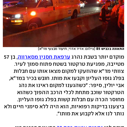
התאונה בכביש 85
(צילום: אדיר אדרי, תיעוד מבצעי מד"א)
מוקדם יותר בשבת נהרג
ערפאת חסנין מסארווה
, בן 57
מטייבה, מפגיעת טרקטור בשטח פתוח סמוך לעיר.
צוותי מד"א שהוזעקו למקום מצאו אותו עם חבלות
בפלג גופו העליון וקבעו את מותו. חובש בכיר במד"א,
אבי יולין, סיפר: "כשהגענו למקום ראינו את נהג
הטרקטור שוכב מתחת לכלי הרכב ההפוך כשהוא
מחוסר הכרה עם חבלות קשות בפלג גופו העליון.
ביצענו בדיקות רפואיות, הוא היה ללא סימני חיים ולא
נותר לנו אלא לקבוע את מותו".