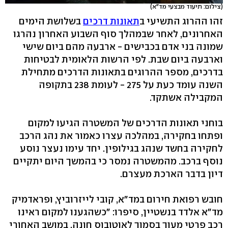
(צילום: תיעוד מבצעי מד"א)
זהו ההרוג התשיעי ב
תאונות דרכים
בשלושת הימים
האחרונים, לאחר שבמהלך סוף השבוע האחרון נהרגו
שמונה בני אדם בכבישים - ארבעה מהם ביום שישי
וארבעה ביום שבת. לפי הרשות הלאומית לבטיחות
בדרכים, מספר ההרוגים בתאונות הדרכים מתחילת
השנה עומד כעת על 275 - לעומת 238 בתקופה
המקבילה אשתקד.
בוחני תאונות הדרכים של המשטרה הגיעו למקום
ופתחו בחקירה, במהלכה עצרו כאמור את נהג הרכב
לחקירה בחשד שנהג בגילופין. יחד עימו נעצר נוסע
נוסף ברכב. מהמשטרה נמסר כי בהמשך היום יתקיים
דיון בדבר הארכת מעצרם.
חובש רפואת חירום במד"א, קובי לייזרוביץ, ופראדמיק
מד"א אלדד בנשטיין, סיפרו: "כשהגענו למקום ראינו
רכב פרטי מעוך בסמוך לאוטובוס חונה. במושב האחורי