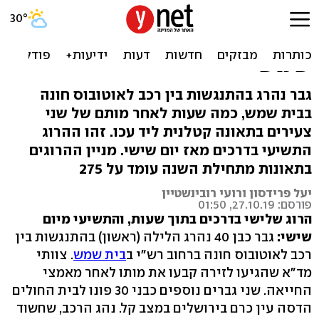
לאחר סוף שבוע מדמם
בכבישים: הרוג בתאונה בבית
שמש
גבר נהרג בהתנגשות בין רכב לאוטובוס חונה
בבית שמש, כמה שעות לאחר מותם של שני
צעירים בתאונה קטלנית ליד עכו. זהו ההרוג
התשיעי בדרכים מאז יום שישי. מניין ההרוגים
בתאונות מתחילת השנה עומד על 275
יעל פרידסון ורועי רובינשטיין
פורסם: 27.10.19, 01:50
הרוג שלישי בדרכים בתוך שעות, והתשיעי מיום
שישי:
גבר כבן 40 נהרג הלילה (ראשון) בהתנגשות בין
רכב לאוטובוס חונה ברחוב רש"י ב
בית שמש
. צוותי
מד"א שהגיעו לזירה קבעו את מותו לאחר מאמצי
החייאה. שני גברים נוספים כבני 30 פונו לבית החולים
הדסה עין כרם בירושלים במצב קל. נהג הרכב, שחשוד