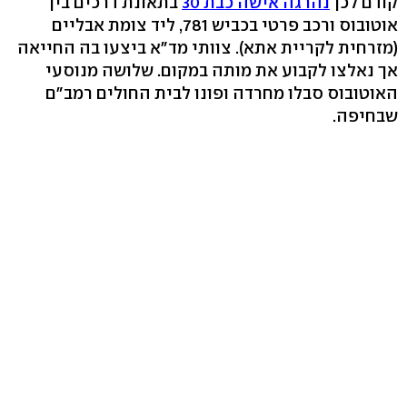
קודם לכן
נהרגה אישה כבת 30
בתאונת דרכים בין
אוטובוס ורכב פרטי בכביש 781, ליד צומת אבליים
(מזרחית לקריית אתא). צוותי מד"א ביצעו בה החייאה
אך נאלצו לקבוע את מותה במקום. שלושה מנוסעי
האוטובוס סבלו מחרדה ופונו לבית החולים רמב"ם
שבחיפה.