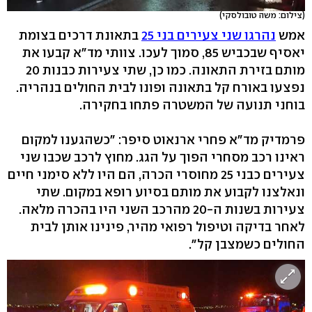
(צילום: משה טובולסקי)
אמש
נהרגו שני צעירים בני 25
בתאונת דרכים בצומת
יאסיף שבכביש 85, סמוך לעכו. צוותי מד"א קבעו את
מותם בזירת התאונה. כמו כן, שתי צעירות כבנות 20
נפצעו באורח קל בתאונה ופונו לבית החולים בנהריה.
בוחני תנועה של המשטרה פתחו בחקירה.
פרמדיק מד"א פחרי ארנאוט סיפר: "כשהגענו למקום
ראינו רכב מסחרי הפוך על הגג. מחוץ לרכב שכבו שני
צעירים כבני 25 מחוסרי הכרה, הם היו ללא סימני חיים
ונאלצנו לקבוע את מותם בסיוע רופא במקום. שתי
צעירות בשנות ה-20 מהרכב השני היו בהכרה מלאה.
לאחר בדיקה וטיפול רפואי מהיר, פינינו אותן לבית
החולים כשמצבן קל".