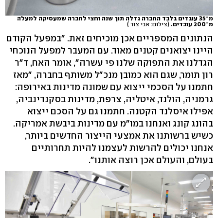
מ־35 עובדים בלבד החברה גדלה תוך שנה וחצי לחברה שמעסיקה למעלה
מ־200 עובדים.
(צילום: אבי צור )
הנתונים המספריים אכן מוכיחים זאת. "במפעל הקודם
היינו יצואנים קטנים מאוד. עם המעבר למפעל הנוכחי
הגדלנו את התפוקה שלנו פי עשרה", אומר האח, ד"ר
רון תומר, שגם הוא כמובן מנכ"ל משותף בחברה, "מאז
חתמנו על הסכמי ייצוא עם שמונה מדינות באירופה:
גרמניה, הולנד, איטליה, צרפת, מדינות בסקנדינביה,
אפילו איסלנד הקטנה. חתמנו גם על הסכם ייצוא
בהונג קונג ואנחנו במו"מ עם מדינות ביבשת אמריקה.
כשיש ברשותנו את אמצעי הייצור החדשים ביותר,
אנחנו יכולים להרשות לעצמנו להיות תחרותיים
בעולם, והעולם אכן רוצה אותנו".