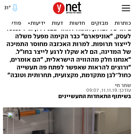
"אנחנו הציונות הכלכלית"
במשך 20 שנה התנהלה חברת "אוניפארם" מסלון
ביתו של זבולון תומר. לאחר שבניו רון וגיל נכנסו
לעסק, "אוניפארם" כבר הקימה מפעל משלה
לייצור תרופות. למרות האכזבה מחוסר התמיכה
של המדינה, הם לא שקלו לרגע לייצר בחו"ל.
"אנחנו חלק מההוויה הישראלית, "הם אומרים,
"ורוצים להראות שאפשר לפתח פה תעשייה
כחול־לבן מתקדמת, מקצועית, תחרותית וטובה"
שחר חי
עודכן: 11.11.19, 09:07
בשיתוף התאחדות התעשיינים