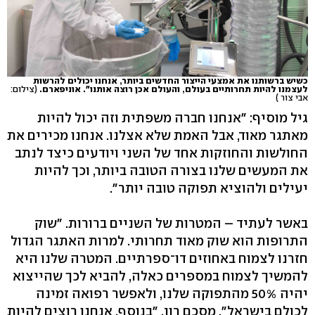
כשיש ברשותנו את אמצעי הייצור החדשים ביותר, אנחנו יכולים להרשות
לעצמנו להיות תחרותיים בעולם, והעולם אכן רוצה אותנו". אוניפארם.
(צילום:
אבי צור )
גיל מוסיף: "אנחנו חברה משפתית וזה יכול להיות
מאתגר מאוד, אבל האמת שלא אצלנו. אנחנו מכירים את
החולשות והחוזקות אחד של השני ויודעים כיצד לנתב
את המעשים שלנו בצורה הטובה ביותר, וכך להיות
יעילים ולהוציא תפוקה טובה יותר".
באשר לעתיד – המטרות של השניים ברורות. "שוק
התרופות הוא שוק מאוד תחרותי. למרות האתגר הגדול
חזרנו לצמוח באחוזים דו־ספרתיים. המטרה שלנו היא
להמשיך לצמוח במספרים כאלה, להביא לכך שהייצוא
יהיה 50% מהתפוקה שלנו, ולאפשר רפואה זמינה
לכולם בישראל", מסכם רון, "בנוסף, אנחנו רוצים להיות