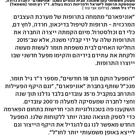
מעסק משפחתי קטן שמנוהל מבית ההורים הפכה "אוניפארם" לחברה גדולה,
שמספקת תרופות לישראל ולמדינות רבות בעולם. ד"ר רון תומר (משמאל)
וד"ר גיל תומר.
(צילום: אבי צור )
"אוניפארם" מתמחה בתרופות של מערכת העצבים
המרכזית - תרופות לטיפול בדיכאון, חרדה, לחץ דם,
כלי דם וכולסטרול. מיום הקמתה ייצרה החברה את
התרופות שלה על ידי קבלני משנה, אלא שב־2015
החליטו האחים לבית משפחת תומר לעשות מעשה
ולקחת את עתידם בידיהם והקימו מפעל חדשני שבו
ייוצרו התרופות.
"המפעל הוקם תוך 18 חודשים", מספר ד"ר גיל תומר,
מנכ"ל שותף בחברת "אוניפארם", "וגם היקף הפעילות
התרחב במקביל. מ־35 עובדים בלבד גדלנו תוך שנה
וחצי לחברה שמעסיקה למעלה מ־200 עובדים.
השקענו פה בטכנולוגיות הכי חדישות בתחום הפארמה
כדי לספק תוצאה טובה יותר ללקוחות שלנו. המפעל
החדש מאפשר לנו גם להגדיל את היקף הייצור וגם
לייצא באופן משמעותי יותר לחו"ל".