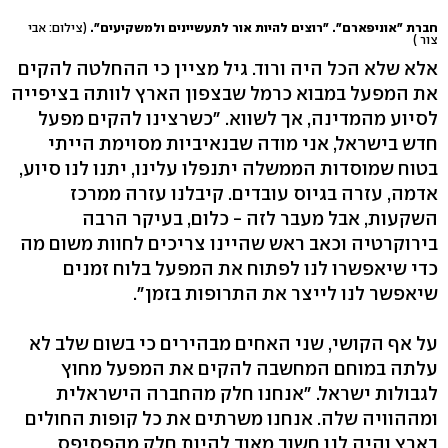
חברת "אוניפארם". "רוצים להיות אור לתעשיינים ולמשקיעים".
(צילום: אבי
צור )
אלא שלא הכל היה ורוד. גיל מציין כי ההחלטה להקים
את המפעל במבוא כרמל שבצפון הארץ לוותה בציפייה
לסיוע מהמדינה, אך לשווא. "כשרצינו להקים מפעל
חדש בישראל, אני מודה שבנאיביות מסוימת הייתי
בטוח שמוסדות הממשלה יתנפלו עלינו, יתנו לנו סיוע,
אדמה, עזרה בגיוס עובדים. קיבלנו עזרה ממרכז
השקעות, אבל מעבר לזה - כלום, בעיקר הרבה
בירוקרטיה וכאב ראש שהיינו צריכים לחוות משום מה
כדי שיאפשרו לנו לפתוח את המפעל בלוח זמנים
שיאפשר לנו לייצר את התרופות בזמן".
על אף הקושי, שני האחים מבהירים כי בשום שלב לא
עלתה במוחם המחשבה להקים את המפעל מחוץ
לגבולות ישראל. "אנחנו חלק מהחברה הישראלית
ומההוויה שלה. אנחנו משרתים את כל קופות החולים
בארץ והיה לנו חשוב מאוד להיות חלק מהפסיפס