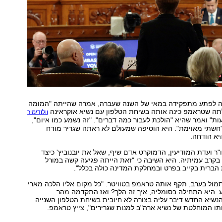
דחה לפתע מתפקידה במאי של השנה שעברה, אמרה שהייתה "המומה
לתה שטראמפ כינה אותה בשיחת הטלפון עם נשיא אוקראינה
וולודימיר
ת" ואמר שהיא "הולכת לעבור כמה דברים". "זה נשמע כמו איום",
 "חשתי מאוימת". היא הוסיפה שמעולם לא ראתה שגריר מודח
יא הודחה.
"ר ועדת המודיעין, הדמוקרט אדם שיף, שאל את יובנוביץ' כיצד
בקרב עמיתיה. היא השיבה כי "זאת הייתה פגיעה קשה במורל
הברית בקייב בפרט ובמחלקת המדינה כולה בכלל".
מול בערב, תקף אותה טראמפ בטוויטר. "כל מקום אליו הלכה מארי
רע. היא התחילה בסומליה, איך זה הלך? ואז התקדמה מהר
נשיא החדש דיבר עליה בצורה לא חיובית בשיחת הטלפון השנייה
כותו המוחלטת של נשיא ארה"ב למנות שגרירים", צייץ טראמפ.