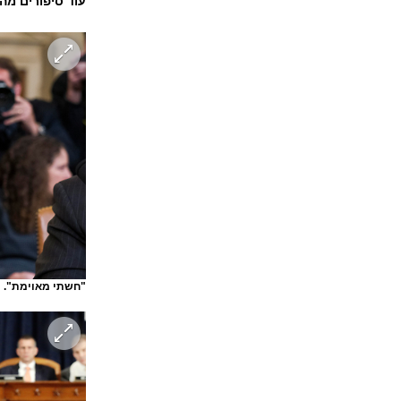
עוד סיפורים מה
"חשתי מאוימת". י