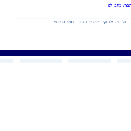
ה? כתבו לנו
וולודימיר זלנסקי
אוקראינה גייט
דונלד טראמפ