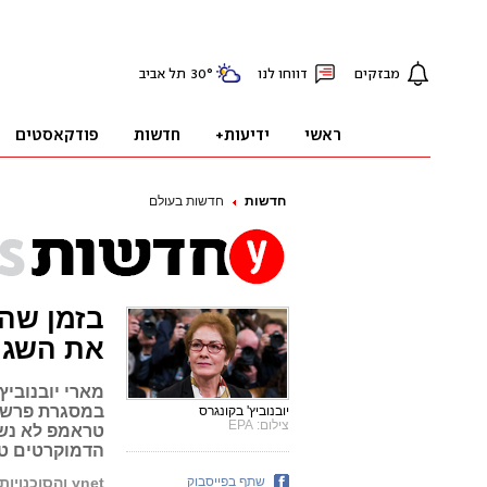
חדשות
חדשות בעולם
בזמן שהע
את השגר
מארי יובנובי
במסגרת פרשת 
יובנוביץ' בקונגרס
צילום: EPA
טראמפ לא נשאר
הדמוקרטים טע
שתף בפייסבוק
ynet והסוכנויות