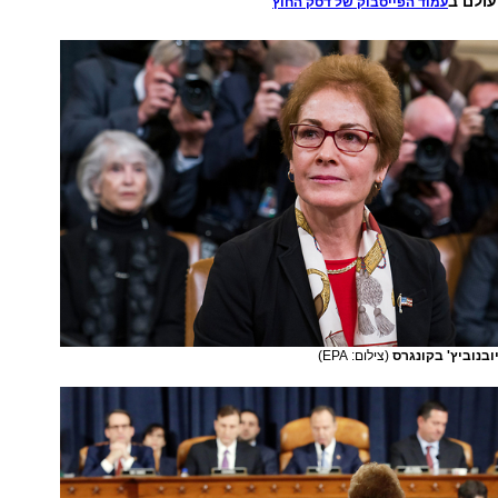
עולם ב
עמוד הפייסבוק של דסק החוץ
ובנוביץ' בקונגרס
(צילום: EPA)