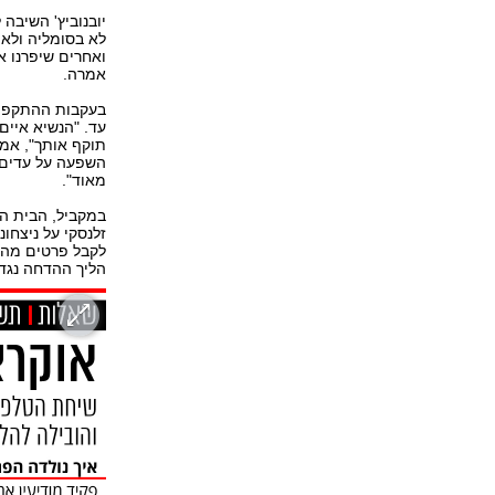
יובנוביץ' השיבה 
לא בסומליה ולא
ואחרים שיפרנו א
אמרה.
בעקבות ההתקפה 
עד. "הנשיא איים
תוקף אותך", אמ
השפעה על עדים 
מאוד".
במקביל, הבית ה
זלנסקי על ניצחו
הליך ההדחה נגד