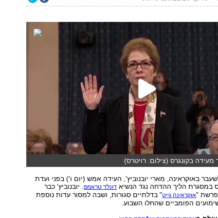
מעידה בקונגרס (צילום: רויטרס)
בר באוקראינה, מארי יובנוביץ', העידה אמש (יום ו') בפני ועדת
רס במסגרת הליך ההדחה נגד הנשיא
. יובנוביץ' כבר
דונלד טראמפ
פרשת "
" בדלתיים סגורות, ושבה למסור עדות נוספת
אוקראינה גייט
מועים הפומביים שהחלו השבוע.