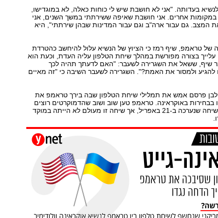
לנשיא בעדותה. "אני לא חושבת שיש לי כוחות כאלה, לא במוגדישו,
 במקומות אחרים. אני חושבת שאיפה ששירתתי במשך השנים, אני
ת המצב. גם עבור ארה"ב וגם עבור המדינות שבהן שירתתי", היא
של טראמפ, שיף רמז כי הציוץ של הנשיא עלול להיחשב כהטרדת
 עלייך בצורה מפורשת במהלך שיחת הטלפון עליה העדת, וכעת הוא
ר שיף, ששאל את השגרירה לשעבר: "האם לדעתך תהיה לכך
להגיע ולמסור את האמת?". השגרירה לשעבר השיבה כי "זה מאיים
לבן פרסם אמש את תמלילי שיחת הטלפון שבה בירך טראמפ את
נו בבחירות באוקראינה. טראמפ טען שוב ושוב שהדמוקרטים רוצים
לקבל פרטים מהשיחה שנערכה ב-21 באפריל, אך שיחה זו מעולם לא הייתה במוקד
ו.