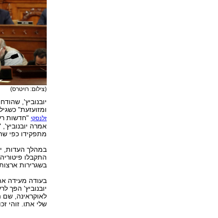
(צילום: רויטרס)
יובנוביץ', שהו
ומזועזעת" כשגי
"חדשות רעו
זלנסקי
אמרה יובנוביץ',
מתפקידו כפי שה
במהלך העדות, יו
התקבלו פיטוריה 
בשגרירות ארצות 
בעודה מעידה את
יובנוביץ' הפך ל
לאוקראינה, שם ה
שלי אתו. זוהי ז