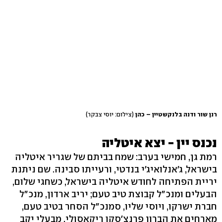
רנן שור ודנה בלנקשטיין – כהן
(צילום: יוסי צבקר)
נכנס יין - יצא איטליה
רמת גן, חמישי בערב: שמח בביתם של שגריר איטליה
בישראל, ג'אנלואיג'י בנדטי, ורעייתו סבינה. שם ניתנת
יריית הפתיחה לחודש איטליה בישראל, כשחגי שלום,
הבעלים ומנכ"ל קבוצת טיב טעם; יריב ארדון, מנכ"ל
חברת ישרקו, ויוסי שליו, סמנכ"ל הסחר בטיב טעם,
מארחים את הברון פרנצ'סקו ריקאסולי, מבעלי יקב