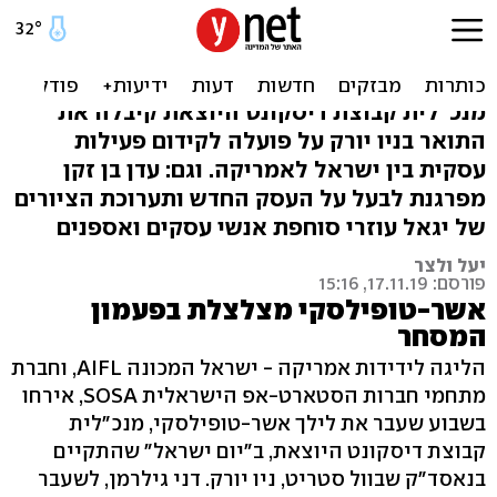
מדיסקונט לוול סטריט: אות
כבוד לאשר-טופילסקי
מנכ"לית קבוצת דיסקונט היוצאת קיבלה את
התואר בניו יורק על פועלה לקידום פעילות
עסקית בין ישראל לאמריקה. וגם: עדן בן זקן
מפרגנת לבעל על העסק החדש ותערוכת הציורים
של יגאל עוזרי סוחפת אנשי עסקים ואספנים
יעל ולצר
פורסם: 17.11.19, 15:16
אשר-טופילסקי מצלצלת בפעמון
המסחר
הליגה לידידות אמריקה - ישראל המכונה AIFL, וחברת
מתחמי חברות הסטארט-אפ הישראלית SOSA, אירחו
בשבוע שעבר את לילך אשר-טופילסקי, מנכ"לית
קבוצת דיסקונט היוצאת, ב"יום ישראל" שהתקיים
בנאסד"ק שבוול סטריט, ניו יורק. דני גילרמן, לשעבר