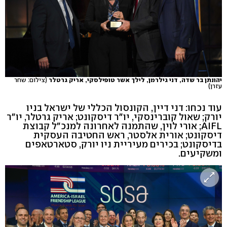
יהונתן בר שדה, דני גילרמן, לילך אשר טופילסקי, אריק גרטלר
(צילום: שחר
עזרן)
עוד נכחו: דני דיין, הקונסול הכללי של ישראל בניו
יורק; שאול קוברינסקי, יו"ר דיסקונט; אריק גרטלר, יו"ר
AIFL; אורי לוין, שהתמנה לאחרונה למנכ"ל קבוצת
דיסקונט; אורית אלסטר, ראש החטיבה העסקית
בדיסקונט; בכירים מעיריית ניו יורק, סטארטאפים
ומשקיעים.