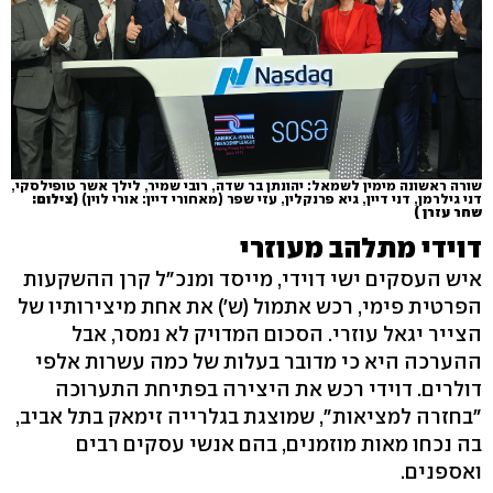
שורה ראשונה מימין לשמאל: יהונתן בר שדה, רובי שמיר, לילך אשר טופילסקי,
דני גילרמן, דני דיין, גיא פרנקלין, עזי שפר (מאחורי דיין: אורי לוין)
(צילום:
שחר עזרן )
דוידי מתלהב מעוזרי
איש העסקים ישי דוידי, מייסד ומנכ"ל קרן ההשקעות
הפרטית פימי, רכש אתמול (ש') את אחת מיצירותיו של
הצייר יגאל עוזרי. הסכום המדויק לא נמסר, אבל
ההערכה היא כי מדובר בעלות של כמה עשרות אלפי
דולרים. דוידי רכש את היצירה בפתיחת התערוכה
"בחזרה למציאות", שמוצגת בגלרייה זימאק בתל אביב,
בה נכחו מאות מוזמנים, בהם אנשי עסקים רבים
ואספנים.