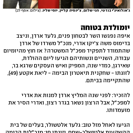
ג'אנלואיג'י בנדטי, חגי שלום, צ'ינסיה קליין, יוסי שליו.
(צילום: אסף לב)
יומולדת בטוחה
איפה נפגשו השר לבטחון פנים, גלעד ארדן, וניצב
בדימוס משה צ'יקו אדרי, מנכ"ל משרדו של ארדן
שהתמודד לתפקיד מפכ"ל המשטרה? אז חוץ מהיומיום
עבודה, השניים ונשותיהם הגיעו ליום ההולדת,
שאירגן, כמדי שנה, המפיק ואיש העסקים שרגא בר,
לזוגתו - שחקנית תיאטרון הבימה - ליאת אקטע (49),
שהתקיימה בביתם.
להזכיר: לפני שנה המליץ ארדן למנות את אדרי
למפכ"ל, אבל הרצון נשאר בגדר רצון, ואדרי הסיר את
מועמדותו.
הגיעו לאחל מזל טוב: גלעד אלטשולר, בעלים של בית
ההשקעות אלטושלר-שחם, וזוגתו חן; מנכ"לית הבימה,