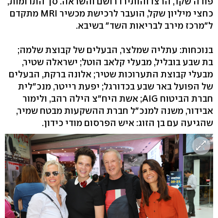
פודה שקד, הרצו והותירו רושם והשראה. סך התרומות,
כחצי מיליון שקל, הועבר לרכישת מכשיר MRI מתקדם
ל"מרכז מירב לבריאות השד" בשיבא.
בנוכחות: עתליה שמלצר, הבעלים של קבוצת שלמה;
בת שבע בובליל, מבעלי קלאב הוטל; ישראלה שטיר,
מבעלי קבוצת התערוכות שטיר; אלונה ברקת, הבעלים
של הפועל באר שבע בכדורגל; יפעת רייטר, מנכ"לית
חברת הביטוח AIG; אשת היח"צ הילה רהב, ולימור
אבידור, משנה למנכ"ל חברת ההשקעות מבטח שמיר,
שהגיעה עם בן הזוג: איש הפרסום מודי כידון.