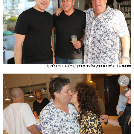
שרגא בר, צ'יקו אדרי, גלעד ארדן
(צילום: רפי דלויה)