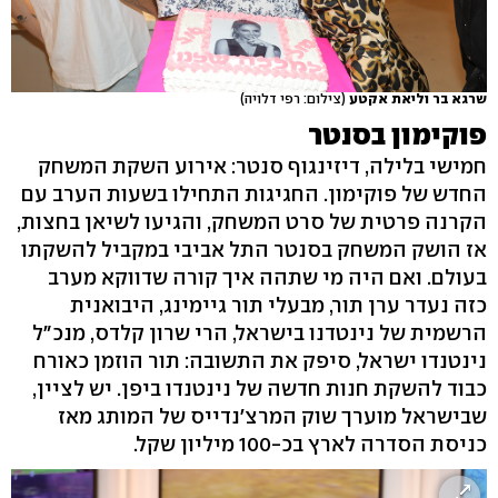
שרגא בר וליאת אקטע
(צילום: רפי דלויה)
פוקימון בסנטר
חמישי בלילה, דיזינגוף סנטר: אירוע השקת המשחק
החדש של פוקימון. החגיגות התחילו בשעות הערב עם
הקרנה פרטית של סרט המשחק, והגיעו לשיאן בחצות,
אז הושק המשחק בסנטר התל אביבי במקביל להשקתו
בעולם. ואם היה מי שתהה איך קורה שדווקא מערב
כזה נעדר ערן תור, מבעלי תור גיימינג, היבואנית
הרשמית של נינטדנו בישראל, הרי שרון קלדס, מנכ"ל
נינטנדו ישראל, סיפק את התשובה: תור הוזמן כאורח
כבוד להשקת חנות חדשה של נינטנדו ביפן. יש לציין,
שבישראל מוערך שוק המרצ'נדייס של המותג מאז
כניסת הסדרה לארץ בכ-100 מיליון שקל.