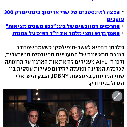
הצצה לאינסטגרם של שרי אריסון: בינתיים רק 300
עוקבים
המרכזים המונגשים של ביג: "ככה משנים מציאות"
האמן בן 91 וחצי מלמד את יו"ר הפיס על אמנות
גילרמן החמיא לאשר-טופילסקי כשאמר שמדובר
בגברת הראשונה של התעשייה הפיננסית הישראלית,
ולכן ה-AIFL מעניקים לה את אות הארגון על תרומתה
לכלכלת המדינה ופועלה לקידום פעילות עסקית בין
שתי המדינות, באמצעות IDBNY, הבנק הישראלי
הגדול בניו יורק.