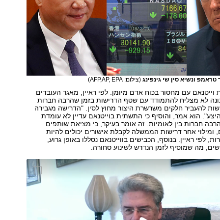
טראמפ ונשיא סין שי גינפינג
(צילום: AFP,AP, EPA)
וייטנאם עם מחסור בכוח אדם מיומן. לפי ראיין, מאגר העובדים
נה לא מצליח להתמודד עם שטף הדרישות בזמן שהרבה חברות
שות להעביר חלקים משרשרת היצור מחוץ לסין. "הדרישה מגבירה
צע". הוא אמר, והוסיף כי התשתית בוייטנאם עדיין לא עומדת
בה חברות בין לאומיות. זה אומר בעיקר, כי מציאת שותפים
 ומילוי אחר דרישות הממשלה לקבלת אישורים יכולים להיות
ת, לפי ראיין. בנוסף, הכבישים בווייטנאם נסללו באופן גרוע,
שים, מה שמוסיף לזמן הנדרש לשינוע סחורה.