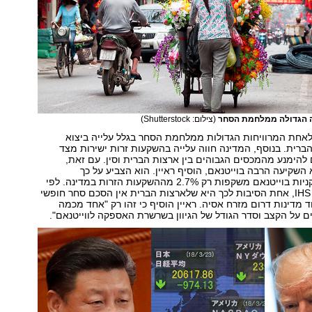
חה הגדולה ממלחמת הסחר
(צילום: Shutterstock)
לאחת המרוויחות הגדולות ממלחמת הסחר בגלל עלייה ביצוא
ברית. בנוסף, המדינה חווה עלייה בהשקעות זרות ישירות מצד
הימנע מהמכסים הגבוהים בין ארצות הברית וסין. עם זאת,
השקיעה הרבה בוייטנאם, הוסיף ראיין. הוא הצביע על כך
שהשקעות אמריקניות בוייטנאם משקפות רק 2.7% מההשקעות הזרות במדינה. לפי
הדוח של IHS Markit, אחת הסיבות לכך היא שלארצות הברית אין הסכם סחר חופשי
ד מדינות דרום מזרח אסיה. ראיין הוסיף כי זהו רק "אחד מכמה
 על הקצב וסדר הגודל של הגיוון בשרשרת האספקה לווייטנאם".