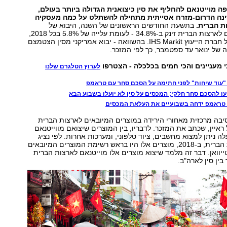
 מוייטנאם להחליף את סין כיצואנית הגדולה ביותר בעולם,
נה הדרום-מזרח אסייתית מתחילה להשתלט על כמה מעסקיה
ת הברית.
בתשעת החודשים הראשונים של השנה, היבוא של
מוצרים מוייטנאם לארצות הברית זינק ב-34.8% - לעומת עלייה של 5.8% בכל 2018,
זאת לפי מזכר של חברת הייעוץ IHS Markit. בהשוואה - יבוא אמריקני מסין הצטמצם
י מעניינים והכי חמים בכלכלה - הצטרפו
לערוץ הטלגרם שלנו
ה "עוד שיחות" לפני חתימה על הסכם סחר עם טראמפ
עו להסכם סחר חלקי; המכסים על סין לא יועלו בשבוע הבא
טראמפ ידחה בשבועיים את העלאת המכסים
סיבה מרכזית מאחורי הירידה במוצרים המיובאים לארצות הברית
 ראיין, שכתב את המזכר. לדבריו, בין המוצרים שיצואם מווייטנאם
ה ניתן למצוא מחשבים, ציוד טלפוני, ומערכות אחרות. לפי נציג
הסחר של ארצות הברית, ב-2018, מוצרים אלו היו בראש רשימת המוצרים המיובאים
טייוואן. דבר זה מלמד שיצוא מוצרים אלו מוייטנאם לארצות הברית
ין סין לארה"ב.