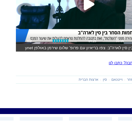
HD
04:25
00:00
מלחמת הסחר בין סין לארה"ב: צפו בריאיון עם פרופ' שלום שירמן באולפן ynet
ה? כתבו לנו
חר
וייטנאם
סין
ארצות הברית