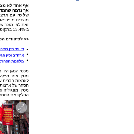
אף אחד לא מצפה
אך נדמה שהמדי
של סין עם ארצו
ב-13.4% בתקופה של ינואר עד ספטמבר, כך לפי המזכר.
>> לסיפורים הכ
דיווח: סין רוצ
ארה"ב וסין הגי
מלחמת הסחר: 
מכסי המגן היוו 
מסין, אמר מייקל
לארצות הברית על
מסין, מונגוליה ו
החליף את הסחר ב