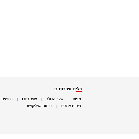
כלים ושירותים
מניות
שער הדולר
שער היורו
דרושים
|
|
|
|
פיתוח אתרים
פיתוח אפליקציות
|
|