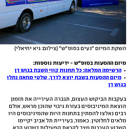
השקת המיזם "נעים בסופ"ש"
(צילום: גיא יחיאלי)
מיזם ההסעות בסופ"ש - ידיעות נוספות:
הרשימה המלאה: כל תחנות קווי השבת בגוש דן
מיזם ההסעות בשבת יוצא לדרך, שלטי מחאה נתלו
בגוש דן
בעקבות הביקוש העצום, תגברה העירייה את תזמון
הוצאת המיניבוסים בעזרת גיבוי שהוכן מראש, אולם
רבים נאלצו להמתין בתחנות היות שהמיניבוסים היו
מלאים לחלוטין. כאמור, בעיריית תל אביב יקיימו
השבוע הערכות מצב לקראת הפעילות בשבוע הבא,