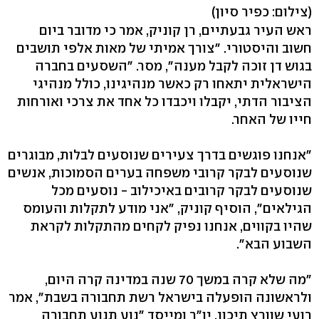
(צילום: כפיר סיון)
ראש העיר גבעתיים, רן קוניק, אמר כי מדובר ביום
חשוב והיסטורי. "צורך אמיתי של מאות אלפי תושבים
בגוש דן זוכה לקבל מענה", מסר. "השסעים בחברה
הישראלית יתאחו רק כאשר מנהיגינו, כולל מנהיגי
הציבור הדתי, יקבלו ויכבדו כל אחד את צרכי ואורחות
חייו של האחר.
"אנחנו פוגשים בדרך צעירים שנוסעים לבלות, מבוגרים
שנוסעים לבקר קרובי משפחה בערים הסמוכות, אנשים
שנוסעים לבקר קרובים באיכילוב - נוסעים מכל
הגילאים", הוסיף קוניק, "אני מודע לתקלות והעומס
שהיו בקווים, אנחנו נפיק לקחים מהתקלות לקראת
השבוע הבא".
"מה שלא קרה במשך 70 שנה במדינה קרה היום,
ולראשונה הופעלה בישראל רשת תחבורה בשבת", אמר
רועי שוורץ תיכון, יו"ר ומייסד "נוע תנוע תחבורה