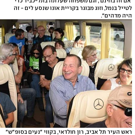
'אם זה בחינם', וגם משפחה שעלתה בתל-כביר כדי
לטייל בנמל, וזוג מבוגר בקריית אונו שנסע לים - זה
היה מדהים".
ראש העיר תל אביב, רון חולדאי, בקווי "נעים בסופ"ש"