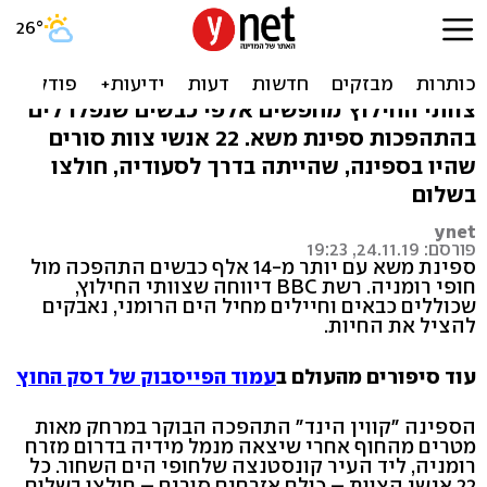
ספינה עם 14 אלף כבשים
התהפכה ברומניה
צוותי החילוץ מחפשים אלפי כבשים שנפלו לים
בהתהפכות ספינת משא. 22 אנשי צוות סורים
שהיו בספינה, שהייתה בדרך לסעודיה, חולצו
בשלום
ynet
פורסם: 24.11.19, 19:23
ספינת משא עם יותר מ-14 אלף כבשים התהפכה מול
חופי רומניה. רשת BBC דיווחה שצוותי החילוץ,
שכוללים כבאים וחיילים מחיל הים הרומני, נאבקים
להציל את החיות.
עוד סיפורים מהעולם ב
עמוד הפייסבוק של דסק החוץ
הספינה "קווין הינד" התהפכה הבוקר במרחק מאות
מטרים מהחוף אחרי שיצאה מנמל מידיה בדרום מזרח
רומניה, ליד העיר קונסטנצה שלחופי הים השחור. כל
22 אנשי הצוות – כולם אזרחים סורים – חולצו בשלום.