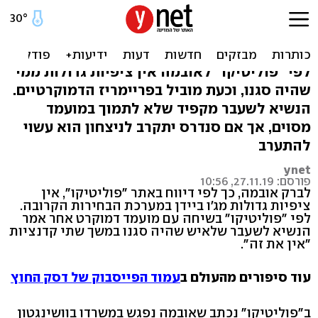
"אובמה למועמד דמוקרטי:
'לביידן אין את זה'"
לפי "פוליטיקו" לאובמה אין ציפיות גדולות ממי
שהיה סגנו, וכעת מוביל בפריימריז הדמוקרטיים.
הנשיא לשעבר מקפיד שלא לתמוך במועמד
מסוים, אך אם סנדרס יתקרב לניצחון הוא עשוי
להתערב
ynet
פורסם: 27.11.19, 10:56
לברק אובמה, כך לפי דיווח באתר "פוליטיקו", אין
ציפיות גדולות מג'ו ביידן במערכת הבחירות הקרובה.
לפי "פוליטיקו" בשיחה עם מועמד דמוקרט אחר אמר
הנשיא לשעבר שלאיש שהיה סגנו במשך שתי קדנציות
"אין את זה".
עוד סיפורים מהעולם ב
עמוד הפייסבוק של דסק החוץ
ב"פוליטיקו" נכתב שאובמה נפגש במשרדו בוושינגטון