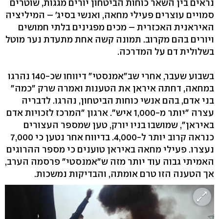
נראים בין השאר כוחות הביטחון יורים מגגות, שוטרים
סמויים עוצרים פעילי מחאה, ואנשי בסיג' – המיליציה
האיראנית האכזרית – מכים מפגינים בלתי חמושים
ויורים בהם מקרוב. תמונה קשה אחת מתעדת נער מוטל
בשלולית דם על המדרכה.
בשבוע שעבר, אחרי שב"אמנסטי" דיווחו שכ-140 נהרגו
במחאה, דחתה איראן את הטענות ואמרה שרק "כמה"
בני אדם, בהם אנשי כוחות הביטחון, נהרגו. לדבריה
עצרה "יותר מ-1,000 איש". ארגון "המרכז לזכויות אדם
באיראן", שמושבו בניו יורק, טען שמספר העצורים
כנראה קרוב יותר ל-4,000. בדיווח אחר נטען כי 7,000
נעצרו. פעילי מחאה באיראן טוענים כי מספר ההרוגים
האמיתי גבוה עוד יותר מזה ש"אמנסטי" פרסמה הערב,
אך הטענה הזו טרם אומתה, והבדיקות נמשכות.