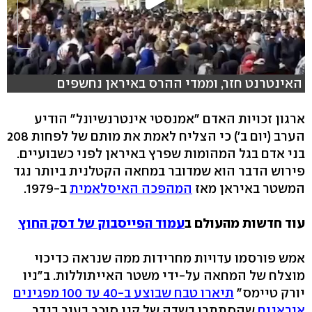
האינטרנט חזר, וממדי ההרס באיראן נחשפים
ארגון זכויות האדם "אמנסטי אינטרנשיונל" הודיע
הערב (יום ב') כי הצליח לאמת את מותם של לפחות 208
בני אדם בגל המהומות שפרץ באיראן לפני כשבועיים.
פירוש הדבר הוא שמדובר במחאה הקטלנית ביותר נגד
המשטר באיראן מאז
המהפכה האיסלאמית
ב-1979.
עוד חדשות מהעולם ב
עמוד הפייסבוק של דסק החוץ
אמש פורסמו עדויות מחרידות ממה שנראה כדיכוי
מוצלח של המחאה על-ידי משטר האייתוללות. ב"ניו
יורק טיימס"
תיארו טבח שבוצע ב-40 עד 100 מפגינים
איראנים
שהסתתרו בשדה של קני סוכר בעיר בנדר