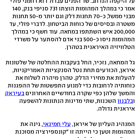
על היקפה הנרחב. שר הפנים עבדול רזא רחמני פזלי
אמר כי במהלך המהומות הוצתו 731 סניפי בנק, 140
מבני ממשל, כ-70 תחנות דלק וגם יותר מ-50 תחנות
משטרה ובסיסים של כוחות הביטחון. לדברי פזלי, עד
200,000 איש השתתפו במחאה. עוד חשף כי במהלך
המהומות ניסו כ-500 בני אדם להסתער על משרדי
הטלוויזיה האיראנית בטהרן.
גל המחאה, נזכיר, החל בעקבות ההחלטה של שלטונות
איראן, הכורעים תחת נטל הסנקציות האמריקניות,
להעלות את מחירי הדלק. טהרן מיהרה לשלוח את
כוחותיה לרחובות כדי למנוע התפשטות של ההפגנות
והמשך שלהן כפי שקרה בחודשיים האחרונים
בעיראק
ו
בלבנון
השכנות, שתי מדינות הנתונות להשפעה
איראנית גדולה.
המנהיג העליון של איראן,
עלי חמינאי
, גינה את
המהומות וטען כי הייתה זו "קונספירציה מסוכנת