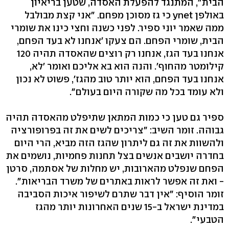
הבית", המתנגד להפעלת האסדה, שטען בריאיון
באולפן ynet כי גז מסוכן מפחם. "אני קצת מבולבל
ממה שאמר יוני ספיר. לפני כשנה וחצי כינו את שומרי
הבית, שומרי הפחם. הם צעקו 'אנחנו לא בעד הפחם,
אנחנו בעד הגז, אנחנו רק רוצים שהאסדה תהיה 120
קילומטר מהחוף'. והנה הוא בא אליכם ואומר 'לא,
אנחנו בעד הפחם, הוא יותר טוב מהגז', פשוט לא נכון
ולא עומד בכל מה שקורה היום בעולם".
ספיר גם טען כי כמות המתאן שתיפלט מהאסדה תהיה
גבוהה. זומר השיב: "צריכים לשים את זה בפרופורציה
ולהשוות את זה גם ליתרון שהגז הזה מביא, הרי היום
בחדרה יושבים אנשים בצל תחנות פחמיות, נושמים את
הפחם שנפלט מהארובות, יש מחלות של אסתמה, סרטן
- ואת זה אפשר לראות באתרים של משרד הבריאות".
זומר הוסיף: "אין דבר שתרם לשיפור איכות הסביבה
במדינת ישראל ב-15 שנים האחרונות יותר מהגז
הטבעי".