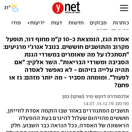
אסדת לווייתן תופעל:
"תסמכו על המשרד להגנת
הסביבה"
אסדת הגז, הנמצאת כ-10 ק"מ מחוף דור, תופעל
מקרוב והתושבים חוששים. בנובל אנרג'י מרגיעים:
"תסתכלו על מה שאומרים במשרדי הגנת
הסביבה ומשרדי הבריאות". השר אלקין: "אם
תהיה עלייה בזיהום - לא נאפשר לאסדה
לפעול". ומומחה מסביר - מה יותר מזהם: גז או
פחם?
אלכסנדרה לוקש וניר (שוקו) כהן
פורסם: 15.12.19, 14:37
תושבים המתגוררים באזור שבו הוקמה אסדת לווייתן,
חוששים מהזיהום שעלול להיגרם בעת ההפעלה
הראשונה של האסדה, ככל הנראה כבר השבוע. חלק