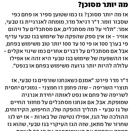
מה יותר מסוכן?
אז מה יותר מסוכן? גז כמו שטוען ספיר או פחם כפי
שסבור זומר. ד"ר דניאל מדר, מומחה לאנרגיית גז טבעי,
אמר: "תלוי על מה מסתכלים, אם מסתכלים על זיהום
אוויר - אז אין ספק שהפקה של שימוש בגז טבעי עדיף
פי בערך 100 או פי 10 עד 100 יותר טוב משימוש בפחם,
אבל אם מסתכלים על דברים אחרים כמו שינוי אקלים -
אז ההשפעה של שימוש בגז טבעי היא זהה או אפילו
עלולה להיות יותר גרועה משימוש בפחם או בנפט".
ד"ר מדר פירט: "אמנם כשאנחנו שורפים גז טבעי, אז
תוצרי השריפה - שזה פחמן דו חמצני - נמוכים יחסית
לשריפה של פחם או נפט לאותה יחידת אנרגיה
שמופקת. אבל, אם אנחנו מסתכלים על מחזור החיים
של גז טבעי - תהליך ההפקה שלו, החיפוש, הקידוחים,
ההולכה של הגז, אפילו נטישה של בארות - אז יש לנו
שחרור של מתאן, שזה הגז העיקרי בגז טבעי, שהוא גז