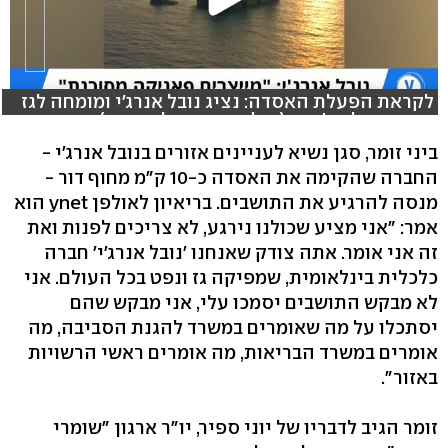
לקראת הפעלת האסדה: נציג נובל אנרג'י ומומחה לגז
טבעי באולפן ynet (צילום: שחר גולדשטיין)
ביני זומר, סגן נשיא לעניינים אזורים בנובל אנרג'י -
החברה שהקימה את האסדה כ-10 ק"מ מחוף דור -
מנסה להרגיע את התושבים. בריאיון לאולפן ynet הוא
אמר: "אני מציע שכולנו נירגע, לא צריכים לפנות ואת
זה אני אומר. אתה צודק שאנחנו 'נובל אנרג'י' חברה
כלכלית בינלאומית, שמפיקה גז ונפט בכל העולם. אני
לא מבקש התושבים יסמכו עלי, אני מבקש שהם
יסתכלו על מה שאומרים במשרד להגנת הסביבה, מה
אומרים במשרד הבריאות, מה אומרים ראשי הרשויות
באזור".
זומר הגיב לדבריו של יוני ספיר, יו"ר ארגון "שומרי