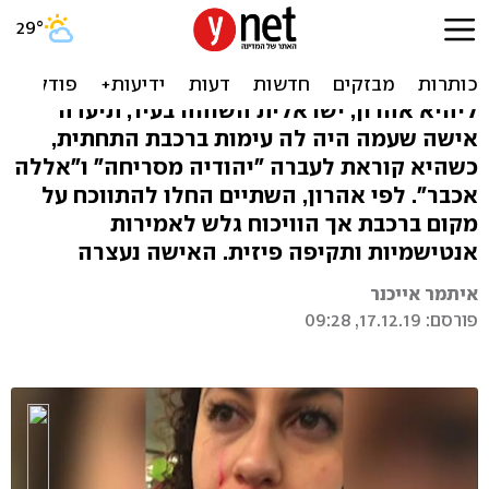
ישראלית תיעדה: "הותקפתי
על רקע אנטישמי בניו יורק"
ליהיא אהרון, ישראלית השוהה בעיר, תיעדה
אישה שעמה היה לה עימות ברכבת התחתית,
כשהיא קוראת לעברה "יהודיה מסריחה" ו"אללה
אכבר". לפי אהרון, השתיים החלו להתווכח על
מקום ברכבת אך הוויכוח גלש לאמירות
אנטישמיות ותקיפה פיזית. האישה נעצרה
איתמר אייכנר
פורסם: 17.12.19, 09:28