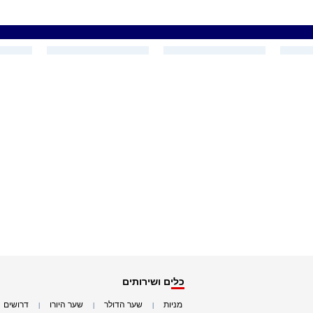
כלים ושירותים
מניות
שער הדולר
שער היורו
דרושים
|
|
|
|