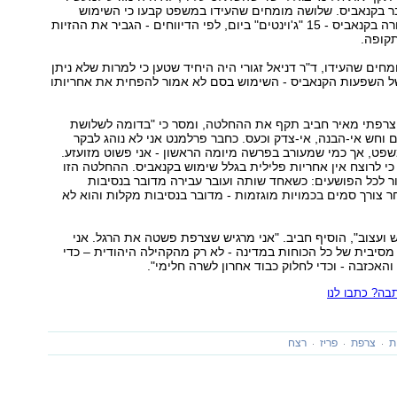
ר בקנאביס. שלושה מומחים שהעידו במשפט קבעו כי השימוש
המוגבר של טראורה בקנאביס - 15 "ג'וינטים" ביום, לפי הדיווחים - הגביר את ההזיות
קופה.
חים שהעידו, ד"ר דניאל זגורי היה היחיד שטען כי למרות שלא ניתן
ל השפעות הקנאביס - השימוש בסם לא אמור להפחית את אחריותו
רפתי מאיר חביב תקף את ההחלטה, ומסר כי "בדומה לשלושת
ם וחש אי-הבנה, אי-צדק וכעס. כחבר פרלמנט אני לא נוהג לבקר
פט, אך כמי שמעורב בפרשה מיומה הראשון - אני פשוט מזועזע.
כי לרוצח אין אחריות פלילית בגלל שימוש בקנאביס. ההחלטה הזו
 לכל הפושעים: כשאחד שותה ועובר עבירה מדובר בנסיבות
 צורך סמים בכמויות מוגזמות - מדובר בנסיבות מקלות והוא לא
ש ועצוב", הוסיף חביב. "אני מרגיש שצרפת פשטה את הרגל. אני
מסיבית של כל הכוחות במדינה - לא רק מהקהילה היהודית – כדי
האכזבה - וכדי לחלוק כבוד אחרון לשרה חלימי".
ה? כתבו לנו
ת
צרפת
פריז
רצח