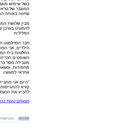
בשל שימוש מוגב
שחווה באותה הת
מבין שלושת המומ
להמעיט בערכן ש
הפלילית.
חבר הפרלמנט הצ
הילדים, אני המו
החלטות בית המש
השופטים הכריזו 
מעבירה מסר ברור
מחמירות, וכשאחר
אחראי למעשיו.
"היום אני מתביי
קורא להתגייסות 
להביע את הכעס ו
מצאתם טעות בכתב
תגיות:
אנטישמיו