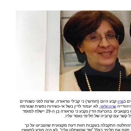
ים ב
קבע היום (חמישי) כי קבילי טראורה, שרצח לפני כשנתיים
פריז
יהודייה
, לא יעמוד לדין בשל אי-כשירות נפשית שנגרמה
שרה חלימי
כתוצאה משימוש בקנאביס. בהכרעת הדין נקבע כי טראורה בן ה-29 יישלח למוסד
 קשר עם קרוביה של חלימי נאסר עליו.
 ההחלטה התקבלה בעקבות חוות דעת מקצועית שהצביעו על כך
תקף את חלימי בגלל "שד שהשתלט עליו", לא היה מודע למעשיו