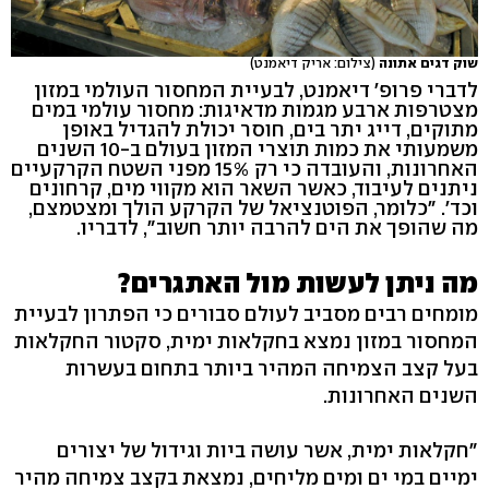
שוק דגים אתונה
(צילום: אריק דיאמנט)
לדברי פרופ' דיאמנט, לבעיית המחסור העולמי במזון
מצטרפות ארבע מגמות מדאיגות: מחסור עולמי במים
מתוקים, דייג יתר בים, חוסר יכולת להגדיל באופן
משמעותי את כמות תוצרי המזון בעולם ב-10 השנים
האחרונות, והעובדה כי רק 15% מפני השטח הקרקעיים
ניתנים לעיבוד, כאשר השאר הוא מקווי מים, קרחונים
וכד'. "כלומר, הפוטנציאל של הקרקע הולך ומצטמצם,
מה שהופך את הים להרבה יותר חשוב", לדבריו.
מה ניתן לעשות מול האתגרים?
מומחים רבים מסביב לעולם סבורים כי הפתרון לבעיית
המחסור במזון נמצא בחקלאות ימית, סקטור החקלאות
בעל קצב הצמיחה המהיר ביותר בתחום בעשרות
השנים האחרונות.
"חקלאות ימית, אשר עושה ביות וגידול של יצורים
ימיים במי ים ומים מליחים, נמצאת בקצב צמיחה מהיר