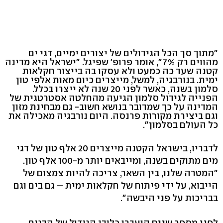
"מתוך סך הכל הגידולים של יצורים ימיים, דגי ים
מהווים רק 7%", אומר פרופ' שפיגל. "ישראל היא מדינה
קטנה שעד כה כמעט ולא עסקו בה בייצור חקלאות
ימית. בנורבגיה, למשל, מייצרים כיום מאות אלפי טון
סלמון בשנה, כאשר לפני 20 שנה לא ייצרו בכלל.
הפנייה לגידול סלמון הגיעה מהחלטה אסטרטגית של
המדינה על כך שמדובר בנושא חשוב- גם מבחינת מזון
וגם ביצירת מקורות פרנסה. היום נורבגיה מאכילה את
כל העולם בסלמון".
לדבריו, בישראל הקטנה מייצרים 20 אלף טון של דגי
מים מתוקים בשנה, ומייבאים יותר מ-100 אלף טון.
"המטרה שלנו, בין השאר, צריכה להיות צמצום של
הייבוא, על ידי פיתוח של חקלאות ימית – גם בים וגם
בבריכות על פני היבשה".
לפני מספר שנים הועברו כלובי הגידול של הדגים