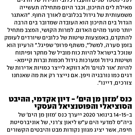
מאילת לים התיכון, וכבר היום מתחילה תעשייה
משמעותית של גידול בכלובים לאורך החוף. "האתגר
הגדול בים התיכון הוא העובדה שמדובר בים הרבה
יותר סוער מהים האדום. למרות הקושי, המצב מתחיל
להתקדם, באמצעות שיטות של כלובים שיורדים לעומק
בזמן סערה, למשל", משתף פרופ' שפיגל." הרעיון הוא
שנוכל בישראל להיות כוח מוביל של מחקר ופיתוח
ושיטות גידול ומערכות גידול חכמות וברות קיימא-
להיות 'אור לגוים' ולא דווקא לייצר כמויות אדירות של
דגים כמו נורבגיה ויפן. אם נייצר רק את מה שאנחנו
צורכים, דיינו".
כנס 'מזון מן הים' - דיון אקדמי, ההיבט
הסוציאלי והפוטנציאל העסקי
ב-14-15 בינואר 2020 ייערך כנס 'מזון מן הים' של
ביה"ס למדעי הים ע"ש ליאון צ'רני, של אוניברסיטת
חיפה, אשר יציג מגוון נקודות מבט והיבטים הקשורים