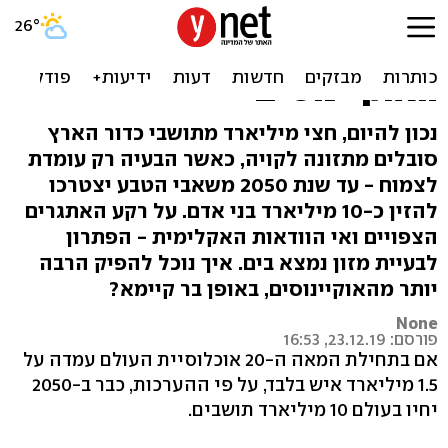
מזון מן הים - העתיד התזונתי
של כולנו נמצא בתוך
האוקיינוסים
נכון להיום, חצי מיליארד מתושבי כדור הארץ
סובלים מתזונה לקויה, כאשר הבעיה רק עומדת
לצמוח - עד שנת 2050 משאבי הטבע יצטרכו
להזין כ-10 מיליארד בני אדם. על רקע האתגרים
הצפויים ואי הוודאות האקלימית - הפתרון
לבעיית מזון נמצא בים. איך נוכל להפיק הרבה
יותר מהאוקיינוסים, באופן בר קיימא?
None
פורסם: 23.12.19, 16:53
אם בתחילת המאה ה-20 אוכלוסיית העולם עמדה על
1.5 מיליארד איש בלבד, על פי ההערכות, כבר ב-2050
יחיו בעולם 10 מיליארד תושבים.