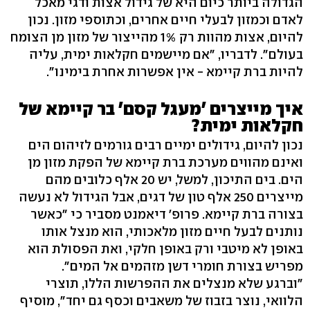
הגדולה ביותר כיום היא של גידול אצות ודגי מאכל
לאדם וכמזון לבעלי חיים אחרים, וכתוספי מזון. נכון
להיום, אצות מהוות רק 1% מהייצור של מזון מן הצומח
בעולם". לדבריו, "אם מיישמים חקלאות ימית, עליה
להיות ברת קיימא - אין אפשרות אחרת בימינו".
איך מייצרים 'מעגל קסם' בר קיימא של
חקלאות ימית?
נכון להיום, גידולים ימיים רבים גורמים לזיהום הים
ואינם מהווים מערכת ברת קיימא של הפקת מזון מן
הים. בים התיכון, למשל, יש 20 אלף כלובים מהם
מייצרים 250 אלף טון של דגים, אבל הגידול לא נעשה
בצורה ברת קיימא. פרופ' דיאמנט מסביר כי "כאשר
נותנים לבעל חיים מזון מלאכותי, הוא מנצל אותו
באופן לא מיטבי ורק באופן חלקי, ואת הפסולת הוא
מפריש בצורת חומרי דשן מזהמים אל המים".
"וברגע שלא מנצלים את ההפרשות הללו, תוצרי
הלוואי, נוצר בזבוז של משאבים וכסף גם יחד", מוסיף