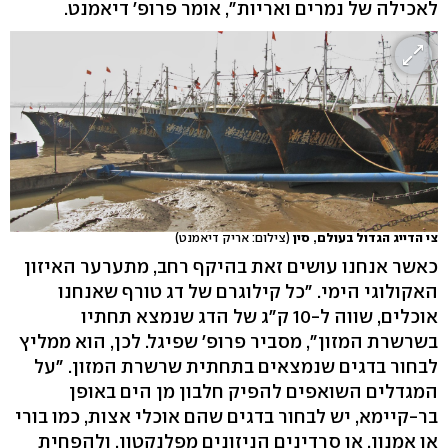
לאכילה של נמרים ואריות", אומר פרופ' דיאמנט.
צי הדייג הגדול בעולם, סין
(צילום: אריק דיאמנט)
כאשר אנחנו עושים זאת בהיקף רחב, מתערער האיזון
האקולוגי הימי. "כל קילוגרם של דג טורף שאנחנו
אוכלים, שווה ל-10 ק"ג של הדג שנמצא תחתיו
בשרשרת המזון", מסביר פרופ' שפיגל. לכן, הוא ממליץ
לבחור בדגים שנמצאים בתחתית שרשרת המזון. "על
המגדלים השואפים להפיק חלבון מן הים באופן
בר-קיימא, יש לבחור בדגים שהם אוכלי אצות, כמו בורי
או אמנון, או סרדינים הניזונים מפלנקטון, ולהפחית