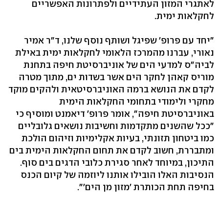
לאתגרי המזון העתידיים ולפתרונות האפשריים
לחקלאות ימית.
"יחד עם פרופ' שפיגל ושותף נוסף שלנו, ד"ר אמיר
נאורי, עברנו מהמרכז הלאומי לחקלאות ימית באילת
לביה"ס למדעי הים של אוניברסיטת חיפה בתחנת
מוריס קאהן לחקר הים אשר בשדות ים, מתוך מטרה
לקדם את הנושא ברמה האוניברסיטאית ולהקים מוקד
מחקרי ולימודי בתחומי החקלאות הימית
באוניברסיטת חיפה", אומר פרופ' דיאמנט ומוסיף כי
"ככל שהשנים מתקדמות וחשיבות נושאים גלובליים
כמו ביטחון תזונתי, בעיות אקלימיות וזיהום הולכת
ומתבררת, חשוב לקדם את תחום החקלאות הימית בים
התיכון, במיוחד לאחר סגירת כלובי הדגים בים סוף.
הנסיבות האלו הובילו אותנו ליוזמה של קיום הכנס
בחיפה תחת הכותרת 'מזון מן הים'".