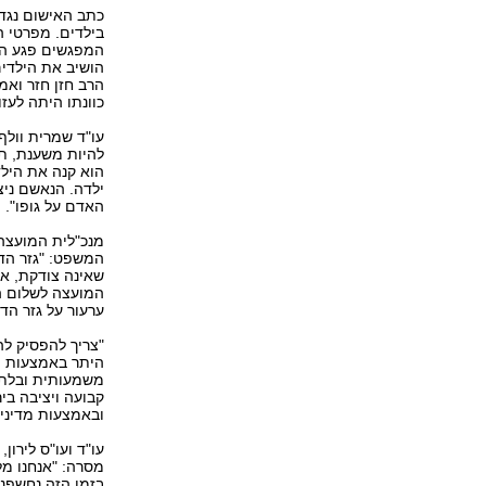
כתב האישום נגד 
בילדים. מפרטי ה
המפגשים פגע הרב
הושיב את הילדים
הרב חזן חזר ואמ
כוונתו היתה לעזו
עו"ד שמרית וולף
להיות משענת, תמ
הוא קנה את הילד
ילדה. הנאשם ניצ
האדם על גופו".
מנכ"לית המועצה 
המשפט: "גזר הדי
שאינה צודקת, אל
המועצה לשלום ה
ערעור על גזר הדין
"צריך להפסיק לה
היתר באמצעות הס
משמעותית ובלתי
קבועה ויציבה ביר
ובאמצעות מדיניו
עו"ד ועו"ס לירו
מסרה: "אנחנו מל
בזמן הזה נחשפנ