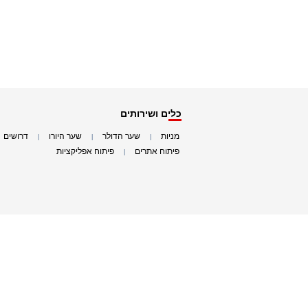
כלים ושירותים
מניות
שער הדולר
שער היורו
דרושים
|
|
|
|
פיתוח אתרים
פיתוח אפליקציות
|
|