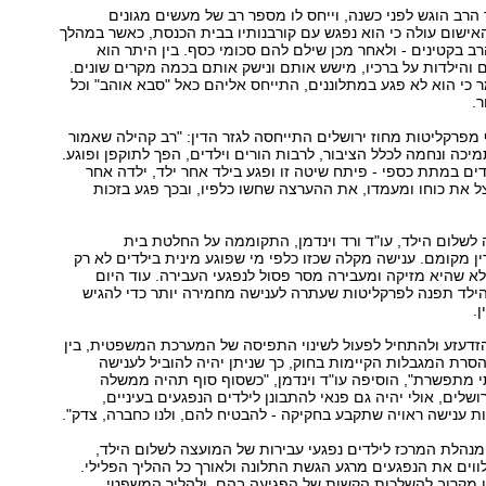
הרב הוגש לפני כשנה, וייחס לו מספר רב של מעשים מגונים
אישום עולה כי הוא נפגש עם קורבנותיו בבית הכנסת, כאשר במהלך
 בקטינים - ולאחר מכן שילם להם סכומי כסף. בין היתר הוא
 והילדות על ברכיו, מישש אותם ונישק אותם בכמה מקרים שונים.
ר כי הוא לא פגע במתלוננים, התייחס אליהם כאל "סבא אוהב" וכל
ר.
 מפרקליטות מחוז ירושלים התייחסה לגזר הדין: "רב קהילה שאמור
יכה ונחמה לכלל הציבור, לרבות הורים וילדים, הפך לתוקפן ופוגע.
ים במתת כספי - פיתח שיטה זו ופגע בילד אחר ילד, ילדה אחר
ל את כוחו ומעמדו, את ההערצה שחשו כלפיו, ובכך פגע בזכות
לשלום הילד, עו"ד ורד וינדמן, התקוממה על החלטת בית
ן מקומם. ענישה מקלה שכזו כלפי מי שפוגע מינית בילדים לא רק
א שהיא מזיקה ומעבירה מסר פסול לנפגעי העבירה. עוד היום
ילד תפנה לפרקליטות שעתרה לענישה מחמירה יותר כדי להגיש
.
זדעזע ולהתחיל לפעול לשינוי התפיסה של המערכת המשפטית, בין
רת המגבלות הקיימות בחוק, כך שניתן יהיה להוביל לענישה
 מתפשרת", הוסיפה עו"ד וינדמן, "כשסוף סוף תהיה ממשלה
ושלים, אולי יהיה גם פנאי להתבונן לילדים הנפגעים בעיניים,
ת ענישה ראויה שתקבע בחקיקה - להבטיח להם, ולנו כחברה, צדק".
ן, מנהלת המרכז לילדים נפגעי עבירות של המועצה לשלום הילד,
ווים את הנפגעים מרגע הגשת התלונה ולאורך כל ההליך הפלילי.
ו מקרוב להשלכות הקשות של הפגיעה בהם, ולהליך המשפטי