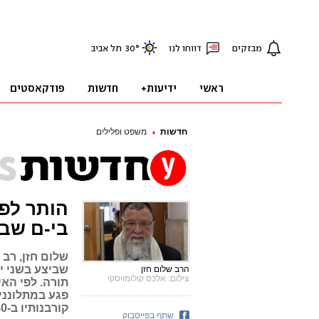
חדשות
משפט ופלילים
הותר לפ
בי-ם שבי
שלום חזן, רב 
שביצע בשני יל
הרב שלום חזן
צילום: אלכס קולומויסקי
תורה. לפי הא
פגע במתלונני
קורבנותיו ב-40 אלף שקל
שתף בפייסבוק