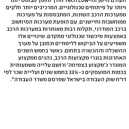
העולם הישן וה-Tech Low הולך והופך מבוסס יותר
ויותר על פיתוחים טכנולוגיים, המרכיבים יותר חלקים
ממערכות הרכב השונות, המתבססות על מערכות
ממוחשבות וחיישנים. עם הופעת מערכות המיחשוב
ברכב המודרני, תקלות רבות מאותרות במערכות הרכב
באמצעות מיכשור טכנולוגי מתקדם. שינויים אלו
משפיעים על הביקוש ללימודים וכמובן על מערך
ההשכלה וההכשרה בתחום. כאשר בחמש השנים
האחרונות בוגרי מקצועות הרכב, נהנים ממקצוע
המוגדר כ'מקצוע בצמיחה' ורושם עלייה משמעותית
בכמות המועסקים כ-33% בחמש שנים ועליית שכר לפי
דו“ח שוק העבודה בישראל שפרסם משרד העבודה".