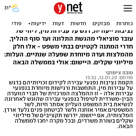
דו"ח המלצות: כך ישופר
היחס לנפגעי עבירה
נציבות ייעודית, דגש על עבירות מין, ליווי של
עובד סוציאלי מהגשת התלונה ועד סוף ההליך,
חדרי המתנה לקטינים בבתי משפט - אלו חלק
מהמלצות ועדה מיוחדת שפעלה שנתיים. העלות:
מיליוני שקלים. היישום: אולי בממשלה הבאה
טובה צימוקי
פורסם: 12.01.20, 15:32
הקמת נציבות נפגעי עבירה לקידום זכויותיהם בדגש
על עבירות מין, התחשבות ורגישות מיוחדת בנפגעי
עבירות אלה - זו ההמלצה המרכזית של חברי הוועדה
הבין-משרדית לטיפול בנפגעי עבירה שהוגש לאחרונה
לנשיאת בית המשפט העליון אסתר חיות, לשר
המשפטים אמיר אוחנה ולשר לביטחון פנים גלעד ארדן.
המלצותיה, אם ייושמו, ידרשו תקציבים של מיליוני
שקלים בשורת משרדים, ובכל מקרה יחכו לממשלה
הבאה.