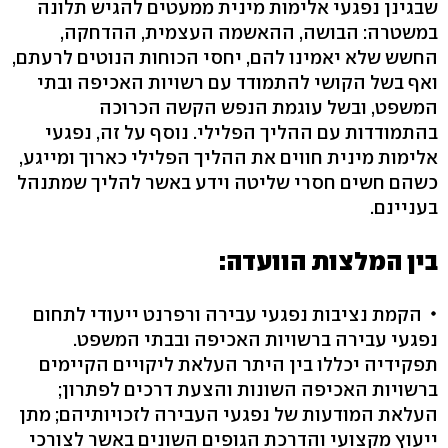
שבגינן נפגעי אלימות מינית ממעטים להגיש תלונה
במשטרה: הבושה, ההאשמה העצמית, ההדחקה,
החשש שלא יאמינו להם, יחסי הכוחות הנוטים לרעתם,
ואף בשל הקושי להתמודד עם רשויות האכיפה ובתי
המשפט, ובשל עוגמת הנפש הקשה הכרוכה
בהתמודדות עם ההליך הפלילי. נוסף על זה, נפגעי
אלימות מינית חווים את ההליך הפלילי כארוך ומייגע,
כשהם חשים חסרי שליטה וידע באשר להליך שמתנהל
בעניינם.
בין המלצות הוועדה:
הקמת נציבות נפגעי עבירה ורפרנט ייעודי לתחום
נפגעי עבירה ברשויות האכיפה ובבתי המשפט.
תפקידיה יכללו בין היתר העלאת ליקויים הקיימים
ברשויות האכיפה השונות והצעת דרכים לפתרון;
העלאת המודעות של נפגעי העבירה לזכויותיהם; מתן
ייעוץ מקצועי והדרכת הגופים השונים באשר לצורכי