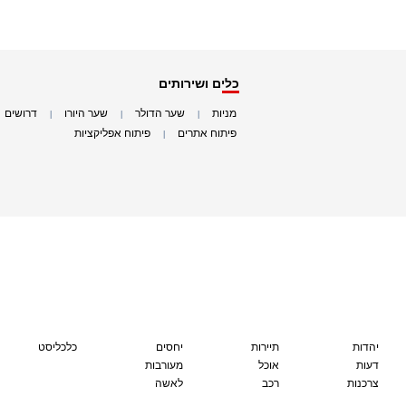
כלים ושירותים
מניות
שער הדולר
שער היורו
דרושים
|
|
|
|
פיתוח אתרים
פיתוח אפליקציות
|
|
יהדות
תיירות
יחסים
כלכליסט
דעות
אוכל
מעורבות
צרכנות
רכב
לאשה