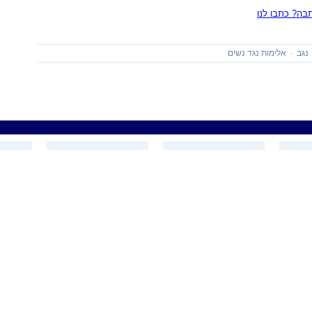
ה? כתבו לנו
נגב
אלימות נגד נשים