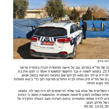
רועי עידן)
הדיווח במוקד 101 של מד"א במרחב נגב על אישה מחוסרת הכרה בפזורת ערוער
התקבל בשעה 22:51. בסמוך לשעה זו גבר התקשר למשטרה ואמר כי חנקו את בת
 לניידת וביחד הם נסעו לביתם שם נמצאה האישה במצב אנוש.
ם של מד"א פינו אותה לבית החולים סורוקה תוך כדי ביצוע פעולות
ור נקבע מותה.
השלישית של אותו גבר שלפי הרישומים לא היה נשוי לה, נמצאו
גופתה נשלחה למכון לרפואה משפטית. מהמשטרה נמסר כי כוחות
יעו לזירה ואספו ממצאים. בתום הערכת מצב הוטלה החקירה על
 של מרחב הנגב.