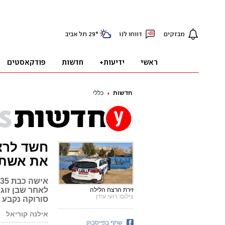
חדשות
כללי
חשד לרצח
את אשתו
א
לאחר שבן זוג
זירת הרצח הלילה
צילום: רועי עידן
סורוקה נקבע מותה. 4 בני משפחה
אילנה קוריאל
שתף בפייסבוק