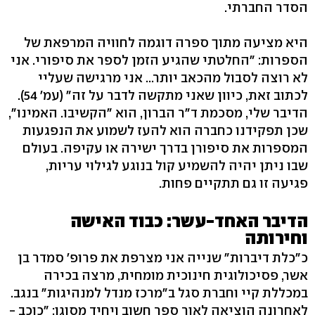
הסדר החברתי.
היא מציעה מתוך ספרה דוגמה לחוויה המרפאת של
הספרות: "החלטתי שהגיע הזמן לספר את סיפורי. אני
לא רוצה לסבול מהכאב יותר... אני מרגישה שעליי
לכתוב זאת, כיוון שאני מתקשה לדבר על זה" (עמ' 54).
הדיבר שלי, מסכמת ד"ר הברון, הוא "הקשיבו. האמינו",
שכן תפקידנו כחברה הוא להעז לשמוע את הנפגעות
המספרות את סיפורן בדרך ישירה או עקיפה. בעולם
שבו ניתן יהיה להשמיע קול בנוגע לגילוי עריות,
פגיעה זו גם תתקיים פחות.
הדיבר האחד-עשר: כבוד האישה
וחירותה
כ"כלת דיברות" שנייה אני מצרפת את פרופ' סמדר בן
אשר, פסיכולוגית חינוכית מומחית, מרצה בכירה
במכללת קיי וחברת סגל ב"מרכז מנדל למנהיגות" בנגב.
לאחרונה הוציאה לאור ספר חשוב ויחיד מסוגו: "כוכב -