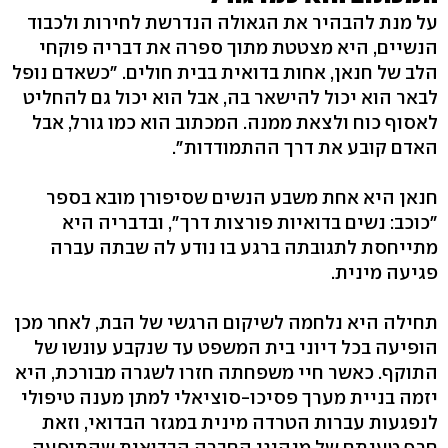
על מנת להבהיר את הגאולה הנדרשת לחירות ולכבוד
הנשיים, היא מצטטת מתוך ספרה את דבריה פוקחי
הלב של חנאן, אחות בדואית בבית חולים. "כשאדם נופל
לבאר הוא יכול להישאר בה, אבל הוא יכול גם להחליט
לאסוף כוח ולצאת ממנה. המכתוב הוא כמו גורל, אבל
האדם קובע את דרך ההתמודדות".
חנאן היא אחת משבע הנשים שסיפורן מובא בספר
"כוכב: נשים בדואיות פורצות דרך", ובדבריה היא
מתייחסת לתגובתה ברגע בו נודע לה שבתה עברה
פגיעה מינית.
תחילה היא נלחמה לשיקום הרגשי של הבת, לאחר מכן
הופיעה בכל דיוני בית המשפט עד שנקבע עונשו של
התוקף. כאשר חיי משפחתה חזרו לשגרה מבורכת, היא
יזמה בניית מערך פסיכו-סוציאלי למתן מענה טיפולי
לנפגעות עברות הטרדה מינית במגזר הבדואי, וזאת
חרף טענתם של מנהיגי החברה הבדואית שהתופעה