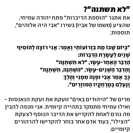
"לא תשתנה"?
את אתגר "הוספת הדיברות" פתח יהודה עמיחי,
שהציע (משמו של אביו) בשירו "אבי היה אלוהים",
תוספות:
"בַּיוֹם שֶׁבּוֹ מֵת בִּזְרוֹעוֹתַי וְאָמַר: אֲנִי רוֹצֶה לְהוֹסִיף
שְׁנַיִם לַעֲשֶׂרֶת הַדִּבְּרוֹת:
הַדִּבֵּר הָאַחַד-עָשָׂר, "לא תִּשְׁתַּנֶּה"
וְהַדִּבֵּר הַשְּׁנֵים-עָשָׂר, "הִשְׁתַּנֵּה, תִּשְׁתַּנֶּה"
כָּךְ אָמַר אָבִי וּפָנָה מִמֶּנִי וְהָלַךְ
וְנֶעְלַם בְּמֶרְחַקָּיו הַמּוּזָרִים".
מרים של "היהודים באים" זועקת את זעקת הנאנסות -
ואילו עמיחי מתמקד בתהייה קיומית. אני מנסה להבין
מה גורם לאחת להקדיש את הדיבר הנוסף לצעקת
"הצילו", בעוד אדם אחר בוחר להקדישו להרהורים
קיומיים.