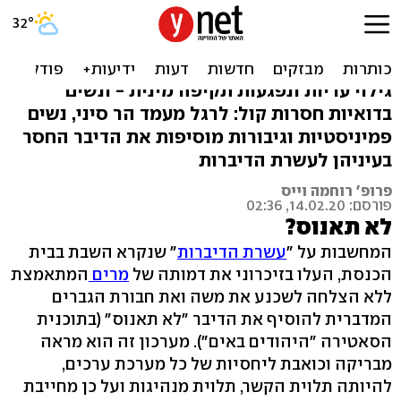
לא תשתיק: אתגר הדיברות
הנוספים של הנשים
גילוי עריות ונפגעות תקיפה מינית - ונשים
בדואיות חסרות קול: לרגל מעמד הר סיני, נשים
פמיניסטיות וגיבורות מוסיפות את הדיבר החסר
בעיניהן לעשרת הדיברות
פרופ' רוחמה וייס
פורסם: 14.02.20, 02:36
לא תאנוס?
המחשבות על "
עשרת הדיברות
" שנקרא השבת בבית
הכנסת, העלו בזיכרוני את דמותה של
מרים
המתאמצת
ללא הצלחה לשכנע את משה ואת חבורת הגברים
המדברית להוסיף את הדיבר "לא תאנוס" (בתוכנית
הסאטירה "היהודים באים"). מערכון זה הוא מראה
מבריקה וכואבת ליחסיות של כל מערכת ערכים,
להיותה תלוית הקשר, תלוית מנהיגות ועל כן מחייבת