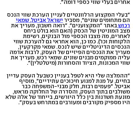
אחרים בעלי שווי כספי דומה".
"בעלי המקצוע הרלוונטיים לעניין הערכת שווי הנכס
הם מתחומים שונים", מסביר
ישראל אביטל, שמאי
רכוש
באתר "המקצוענים". "רואה חשבון, מעריך את
מצב המוניטין של הכסק (האם הוא בולט ביחס
לאחרים, מה מצבו הכספי מול הבנקים, רשימת
הלקוחות וכו'). כמו כן, הוא אחראי גם להערכת שווי
הנכסים הדיגיטליים שיש לנכס. שמאי מקרקעין,
מעריך את הנכסים הפיזיים של העסק, לרבות אדמה
עליה ממוקמים מבנים שונים. שמאי רכש, מעריך את
שווי המכונות, הציוד והסחורות (מיטלטלין)".
"ההמלצה שלי היא לטפל בעניין כשבעל העסק עדיין
בחיים, על מנת למנוע חיכוכים עתידיים", מוסיף
אביטל. "פעמים רבות, חלק מבני-המשפחה כבר
משולבים בתוך העסק, והסדרה של החלוקה מראש,
מונעת חשדנות בין כלל היורשים, בייחוד של אלה שלא
היו מספיק מקורבים ומעורבים במתרחש בעסק".