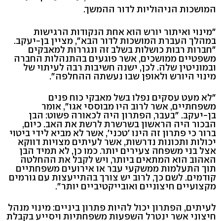
המושכות הניהוליות לדור ההמשך.
"מינוי ואיתור יורש הוא אחת הנקודות הרגישות
במהלך העברת המושכות לדור הבא", מציין בן-יעקב.
"חברות רבות כושלות בשלב זה ונגררות למאבקים
משפטיים ממושכים, אשר פוגעים בהתנהלות החברה
ובמוניטין שלה. לכן, ישנה חשיבות רבה לעיתוי של
מינוי היורש ולאופן שבו נעשתה ההחלפה".
"לא מעט עסקים נפלו בשל מאבקי כוח פנים
משפחתיים, אשר לרוב היו מבוססי אגו", אומר
בן-יעקב. "בעבר, הפתרון היה לכאורה פשוט: הבן
הבכור היה הראשון בשרשרת לרשת את האב. כיום,
ברור כי פתרון זה הינו 'טכני', אשר לא מביא לידי ביטוי
יכולות ותכונות נדרשות, אשר לעיתים מצויות דווקא
אצל בני משפחה צעירים יותר. כמו כן, לא תמיד הבן
האהוב הוא המתאים ביותר, ויש לקבל את ההחלטה
תוך התעלמות ממשקעי עבר או אירועים משפחתיים
קודמים. לשם כך, לרוב יש צורך בהתייעצות עם גורמים
מקצועיים חיצוניים ואובייקטיביים יותר".
לעיתים, הפתרון יכול להיות פתרון ביניים: מינוי מנהל
חיצוני אשר ינטרל השפעות משפחתיות ויסייע בקבלת