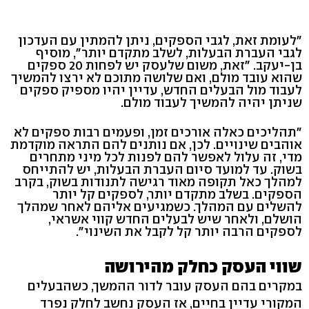
"לעומת זאת, לגבי הספקים, ניתן להמתין עם העדכון
לגבי העברת הבעלות, לשלב מתקדם יותר", מוסיף
בן-יעקב. "זאת, משום שלעסק יש לפחות 20 ספקים
שהוא עובד מולם, ואם שלושה מתוכם לא ירצו להמשיך
לעבוד מול הבעלים החדש, עדיין יהיו מספיק ספקים
שניתן יהיה להמשיך לעבוד מולם.
"תהליכים כאלה אורכים זמן, ופעמים רבות ספקים לא
אוהבים שינויים. לכן, אם נותנים להם התראה מוקדמת
מדי, זה עלול לאפשר להם לפנות לכל מיני מתחרים
בשוק. עד למועד סיום העברת הבעלות, יש להתייחס
למהלך כאל תקופה מאוד רגישה לתנודות בשוק, בקרב
הספקים. בשלב מתקדם יותר, לספקים קל יותר
להשלים עם המהלך. כשמגיעים אליהם לאחר שמהלך
הושלם, ולאחר שיש לבעלים החדש קווי אשראי,
לספקים הרבה יותר קל לקבל את השינוי".
שווי העסק כחלק מהירושה
במקרים בהם העסק עובר לדור ההמשך, כשהבעלים
המקורי עדיין בחיים, אז העסק נחשב לחלק נפרד