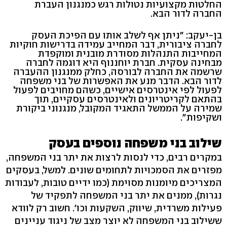
החלטות מקצועיות נטולות רגש כמנגנון העברת
החברה לדור הבא.
בן-יעקב: "ניתן אף לשלב אותו עם הפיכת העסק
לחברה ציבורית, דבר המחייב עמידה בדרישות חוקיות
המחייבות התנהלות מסודרת מובנית ומוקפדת
מבחינה עסקית. חברת יוחננוף היא דוגמה לחברה
שרשמה את החברה לבורסה, כחלק ממנגנון ההעברה
לדור הבא. הדבר מנע את האפשרות של בני משפחה
לפעול לפי אינטרסים אישיים, כשהם מחויבים לפעול
בהתאם לקריטריונים ולאינטרסים עסקיים, תוך
שמירה על הממשל התאגיד המקובל, מנגנוני ביקורת
ושקיפות".
שילוב בני משפחה נוספים בעסק
במקרים רבים, כדי לנסות לרצות את יתר בני המשפחה,
מפזרים את הסמכויות לתחומים שונים. למשל, בעסקים
המצריכים מיומנות מסוימת (כמו ידיים טובות, לעבודות
נגרות), ממנים את יתר בני המשפחה לתפקיד של
פעילות משרדית, שיווק, השקעות וכו'. חשוב רק לוודא
ששילוב בני המשפחה לא יוצר מצב של ניגוד עניינים