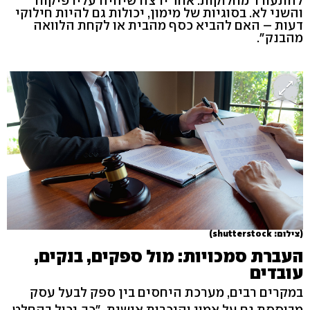
להתעורר מחלוקות: אחד ירצה שיהיה עליו פיקוח
והשני לא. בסוגיות של מימון, יכולות גם להיות חילוקי
דעות – האם להביא כסף מהבית או לקחת הלוואה
מהבנק".
(צילום: shutterstock)
העברת סמכויות: מול ספקים, בנקים,
עובדים
במקרים רבים, מערכת היחסים בין ספק לבעל עסק
מבוססת גם על אמון והיכרות אישית. "כך, יכול בהחלט