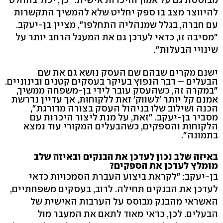
להיווצר מצב בו ספק יחליט שלא להמשיך התקשרות
עם חברה, בגלל שמנהליה התחלפו", מציין בן-יעקב.
"מסיבה זו, כדאי לעדכן גם את המעגל הרחב יותר על
שינויי הבעלות".
ישנם מקרים שבהם שם העסק נושא גם את שם
הבעלים – דבר הנפוץ בעיקר בעסקים קטנים ובינוניים.
"במקרה זה, כשהעסק עובר לידי בן-משפחה ממשיך,
אמנם קל יותר 'לשווק' זאת ללקוחות, אך עדיין נדרשת
הכנה ושילוב שלו בניהול העסק בצורה מדורגת",
מסביר בן-יעקב. "זאת, על מנת ליצור היכרות עם
הלקוחות והספקים, כשהבעלים המקורי עוד נמצא
בתמונה".
באיזה שלב נכון לעדכן את הבנקים ובאיזה שלב
מומלץ לעדכן את הספקים?
בן-יעקב: "לקראת ביצוע העברת הסמכויות כדאי
לעדכן את הבנקים תחילה. לרוב, בעסקים משפחתיים,
האשראי מהבנק מבוסס על הערבות האישית של
הבעלים. לכן, כדאי מאוד לתאם את המעבר מול