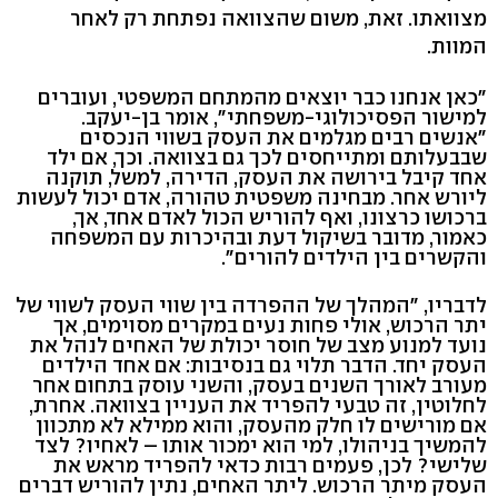
מצוואתו. זאת, משום שהצוואה נפתחת רק לאחר
המוות.
"כאן אנחנו כבר יוצאים מהמתחם המשפטי, ועוברים
למישור הפסיכולוגי-משפחתי", אומר בן-יעקב.
"אנשים רבים מגלמים את העסק בשווי הנכסים
שבבעלותם ומתייחסים לכך גם בצוואה. וכך, אם ילד
אחד קיבל בירושה את העסק, הדירה, למשל, תוקנה
ליורש אחר. מבחינה משפטית טהורה, אדם יכול לעשות
ברכושו כרצונו, ואף להוריש הכול לאדם אחד, אך,
כאמור, מדובר בשיקול דעת ובהיכרות עם המשפחה
והקשרים בין הילדים להורים".
לדבריו, "המהלך של ההפרדה בין שווי העסק לשווי של
יתר הרכוש, אולי פחות נעים במקרים מסוימים, אך
נועד למנוע מצב של חוסר יכולת של האחים לנהל את
העסק יחד. הדבר תלוי גם בנסיבות: אם אחד הילדים
מעורב לאורך השנים בעסק, והשני עוסק בתחום אחר
לחלוטין, זה טבעי להפריד את העניין בצוואה. אחרת,
אם מורישים לו חלק מהעסק, והוא ממילא לא מתכוון
להמשיך בניהולו, למי הוא ימכור אותו – לאחיו? לצד
שלישי? לכן, פעמים רבות כדאי להפריד מראש את
העסק מיתר הרכוש. ליתר האחים, נתין להוריש דברים