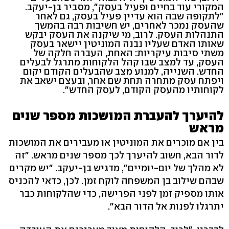
המקורי עוד בחיים ופעיל בעסק", מסביר בן-יעקב.
"לתקופה שבה הוא עדיין פעיל בעסק, גם לאחר
שהעסק נמכר לאחרים, יש חשיבות רבה בהמשך
התנהלות העסק. לרוב, מי שיקנה את העסק יבקש
שאותו האדם שעליו נבנה המוניטין יישאר בעסק
משתי סיבות עיקריות: האחת, העברה חלקה של
העסק, עד למצב שבו קהל הלקוחות מתרגל לבעלים
החדש. השנייה, למנוע מצב שהבעלים הקודם יקום
ויפתח עסק מתחרה תחת שם אחר, ובעצם ישאב את
לקוחותיו מהעסק הקודם, לעסק החדש".
להיערך להעברת המושכות מספר שנים
מראש
בין אם מוכרים את המוניטין או מעבירים את המושכות
לדור הבא, חשוב להיערך לכך מספר שנים מראש. "זה
לא מהלך של יום-יומיים", מדגיש בן-יעקב. "יש מקרים
שבהם שילוב בן המשפחה לוקח זמן. לכן, כדאי להכניס
אותו מספיק זמן לפני הפרישה, כדי שהלקוחות כבר
יתרגלו לפנות אל הדור הבא".