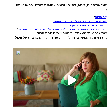
סטנדאפיסטית, אמא, דתייה וגרושה - חוגגת פורים. חפשו אותה
:
 היהדות
ילור לעולם ועד: איך לא לתרגם שירי חתונה
יעים: עשרים שנה - בטייק אחד
"
, רב ופמיניסט, מחזיר את הכבוד: "הנשים בתנ"ך היו חלוצות קדמוניות
לי גנב אותי מעצמי": רוחמה וייס פותחת הכול
קות דתיות, הקפיאו ביציות": הרופאה הדתייה שמדברת על הכול