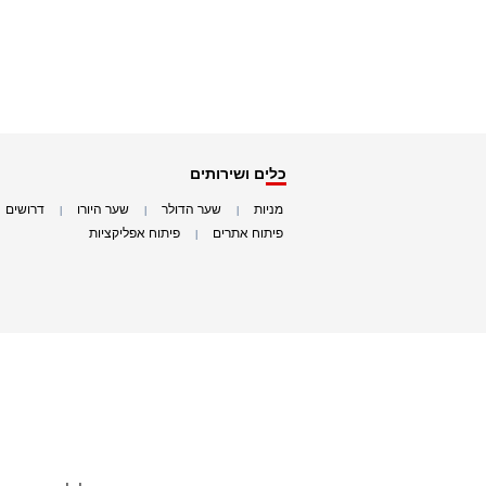
כלים ושירותים
מניות
שער הדולר
שער היורו
דרושים
|
|
|
|
פיתוח אתרים
פיתוח אפליקציות
|
|