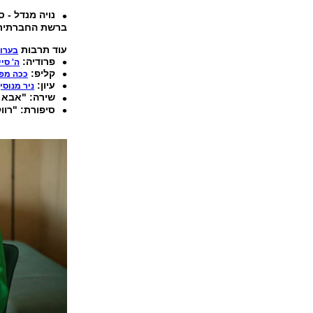
נויה מנדל - 
ברשת החברתית
עוד תרבות
בערוץ
פרודיה:
ה' סי
קליפ:
ככה מפת
עיון:
ניר מנוסי
שירה: "
אבא ש
סיפורת: "
רוו