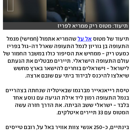
תיעוד: מטוס ריק ממריא לפריז
תיעוד של מטוס
אל על
שהמריא אתמול (חמישי) מנמל
התעופה בן גוריון לנמל התעופה שארל דה-גול בפריז
כמעט ריק - ממחיש את הסיפור כולו במשבר החמור של
עולם התעופה הישראלי. תיירים מבטלים את הגעתם
לישראל - וישראלים בוחרים להישאר בארץ מחשש
שיאלצו להיכנס לבידוד ביתי עם שובם ארצה.
טיסת רייאנאייר מברגמו שבאיטליה שנחתה בצהריים
בנמל התעופה רמון ליד אילת הגיעה עם נוסע אחד
בלבד - ישראלי ששב הביתה. את הדרך חזרה עשה
המטוס עם 33 תיירים איטלקים.
בינתיים, כ-250 אנשי צוות אוויר באל על, רובם טייסים