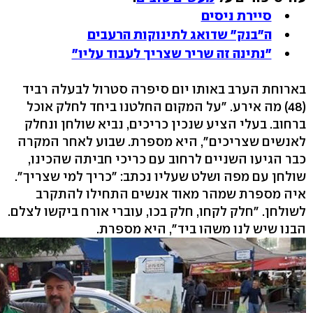
סיירת ניסים
ה"בנק" שדואג לתינוקות הרעבים
"נתינה זה שריר שצריך לעבוד עליו"
בארוחת הערב באותו יום סיפרה סטרול לבעלה רביד
(‭48‬) מה אירע. "על המקום החלטנו ביחד לחלק אוכל
ברחוב. בעלי הציע שנכין כריכים, נביא שולחן ונחלק
לאנשים שצריכים", היא מספרת. שבוע לאחר המקרה
כבר הגיעו השניים לרחוב עם כריכי חביתה שהכינו,
שולחן עם מפה ושלט שעליו נכתב: "כריך למי שצריך".
איה מספרת שמהר מאוד אנשים התחילו להתקרב
לשולחן. "חלק לקחו, חלק בכו, עוברי אורח ביקשו לצלם.
הבנו שיש לנו משהו ביד", היא מספרת.