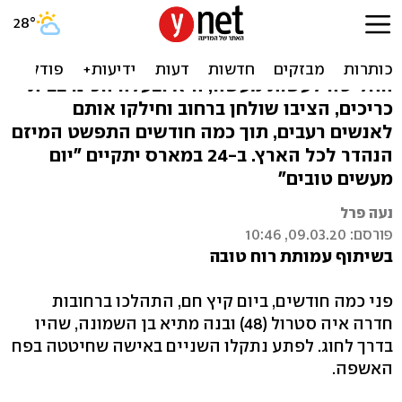
כריך למי שצריך
כשאיה סטרול ראתה אישה מחטטת בפח, היא
החליטה לעשות מעשה, היא ובעלה הכינו בבית
כריכים, הציבו שולחן ברחוב וחילקו אותם
לאנשים רעבים, תוך כמה חודשים התפשט המיזם
הנהדר לכל הארץ. ב-‭24‬ במארס יתקיים "יום
מעשים טובים"
נעה פרל
פורסם: 09.03.20, 10:46
בשיתוף עמותת רוח טובה
פני כמה חודשים, ביום קיץ חם, התהלכו ברחובות
חדרה איה סטרול (‭48‬) ובנה מתיא בן השמונה, שהיו
בדרך לחוג. לפתע נתקלו השניים באישה שחיטטה בפח
האשפה.