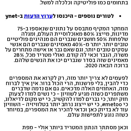
בתחומים כמו פוליטיקה וכלכלה למשל.
לטורים נוספים - היכנסו ל
ערוץ הדעות
ב-ynet
המחקר המקיף מתבסס על נתונים שנאספו ב-75
מדינות, מייצג 80% מאוכלוסיית העולם, ומגלה
שלפחות 50% חושבים שגברים הם מנהיגים פוליטיים
טובים יותר. יותר מ-40% מאמינים שגברים הם אנשי
עסקים טובים יותר, וגם שאם גבר או אישה מתחרים על
משרה, הגבר זכאי לה קודם. ואולי מטריד מכל, 28%
מאמינים שזה בסדר שגברים יכו את הנשים שלהם.
ברוכה הבאה 2020.
לפעמים לא צריך יותר מזה, רק לקרוא את המספרים
כדי להבין, בלי פרשנות, הרי הכול ברור. אין איך לברוח
מזה, האחוזים האלה מדכאים. גם אם נדמה שדברים
משתפרים כשזה מגיע לשוויון - כי נשים למדו לצעוק
חזק יותר, כי גברים למדו להקשיב, כי יש מקום לדיאלוג,
כי metoo#, כי יש ייצוג נרחב יותר בטלוויזיה - השוויון
עוד לא בדיוק כאן וכדאי להכיר את המספרים, במיוחד
כשזה נוגע לתפישות עולם.
וכאן מסתתר הנתון המטריד ביותר אולי - מפת