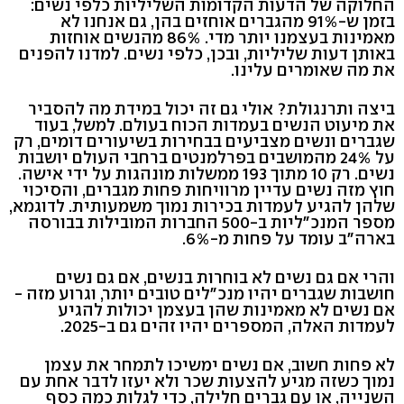
החלוקה של הדעות הקדומות השליליות כלפי נשים:
בזמן ש-91% מהגברים אוחזים בהן, גם אנחנו לא
מאמינות בעצמנו יותר מדי. 86% מהנשים אוחזות
באותן דעות שליליות, ובכן, כלפי נשים. למדנו להפנים
את מה שאומרים עלינו.
ביצה ותרנגולת? אולי גם זה יכול במידת מה להסביר
את מיעוט הנשים בעמדות הכוח בעולם. למשל, בעוד
שגברים ונשים מצביעים בבחירות בשיעורים דומים, רק
על 24% מהמושבים בפרלמנטים ברחבי העולם יושבות
נשים. רק 10 מתוך 193 ממשלות מונהגות על ידי אישה.
חוץ מזה נשים עדיין מרוויחות פחות מגברים, והסיכוי
שלהן להגיע לעמדות בכירות נמוך משמעותית. לדוגמא,
מספר המנכ"ליות ב-500 החברות המובילות בבורסה
בארה"ב עומד על פחות מ-6%.
והרי אם גם נשים לא בוחרות בנשים, אם גם נשים
חושבות שגברים יהיו מנכ"לים טובים יותר, וגרוע מזה -
אם נשים לא מאמינות שהן בעצמן יכולות להגיע
לעמדות האלה, המספרים יהיו זהים גם ב-2025.
לא פחות חשוב, אם נשים ימשיכו לתמחר את עצמן
נמוך כשזה מגיע להצעות שכר ולא יעזו לדבר אחת עם
השנייה, או עם גברים חלילה, כדי לגלות כמה כסף