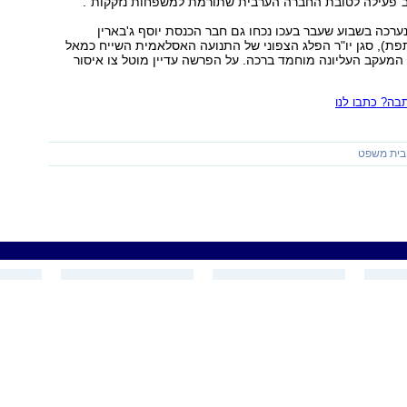
 ב"פעילה לטובת החברה הערבית שתורמת למשפחות נזקקות".
רכה בשבוע שעבר בעכו נכחו גם חבר הכנסת יוסף ג'בארין
ת), סגן יו"ר הפלג הצפוני של התנועה האסלאמית השייח כמאל
ת המעקב העליונה מוחמד ברכה. על הפרשה עדיין מוטל צו איסור
ה? כתבו לנו
בית משפט