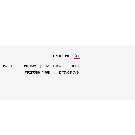
כלים ושירותים
מניות
שער הדולר
שער היורו
דרושים
|
|
|
|
פיתוח אתרים
פיתוח אפליקציות
|
|