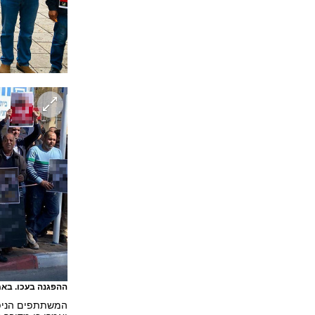
ההפגנה בעכו. באמ
המשתתפים הניפו 