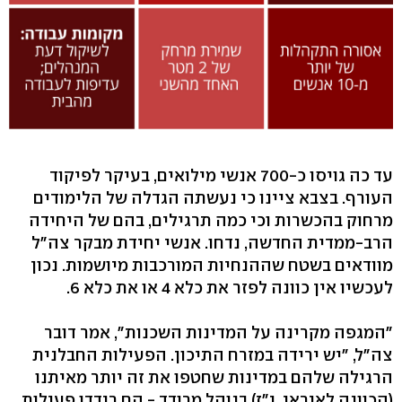
עד כה גויסו כ-700 אנשי מילואים, בעיקר לפיקוד
העורף. בצבא ציינו כי נעשתה הגדלה של הלימודים
מרחוק בהכשרות וכי כמה תרגילים, בהם של היחידה
הרב-ממדית החדשה, נדחו. אנשי יחידת מבקר צה"ל
מוודאים בשטח שההנחיות המורכבות מיושמות. נכון
לעכשיו אין כוונה לפזר את כלא 4 או את כלא 6.
"המגפה מקרינה על המדינות השכנות", אמר דובר
צה"ל, "יש ירידה במזרח התיכון. הפעילות החבלנית
הרגילה שלהם במדינות שחטפו את זה יותר מאיתנו
(הכוונה לאיראן. י"ז) בנוהל מרודד - הם רידדו פעילות.