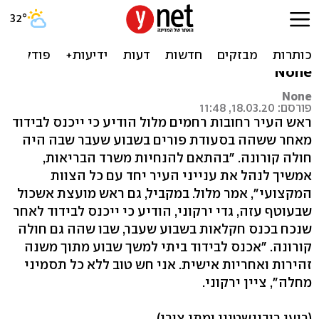
ראש העיר רחובות וראש
מועצת אשכול נכנסו לבידוד
None
None
פורסם: 18.03.20, 11:48
ראש העיר רחובות רחמים מלול הודיע כי ייכנס לבידוד
מאחר ששהה בסעודת פורים בשבוע שעבר שבה היה
חולה קורונה. "בהתאם להנחיות משרד הבריאות,
אמשיך לנהל את ענייני העיר יחד עם כל הצוות
המקצועי", אמר מלול. במקביל, גם ראש מועצת אשכול
שבעוטף עזה, גדי ירקוני, הודיע כי ייכנס לבידוד לאחר
שנכח בכנס חקלאות בשבוע שעבר, שבו שהה גם חולה
קורונה. "אכנס לבידוד ביתי למשך שבוע מתוך משנה
זהירות ואחריות אישית. אני חש טוב ללא כל תסמיני
מחלה", ציין ירקוני.
(רועי רובינשטיין ומתן צורי)