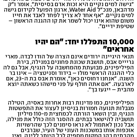
"גישה למים נקיים היא זכות אדם בסיסית", אומר ו"ק
מדהבאן, מנכ"ל Water Aid, ארגון הפועל לקידום גישה
למים נקיים. "אף אחד לא צריך לפחד לאבד את חייו
משום שהוא אינו יכול לשמר את קו ההגנה הראשון –
שטיפת ידיים".
10,000 התפללו יחד: "הם יהיו
אחראים"
תנאי היגיינה ירודים אינם הצרה של הודו לבדה. מארי
גריייס אבס, תושבת שכונת פחונים במנילה, בירת
הפיליפינים, מבועתת מהמחשבה על הנגיף, אבל גם לה
כלי ההגנה הראשי מולו – בידוד וסניטציה – אינו בר
השגה. "אנחנו דחוסים כאן", אומרת אבס בת ה-23, אם
לארבעה. "אם אתה חולף על פני מישהו כשאתה יוצא
מהבית – ייגעו בך".
הפיליפינים, כמו מדינות רבות אחרות באסיה, הטילה
מגבלות תנועה חמורות בניסיון לעצור את התפשטות
הנגיף, ובין השאר הורתה לכמחצית מ-110 מיליון
תושביה להישאר בבתים. ההסגר הזה כולל את מנילה,
אבל נכון לאתמול לא נראו סימנים לכך שהרשויות
אוכפות אותו במשכנות העוני של העיר, שברבים
מהבתים בהן המקום מספיק לכל היותר ללינה, ואין