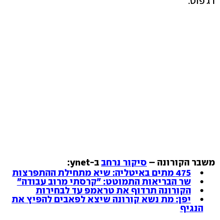
רג'פוט.
משבר הקורונה –
סיקור נרחב
ב-ynet:
475 מתים באיטליה: שיא מתחילת ההתפרצות
שר הבריאות התמוטט: "קרסתי מרוב עבודה"
הקורונה תרדוף את טראמפ עד לבחירות
יפן: מת נשא קורונה שיצא לפאבים להפיץ את
הנגיף