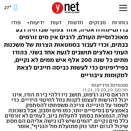
האנשים שלא יכולים לשטוף
ידיים
בדרום-מזרח אסיה, אזור צפוף שבו חיה רבע
מאוכלוסיית העולם, לרבים אין מים זורמים
בבתים, וכדי לעבור בסמטאות הצרות של משכנות
העוני נאלצים תושבים לגעת אחד בשני. בהודו
מתים כל שנה 200 אלף איש ממים לא נקיים,
בפיליפינים כדי לעשות כביסה חייבים לצאת
למקומות ציבוריים
סוכנויות הידיעות
פורסם: 19.03.20, 11:21
דהראם סינג רג'פוט, תושב ניו דלהי בירת הודו, אינו
יכול להרשות לעצמו לקנות נוזל לחיטוי הידיים. כדי
לשמור על היגיינה צריכה משפחתו להסתפק
באמצעים בסיסיים יותר, כמו מים וסבון, אבל בשכונה
שלה, הנמצאת בסמוך לתעלות ביוב, לעתים לא זורמים
כלל מים נקיים. "המים שיש לנו גישה אליהם הם מסוג
שיכול לגרום יותר נזק מתועלת מול הנגיף", אומר