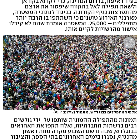
בעיר ראיפור, בדרום המדינה, כדי לקרוא בקוראן
ולשאת תפילה לאל בתקווה שיפטור את ארצם
מהתפרצות נגיף הקורונה. בניגוד לנתוני המשטרה,
מארגני האירוע טוענים כי השתתפו בו הרבה יותר
מתפללים – 25,000. המשטרה אומרת שהם לא קיבלו
אישור מהרשויות לקיים אותו.
אלפי המתפללים בבנגלדש, אתמול
(צילום: AFP)
תמונות מהתפילה ההמונית שותפו על-ידי גולשים
רבים ברשתות החברתיות, ואלה תקפו את האחראים.
בבנגלדש, שבה נרשם השבוע מקרה מוות ראשון
מהנגיף, נסגרו בימים האחרונים בתי הספר, והציבור