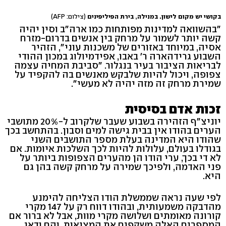
בקושי יש מקום לישון. במנילה, בירת הפיליפינים
(צילום: AFP)
"בהשוואה למדינות מפותחות כמו ארה"ב וסין יהיה
קשה יותר לשמור על מרחק בין אנשים בדרום-מזרח
אסיה, במיוחד באזורים של משכנות עוני", הזהיר
השבוע גרידהארה ר' באבו, אפידמיולוג במכון ההודי
לבריאות הציבור בעיר בנגלור. "סביבת המחיה עצמה
צפופה, ויכול להיות שלבקש מאנשים בה להקפיד על
שמירת מרחק זה מזה יהיה לא מעשי".
זכות אדם בסיסית
יוניצ"ף הזהירה בשבוע שעבר שלקרוב ל-20% מתושבי
הערים בהודו אין בבית גישה למים וסבון. בהתחשב בכך
שהודו היא המדינה בעלת מספר התושבים השני
בגודלו בעולם, עלולות להיות לכך השלכות איומות. אם
לא די בכך, ערי הודו הן מהערים הצפופות ביותר על
פני האדמה, ולפיכך שמירה על מרחק קשה בהן גם
היא.
לפי שעה נראה שממשלת הודו הצליחה להימנע
מהדבקה משמעותית, ובהודו דווח רק על 147 מקרי
קורונה מאומתים ושלושה מקרי מוות, אבל לא ברור אם
המספרים האלה משקפים את המציאות, והם ודאי