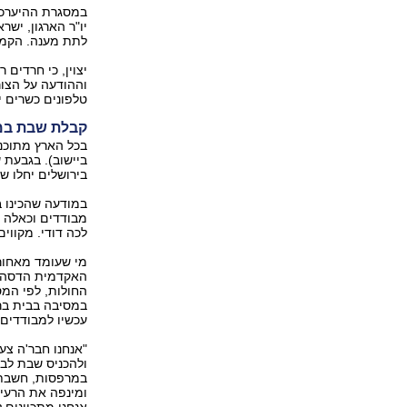
במסגרת ההיערכו
יו"ר הארגון, ישר
לתת מענה. הקמנו
יצוין, כי חרדים
וההודעה על הצור
טלפונים כשרים י
קבלת שבת במ
בירושלים יחלו ש
במודעה שהכינו ב
מבודדים וכאלה ש
לכה דודי. מקווי
מי שעומד מאחורי
האקדמית הדסה י
החולות, לפי המס
במסיבה בבית בר
עכשיו למבודדים.
"אנחנו חבר'ה צע
ולהכניס שבת לב
במרפסות, חשבתי 
ומינפה את הרעיו
אנחנו מתכוונים ל