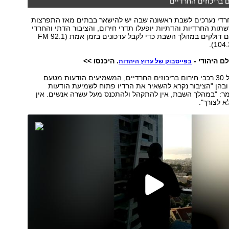
 בריכוזים החרדיים
חרדי נערכים לשבת ראשונה שבה יש להישאר בבתים מאז התפרצות
רשתות החרדיות והדתיות יופעלו תדרי חירום, והציבור הדתי והחרדי
מתבקש להשאירם דולקים במהלך השבת כדי לקבל עדכונים בזמן אמת (92.1 FM
104.
ם היהודי -
. היכנסו >>
בפייסבוק של ערוץ היהדות
ארגון זק"א מפעיל 30 רכבי חירום בריכוזים החרדיים, המשמיעים הודעות מטעם
בהן "הציבור נקרא להשאיר את הרדיו פתוח לשמיעת הודעות
מר: "במהלך השבת, אין להתקהל ולהתכנס מעל עשרה אנשים. אין
 לצורך".