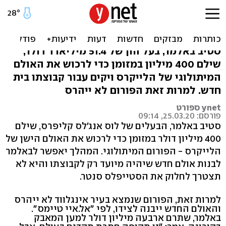
בעלי הקליפרס קנה את
הפורום, יבנה אולם חדש
סטיב באלמר, בעל הון של 51.4 מיליארד דולר,
שילם 400 מיליון במזומן כדי לרכוש את האולם
המיתולוגי של הלייקרס ויקים עבור קבוצתו בית
חדש. למרות זאת הפורום לא ייהרס
ynet ספורט
פורסם: 25.03.20, 09:14
סטיב באלמר, הבעלים של לוס אנג'לס קליפרס, שילם
400 מיליון דולר במזומן כדי לרכוש את האולם הישן של
הלייקרס - הפורום המיתולוגי. המהלך יאפשר לבאלמר
לבנות אולם חדש שיהיה מיועד רק לקבוצתו והיא לא
תצטרך לחלוק את הסטייפלס סנטר.
למרות זאת, הפורום שנמצא בעיר אינגלווד לא ייהרס
והאולם החדש ייבנה לצידו, לפי "אל.איי טיימס".
באלמר, שתרם ארבעה מיליון דולר למען המאבק