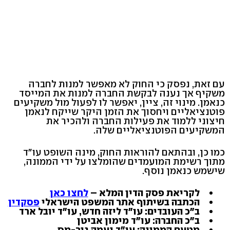
עם זאת, נפסק כי החוק לא מאפשר למנות לחברה
משקיף אך נענה לבקשת החברה למנות את המייסד
כנאמן. מינוי זה, ציין, יאפשר לו לפעול מול משקיעים
פוטנציאליים ויחסוך את הזמן היקר שייקח לנאמן
חיצוני ללמוד את פעילות החברה ולהכיר את
המשקיעים הפוטנציאליים שלה.
כמו כן, ובהתאם להוראות החוק, מינה השופט עו"ד
מתוך רשימת המועמדים שהומלצו על ידי הממונה,
שישמש כנאמן נוסף.
לקריאת פסק הדין המלא –
לחצו כאן
הכתבה בשיתוף אתר המשפט הישראלי
פסקדין
ב"כ העובדים: עו"ד ליזה חדש, עו"ד יובל ארד
ב"כ החברה: עו"ד מימון אביטן
מטעם הממונה: עו"ד נעמה גור-מס