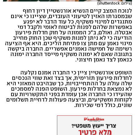
(צילום: shutterstock)
לנוכח המצב קיים הנשיא אורנשטיין דיון דחוף
שבמסגרתו האזין לטיעוני העובדים, שציינו כי אינם
מתנגדים למינוי משקיף, כל עוד הדבר לא יפגע
באפשרות שלהם לפנות לביטוח לאומי ולקבל דמי
אבטלה. ואולם, ב"כ הממונה על חוק חדלות פירעון
הודיעה כי לא ניתן למנות משקיף שכן החוק מחייב
מינוי נאמן עם מתן צו פתיחת הליכים. היא אף הציעה
רשימה של חמישה נאמנים אפשריים. החברה ביקשה
בתגובה שאם לא ימונה משקיף מייסד החברה ימונה
כנאמן לצד נאמן חיצוני.
השופט אורנשטיין ציין כי החברה אמנם נקלעה
לחדלות פירעון תזרימית, אך בצד זאת שווי הנכסים
שלה עולה על ההתחייבויות, כך שבהיבט המאזני היא
לא נמצאת בחדלות פירעון. השופט הפנה למסמכים
שהעידו כי החברה אכן עומדת בפני התקשרויות עם
לקוחות ומשקיעים, וביצעה פעולות לדחיית תשלומים
שונים, כולל דמי שכירות.