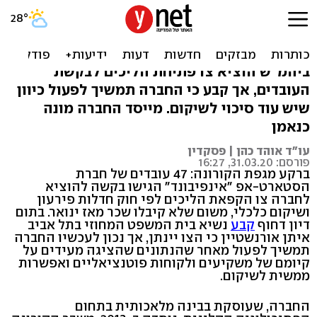
על רקע הקורונה: חדלות
פירעון לסטראט-אפ
ביהמ"ש הוציא צו פתיחת הליכים לבקשת
העובדים, אך קבע כי החברה תמשיך לפעול כיוון
שיש עוד סיכוי לשיקום. מייסד החברה מונה
כנאמן
עו"ד אוהד כהן | פסקדין
פורסם: 31.03.20, 16:27
ברקע מגפת הקורונה: 47 עובדים של חברת
הסטארט-אפ "אינפיבונד" הגישו בקשה להוציא
לחברה צו הקפאת הליכים לפי חוק חדלות פירעון
ושיקום כלכלי, משום שלא קיבלו שכר מאז ינואר. בתום
דיון דחוף
קבע
נשיא בית המשפט המחוזי בתל אביב
איתן אורנשטיין כי הצו יינתן, אך נכון לעכשיו החברה
תמשיך לפעול מאחר שהנתונים שהציגה מעידים על
קיומם של משקיעים ולקוחות פוטנציאליים ואפשרות
ממשית לשיקום.
החברה, שעוסקת בבינה מלאכותית בתחום