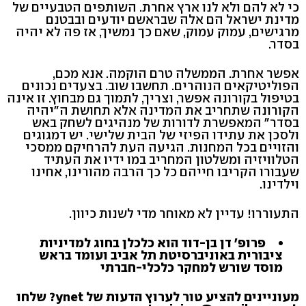
כי לא להם ולא לנו ארץ אחרת. השותפים הטבעיים של
מדינת ישראל הם אלה שבראשם יודעים ובבטנם
מרגישים, עמוק עמוק, שאם כך נמשיך, אז פה לא יהיה
בסדר.
אפשר אחרת. הממשלה טרם הוקמה. אנא מכם,
הפוליטיקאים הנוהרים. תחשבו שוב. בצעדים נכונים
בטיפול בקורונה אפשר, וצריך, לתמוך גם מבחוץ. זו אינה
הקורונה שתחריב את המדינה אלא תחושת ה"יהיה
בסדר" המאפשרת לדורות של מנהיגים לשחק באש
ולסכן את עתידו הפיזי של הבית שלישי. יש דמגוגים
והזויים בכל המחנות. הגיעה העת להרחיקם ממסכי
הטלוויזיה ומשלטון המחריב במו ידיו את העתיד
שעבורו הקריבו חייהם כל כך הרבה מהורינו, אחינו
וילדינו.
התעוררו! עדיין לא מאוחר מדי לשנות כיוון.
פרופ' דן בן-דוד הוא כלכלן בחוג למדיניות
ציבורית באוניברסיטת תל אביב ועומד בראש
מוסד שורש למחקר כלכלי-חברתי
מעוניינים להציע טור לערוץ הדעות של ynet? שלחו