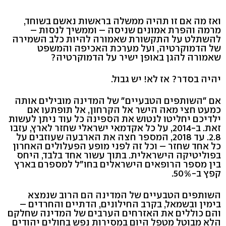
ואז מה אם זו תהיה ממשלה בראשות נאשם בשוחד,
מרמה והפרת אמונים שניסה – וממשיך לנסות –
להשתלט על התקשורת שאמורה להיות כלב השמירה
של הדמוקרטיה, ועל מערכת האכיפה והמשפט
שאמורה להגן באופן ישיר על הדמוקרטיה?
יהיה בסדר? אז לא! יש גבול.
אם "השותפים הטבעיים" של המדינה מובילים אותה
כמעט חצי מאה הישר אל הקרחון, אל תופתעו אם
ילדיכם יחליטו לנטוש את הספינה כל עוד ניתן לעשות
זאת. ב-2014, על כל אקדמאי ישראלי שחזר לארץ, עזבו
2.8. עד 2018, המספר חצה את הארבעה שעוזבים על
כל אחד שחזר – וכל זה לפני מופע הפעלולים האחרון
בפוליטיקה הישראלית. בתוך עשור אחד בלבד, היחס
בין מספר הרופאים הישראלים בחו"ל למספרם בארץ
קפץ ב-50%.
השותפים הטבעיים של המדינה הם הרוב שנמצא
בימין ובשמאל, בקרב החילונים, הדתיים והחרדים –
והם כוללים את האזרחים הערבים של המדינה שחלקם
הלא מבוטל מטפל היום במסירות נפש בחולים יהודים