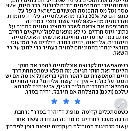
מי ישלם את המסים בעתיד שמנהיגיהם בונים להם,
ושמנהיגינו המתרפסים בונים לכולנו? כבר היום, 92%
מסך נטל מס ההכנסה המשולם בישראל נופל על
כתפיהם של 20% בלבד מהאוכלוסייה, עלייה מתמדת
והדרגתית מה-83% לפני עשור וחצי. במדינה
המכופפת את צבאה לשקר ולהציג נתונים כוזבים על
נתוני גיוס חרדים, כי לא מתאים לפוליטיקאים לחייב
אותם במה שהמדינה מחייבת את שאר האוכלוסייה
היהודית. אל דאגה, יהיה בסדר. הילדים של המיעוט
בוודאי ינהרו בהמוניהם לחזית בעתיד כדי להגן על כל
השאר.
כשמאפשרים לקבוצת אוכלוסייה להפר את חוקי
הלימוד ואת חוקי הגיוס, מה הפלא שמתפתחת דרך
חיים המאפשרת גם להפר חוקי בריאות? אז מה אם יש
הסגר על כולנו – איך זה קשור אליהם? בתי החולים
מתמלאים בחרדים חולים בנגיף, אז שיהיה לסבתא
שלכם (ולכם) בהצלחה אם תידבק. יהיה בסדר.
כשמסתכלים קדימה, מגפת ה"יהיה בסדר" נרחבת
הרבה מעבר לחרדים. זו מדינה הבוחרת עשור אחר
עשור מנהיגות המובילה בעקביות יוצאת דופן לפתרון