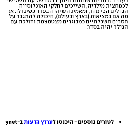
בעתיד. זו מדינה שנותנת חינוך ברמה של עולם שלישי
לכמחצית מילדיה, השייכים לחלקי האוכלוסייה
הגדלים הכי מהר, ומאמינה שיהיה בסדר כשיגדלו. אז
מה אם במציאות (בארץ ובעולם), היכולת להתגבר על
חסרים השכלתיים כמבוגרים מצטמצמת והולכת עם
הגיל? יהיה בסדר.
לטורים נוספים - היכנסו ל
ערוץ הדעות
ב-ynet