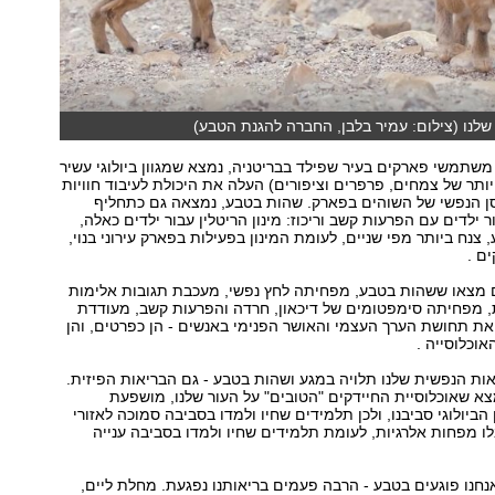
לנו (צילום: עמיר בלבן, החברה להגנת הטבע)
שתמשי פארקים בעיר שפילד בבריטניה, נמצא שמגוון ביולוגי עשיר
 יותר של צמחים, פרפרים וציפורים) העלה את היכולת לעיבוד חוויות
ן הנפשי של השוהים בפארק. שהות בטבע, נמצאה גם כתחליף
ר ילדים עם הפרעות קשב וריכוז: מינון הריטלין עבור ילדים כאלה,
צנח ביותר מפי שניים, לעומת המינון בפעילות בפארק עירוני בנוי,
ם .
ם מצאו ששהות בטבע, מפחיתה לחץ נפשי, מעכבת תגובות אלימות
ת, מפחיתה סימפטומים של דיכאון, חרדה והפרעות קשב, מעודדת
את תחושת הערך העצמי והאושר הפנימי באנשים - הן כפרטים, והן
וכלוסייה .
ות הנפשית שלנו תלויה במגע ושהות בטבע - גם הבריאות הפיזית.
א שאוכלוסיית החיידקים "הטובים" על העור שלנו, מושפעת
ביולוגי סביבנו, ולכן תלמידים שחיו ולמדו בסביבה סמוכה לאזורי
לו מפחות אלרגיות, לעומת תלמידים שחיו ולמדו בסביבה ענייה
חנו פוגעים בטבע - הרבה פעמים בריאותנו נפגעת. מחלת ליים,