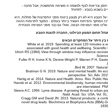
חוסן ובריאות לגוף ולנשמה זו משימה מתמשכת, אבל מהנה -
ים בשבוע בטבע - לפחות!
על הטבע היא לא רק מנגנון ביטוח מפני התפרצות של מחלות, היא
ז המחקר והפיתוח העשיר ביותר בעולם - המקור לתרופות ההווה
עלינו מפני המגיפה הבאה, ואולי גם כבר מפני המגיפה הנוכחית.
מנהל תחום המגוון הביולוגי, החברה להגנת הטבע
ין היתר על המחקרים הבאים
White et al. 2019. Spending at least 120 minutes a w
associated with good health and wellbeing. Scientific
Ulrich RS (1984) View through window may influence recover
Science
Fuller R H, Irvine K N, Devine-Wright P, Warren P H, Gasto
Bird W. 2007. Natural
Bratman G N. 2019. Nature and mental health: An ec
perspective. Sci. Adv. 20
Hartig et al. 2014. Nature and Health. Annu. Rev. Public H
Hanski et al. 2012. Environmental biodiversity, human microbi
are interrelated. P
Steere A C. 1994. Lyme disease: A growing threat to urban pop
Natd. Acad. Sci. USA, Vol. 91
Cragg GM and David JN. 2013. Natural products: a conti
novel drug leads. Biochimica et Biophysica Acta (BBA)-G
1830