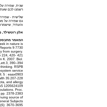
שנית, שמירה על 
רשמנו לכם שעתי
שלישית - שמירה 
גם שמירה על מרכ
והעתיד, שישמרו 
אלון רוטשילד, 
המאמר מתבסס ב
eek in nature is
 Reports 9:7730.
y from surgery.
 224, 420- 421.
n K. 2007. Biol.
Lett.3, 390–394.
 thinking. RSPB.
osystem service
19; 5 : eaax0903
ealth 35:207-228
ota, and allergy
NAS 1205624109.
ulations. Proc.
, pp. 2378-2383.
nuing source of
eneral Subjects
(6): 3670-3695.