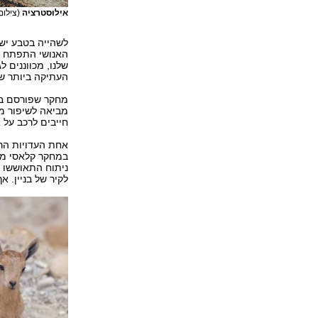
אילוסטרציה
(צילום: terstock
לשהייה בטבע יש 
האנושי התפתח במ
שלנו, מכווננים 
העתיקה ביותר ש
מחקר שפורסם בש
מביאה לשיפור מש
חייבים לרכב על 
אחת העדויות הרא
ניתוח התאוששו מ
לקיר של בניין. א