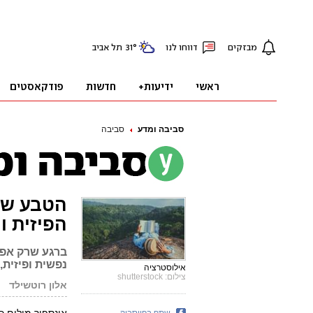
סביבה ומדע
סביבה
הטבע של
הפיזית ו
ברגע שרק אפשר
נפשית ופיזית,
אילוסטרציה
צילום: shutterstock
אלון רוטשילד
שתף בפייסבוק