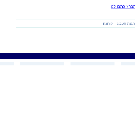
ה? כתבו לנו
גנת הטבע
קורונה