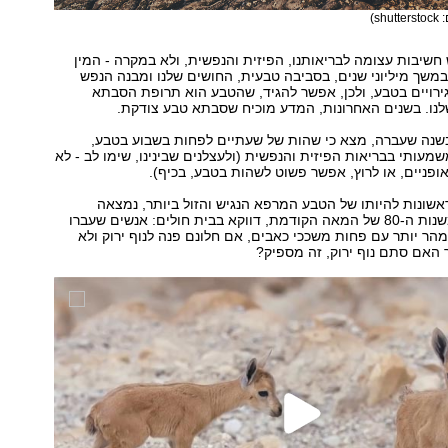
shut)
חשיבות עצומה לבריאותנו, הפיזית והנפשית, ולא במקרה - המין
שך מיליוני שנים, בסביבה טבעית, החושים שלנו ומבנה הנפש
לגירויים בטבע, ולכן, אפשר להגיד, שהטבע הוא תרופת הסבתא
לנו. בשנים האחרונות, המדע מוכיח שסבתא טבע צודקת.
נה שעברה, מצא כי שהות של שעתיים לפחות בשבוע בטבע,
מעותי בבריאות הפיזית והנפשית (ולעצלנים שבינינו, שימו לב - לא
אופניים, או לרוץ, אפשר פשוט לשהות בטבע, בכיף).
שונות להיותו של הטבע המרפא הנגיש והזול ביותר, נמצאה
במחקר קלאסי משנות ה-80 של המאה הקודמת, דווקא בבית חולים: אנשים שעברו
הר יותר עם פחות משככי כאבים, אם חלונם פנה לנוף ירוק ולא
ך האם סתם נוף ירוק, זה מספיק?