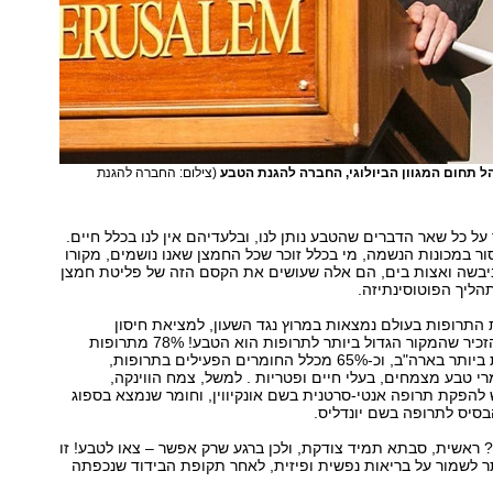
הל תחום המגוון הביולוגי, החברה להגנת הטבע
(צילום: החברה להגנת
 על כל שאר הדברים שהטבע נותן לנו, ובלעדיהם אין לנו בכלל חיים.
 במכונות הנשמה, מי בכלל זוכר שכל החמצן שאנו נושמים, מקורו
בשה ואצות בים, הם אלה שעושים את הקסם הזה של פליטת חמצן
תהליך הפוטוסינתיזה.
התרופות בעולם נמצאות במרוץ נגד השעון, למציאת חיסון
לקורונה, כדאי להזכיר שהמקור הגדול ביותר לתרופות הוא הטבע! 78% מתרופות
המרשם הנפוצות ביותר בארה"ב, וכ-65% מכלל החומרים הפעילים בתרופות,
י טבע מצמחים, בעלי חיים ופטריות . למשל, צמח הווינקה,
הפקת תרופה אנטי-סרטנית בשם אונקיווין, וחומר שנמצא בספוג
בסיס לתרופה בשם יונדליס.
ראשית, סבתא תמיד צודקת, ולכן ברגע שרק אפשר – צאו לטבע! זו
ר לשמור על בריאות נפשית ופיזית, לאחר תקופת הבידוד שנכפתה