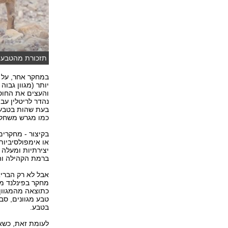
תזכורת מהטבע ש
במחקר אחר, על מ
יותר (מגוון גבוה
והעצים את החוס
נהדר לריטלין עבו
בעת שהות בטבע, 
כמו מגרש משחקי
בקיצור - מחקרי
או אימפולסיביו
יצירתיות ומעלה 
ברמת הקהילה והא
אבל לא רק הבריא
מחקר בפינלנד מצ
כתוצאה מהמגוון ה
טבע מגוונים, סב
בטבע.
לעומת זאת, כשאנ