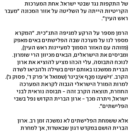
של התקפות נגד שבטי ישראל. אחת המערכות
הקריטיות הייתה על השליטה על אזור המכונה "מעבר
ראש העין".
הרמן מספר על הרקע למגיפה התנ"כית. "המקרא
מספר לנו על מערכה שבה הפלישתים באים מאפק
(מזוהה עם האזור הסמוך למעיינות ראש העין),
ומביסים את הישראלים, הבאים מכיוון הרי שומרון.
לנוכח התבוסה, עלי הכהו מציע להוציא את ארון
הברית ממשכנו באותם ימים בשילה ולהביאו לשדה
הקרב. 'ויֹשִׁעֵנוּ מִכַּף אֹיְבֵינוּ' (שמואל א' פרק ד', פסוק ג').
למרות המורל הישראלי הגבוה לקראת המערכה
החוזרת, תוצאה הקרב זהה - תבוסה נוראית לבני
ישראל, ויתרה מכך - ארון הברית הקדוש נפל בשבי
הפלישתים".
אלא ששמחת הפלישתים לא נמשכה זמן רב. ארון
הברית הושם במקדש דגון שבאשדוד, אך למחרת