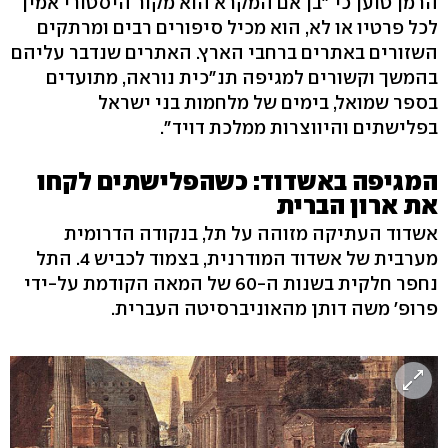
הרמן טוען כי "בן אם המקרא הוא מקור היסטורי אמין
לכל פרטיו או לא, הוא מכיל סיפורים רבים ומרתקים
השזורים באתרים ברחבי הארץ. האתרים שנדבר עליהם
בהמשך וקשורים למגיפה תנ"כית נוראה, מתועדים
בספר שמואל, בימים של מלחמות בני ישראל
בפלישתים והיווצרות ממלכת דויד".
המגיפה באשדוד: כשהפלישתים לקחו
את ארון הברית
אשדוד העתיקה מזוהה על תל, בנקודה הדרומית
מערבית של אשדוד המודרנית, בצמוד לכביש 4. התל
נחפר חלקית בשנות ה-60 של המאה הקודמת על-ידי
פרופ' משה דותן מהאוניברסיטה העברית.