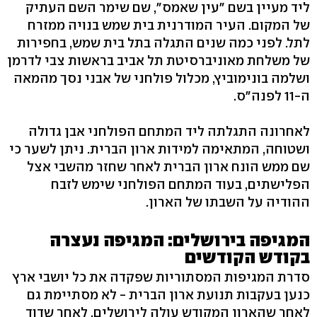
ליד מעיין בשם "עין שאמס", שם שימר השם העתיק
של המקום. העיר המודרנית בית שמש בנויה ממזרח
לתל. לפני כמה שנים התגלה בתל בית שמש, בחפירות
של משלחת מאוניברסיטת תל אביב בראשות צבי לדרמן
ושלמה בונימוביץ, מכלול פולחני של אבני נסך מהמאה
ה-11 לפנה"ס.
לאחרונה התגלתה ליד המתחם הפולחני אבן גדולה
ושטוחה, המתאימה למידות ארון הברית. ניתן לשער כי
שם ממש הונח ארון הברית לאחר שחזר מהשבי אצל
הפלישתים, בעוד המתחם הפולחני שימש לזבח
ההודיה על השבתו של הארון.
המגיפה בירושלים: המגיפה נעצרה
בקודש הקודשים
סדרת המגיפות המסתוריות שפקדה את כל יושבי ארץ
כנען בעקבות תנועת ארון הברית - לא מסתיימת גם
לאחר שהארון המקודש עולה לירושלים. לאחר שדוד