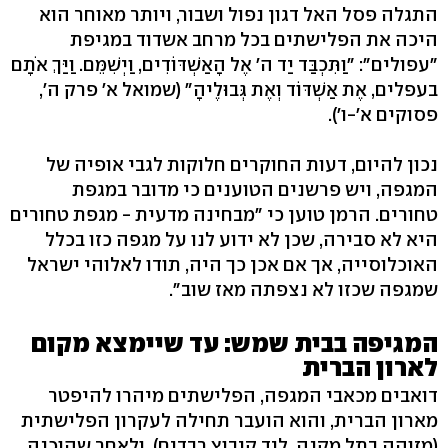
התגלה פסל האל דגון נפול ושבור, ויותר מאוחר הוא
היכה את הפלישתים בכל מרחב אשדוד במגיפת
"עפולים": "וַתִּכְבַּד יַד ה' אֶל הָאַשְׁדּוֹדִים, וַיְשִׁמֵּם. וַיַּךְ אֹתָם
בעפלים, אֶת אַשְׁדּוֹד וְאֶת גְּבוּלֶיהָ" (שמואל א' פרק ה',
פסוקים א'-ו').
נכון להיום, דעות החוקרים חלוקות לגבי אופיה של
המגפה, ויש פרשנים הטוענים כי מדובר במגפת
טחורים. הרמן טוען כי "מבחינה מדעית - מגפת טחורים
היא לא סבירה, שכן לא ידוע לנו על מגפה כזו בכלל
האוכלוסייה, אך אם אכן כך היה, תודו לאלוהי ישראל
שמגפה שכזו לא נצפתה מאז שוב".
המגיפה בבית שמש: עד שיימצא מקום
לארון הברית
דואבים מכאבי המגפה, הפלישתים מיהרו להיפטר
מארון הברית, והוא הועבר תחילה לעקרון הפלישתית
(מזוהה בתל מקנה, ליד קיבוץ רבדים), ולאחר שהוכנה