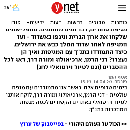
הרבה לפני הקורונה: המגיפות
בתקופת התנ"ך
מגיפת טחורים, דבר ומים מזוהמים: מהפלישתים
שלקחו את ארון הברית וניגפו באשדוד - ועד
המגיפה לאחר שדוד המלך כבש את ירושלים.
כיצד התמודדו בתנ"ך עם המגיפות ואיך הן
נעצרו? דני הרמן, ארכיאולוג ומורה דרך, דאג לכל
ההסברים (וגם לטיול וירטואלי לחג)
אסף קמר
פורסם: 14.04.20, 15:19
בימים טרופים אלה, כאשר אנו מתמודדים עם מגפה
עולמית - דני הרמן, ארכיאולוג ומורה דרך, לוקח אותנו
לסיור וירטואלי באתרים הקשורים לכמה מגפות
המוזכרות בתנ"ך.
<< הכול על העולם היהודי -
בפייסבוק של ערוץ