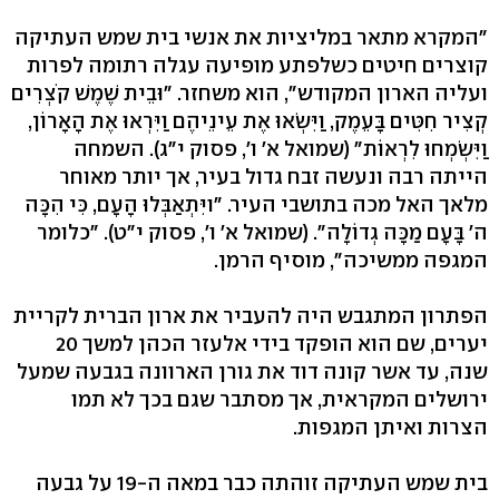
"המקרא מתאר במליציות את אנשי בית שמש העתיקה
קוצרים חיטים כשלפתע מופיעה עגלה רתומה לפרות
ועליה הארון המקודש", הוא משחזר. "וּבֵית שֶׁמֶשׁ קֹצְרִים
קְצִיר חִטִּים בָּעֵמֶק, וַיִּשְׂאוּ אֶת עֵינֵיהֶם וַיִּרְאוּ אֶת הָאָרוֹן,
וַיִּשְׂמְחוּ לִרְאוֹת" (שמואל א' ו', פסוק י"ג). השמחה
הייתה רבה ונעשה זבח גדול בעיר, אך יותר מאוחר
מלאך האל מכה בתושבי העיר. "ויִּתְאַבְּלוּ הָעָם, כִּי הִכָּה
ה' בָּעָם מַכָּה גְדוֹלָה". (שמואל א' ו', פסוק י"ט). "כלומר
המגפה ממשיכה", מוסיף הרמן.
הפתרון המתגבש היה להעביר את ארון הברית לקריית
יערים, שם הוא הופקד בידי אלעזר הכהן למשך 20
שנה, עד אשר קונה דוד את גורן הארוונה בגבעה שמעל
ירושלים המקראית, אך מסתבר שגם בכך לא תמו
הצרות ואיתן המגפות.
בית שמש העתיקה זוהתה כבר במאה ה-19 על גבעה