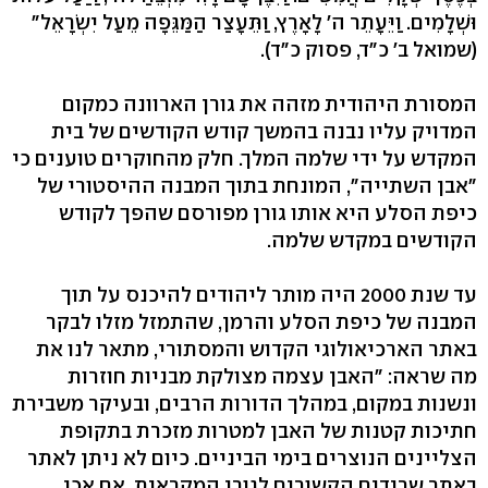
וּשְׁלָמִים. וַיֵּעָתֵר ה' לָאָרֶץ, וַתֵּעָצַר הַמַּגֵּפָה מֵעַל יִשְׂרָאֵל"
(שמואל ב' כ"ד, פסוק כ"ד).
המסורת היהודית מזהה את גורן הארוונה כמקום
המדויק עליו נבנה בהמשך קודש הקודשים של בית
המקדש על ידי שלמה המלך. חלק מהחוקרים טוענים כי
"אבן השתייה", המונחת בתוך המבנה ההיסטורי של
כיפת הסלע היא אותו גורן מפורסם שהפך לקודש
הקודשים במקדש שלמה.
עד שנת 2000 היה מותר ליהודים להיכנס על תוך
המבנה של כיפת הסלע והרמן, שהתמזל מזלו לבקר
באתר הארכיאולוגי הקדוש והמסתורי, מתאר לנו את
מה שראה: "האבן עצמה מצולקת מבניות חוזרות
ונשנות במקום, במהלך הדורות הרבים, ובעיקר משבירת
חתיכות קטנות של האבן למטרות מזכרת בתקופת
הצליינים הנוצרים בימי הביניים. כיום לא ניתן לאתר
באתר שרידים הקשורים לגורן המקראית, אם אכן