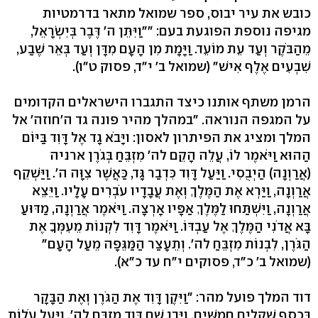
כובש את עיר יבוס, ספר שמואל מתאר בדרמטיות
מגיפה נוספת הפוגעת בעם: ""וַיִּתֵּן ה' דֶּבֶר בְּיִשְׂרָאֵל,
מֵהַבֹּקֶר וְעַד עֵת מוֹעֵד. וַיָּמָת מִן הָעָם מִדָּן וְעַד בְּאֵר שֶׁבַע,
שִׁבְעִים אֶלֶף אִישׁ" (שמואל ב' י"ד, פסוק ט"ו).
הרמן משתף אותנו כיצד התגברו הישראלים הקדומים
על המגפה הנוראה. "במהלך מהיר פונה גד ה'חוזה' אל
המלך ומציג את הפיתרון לאסון: ויָּבֹא גָד אֶל דָּוִד בַּיּוֹם
הַהוּא וַיֹּאמֶר לוֹ, עֲלֵה הָקֵם לה' מִזְבֵּחַ בְּגֹרֶן ארניה
(אֲרַוְנָה) הַיְבֻסִי. וַיַּעַל דָּוִד כִּדְבַר גָּד, כַּאֲשֶׁר צִוָּה ה'. וַיַּשְׁקֵף
אֲרַוְנָה, וַיַּרְא אֶת הַמֶּלֶךְ וְאֶת עֲבָדָיו עֹבְרִים עָלָיו. וַיֵּצֵא
אֲרַוְנָה, וַיִּשְׁתַּחוּ לַמֶּלֶךְ אַפָּיו אָרְצָה. וַיֹּאמֶר אֲרַוְנָה, מַדּוּעַ
בָּא אֲדֹנִי הַמֶּלֶךְ אֶל עַבְדּוֹ. וַיֹּאמֶר דָּוִד לִקְנוֹת מֵעִמְּךָ אֶת
הַגֹּרֶן, לִבְנוֹת מִזְבֵּחַ לה'. וְתֵעָצַר הַמַּגֵּפָה מֵעַל הָעָם"
(שמואל ב' כ"ד, פסוקים י"ח עד כ"א).
דוד המלך פועל מהר: "וַיִּקֶן דָּוִד אֶת הַגֹּרֶן וְאֶת הַבָּקָר
בְּכֶסֶף שְׁקָלִים חֲמִשִּׁים. וַיִּבֶן שָׁם דָּוִד מִזְבֵּחַ לה', וַיַּעַל עֹלוֹת