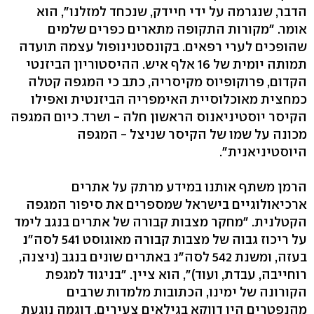
הדבר, שנגרמה על ידי חיידק, שנכחד למזלנו", הוא
אומר. "מקורות התקופה מתארים כפרים שלמים
שהופכים לערי רפאים. בקונסטנינופול עצמה תועדה
תמותה יומית של 16 אלף איש. ההיסטוריון הביזנטי
הקדום, פרוקופיוס מקיסריה, כתב כי המגפה קטלה
כמחצית מאוכלוסיית האימפריה הביזנטית ואפילו
הקיסר יוסטיניאנוס הראשון חלה - ושרד. כיום המגפה
מכונה על שמו של הקיסר שניצל - המגפה
היוסטיניאנית".
הרמן משתף אותנו במידע מרתק על אתרים
ארכיאולוגיים בישראל שמספרים את סיפור המגפה
הקטלנית. "מחקר מצבות קבורה של אתרים בנגב לימד
על ריכוז גבוה של מצבות קבורה מאוגוסט 541 לסה"נ
בעזה, ומשנת 542 לסה"נ באתרים שונים בנגב (ניצנה,
רוחייבה, עבדת, ועוד)", הוא ציין. "בניגוד למגפת
הקורונה של ימינו, הכתובות מלמדות שרבים
מהנפטרים היו דווקא בגילאים צעירים. דוגמה נוגעת