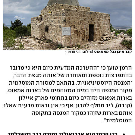
קבר איבן גבל מאמאוס
(צילום: דני הרמן )
הרמן טוען כי "ההערכה המדעית כיום היא כי מדובר
בהתפרצות נוספת ומאוחרת של אותה מגפת הדבר,
'המגפה היוסטיניאנית'. בהתאם למסורת המוסלמית
מקור המגפה היה במים המזוהמים של בארות אמאוס.
בארות אמאוס מזוהים כיום בתחומי פארק איילון
(קנדה), ליד מחלף לטרון, אף כי אין ודאות מדעית שאלו
אותם בארות שזוהו כמקור המגפה בתקופה
המוסלמית".
דני הרמן הוא ארכיאולוג ומורה דרך בהשכלתו,