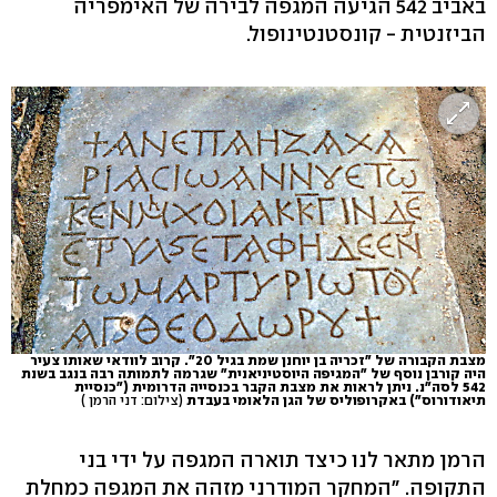
באביב 542 הגיעה המגפה לבירה של האימפריה
הביזנטית - קונסטנטינופול.
מצבת הקבורה של "זכריה בן יוחנן שמת בגיל 20". קרוב לוודאי שאותו צעיר
היה קורבן נוסף של "המגיפה היוסטיניאנית" שגרמה לתמותה רבה בנגב בשנת
542 לסה"נ. ניתן לראות את מצבת הקבר בכנסייה הדרומית ("כנסיית
תיאודורוס") באקרופוליס של הגן הלאומי בעבדת
(צילום: דני הרמן )
הרמן מתאר לנו כיצד תוארה המגפה על ידי בני
התקופה. "המחקר המודרני מזהה את המגפה כמחלת