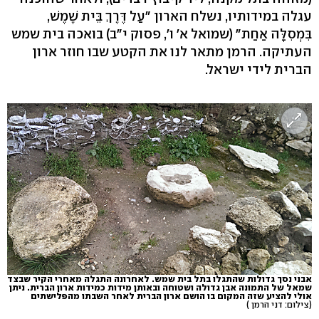
עגלה במידותיו, נשלח הארון "עַל דֶּרֶךְ בֵּית שֶׁמֶשׁ,
בִּמְסִלָּה אַחַת" (שמואל א' ו', פסוק י"ב) בואכה בית שמש
העתיקה. הרמן מתאר לנו את הקטע שבו חוזר ארון
הברית לידי ישראל.
אבני נסך גדולות שהתגלו בתל בית שמש. לאחרונה התגלה מאחרי הקיר שבצד
שמאל של התמונה אבן גדולה ושטוחה ובאותן מידות כמידות ארון הברית. ניתן
אולי להציע שזה המקום בו הושם ארון הברית לאחר השבתו מהפלישתים
(צילום: דני הרמן )