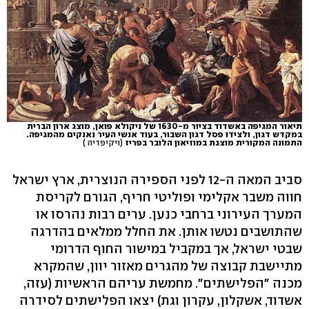
תיאור המגיפה באשדוד בציור מ-1630 של ניקולא פואן, מוצג ארון הברית
במקדש דגון, ולצידו פסל דגון השבור, בעוד אנשי העיר נאנקים מהמגיפה.
התמונה המקורית מוצגת במוזיאון הלובר בפריז
(ויקיפדיה )
סביב המאה ה-12 לפני הספירה הנוצרית, ארץ ישראל
חווה משבר אקלימי ופוליטי חריף, הגורם לקריסת
המערך העירוני ברחבי כנען. ערים רבות נהרסו או
שהתושבים נטשו אותן. את החלל ממלאים בהדרגה
שבטי ישראל, אך במקביל במישור החוף הדרומי
מתיישבת קבוצה של מהגרים מאזור יוון, שהמקרא
מכנה "הפלישתים". מחמשת עריהם הראשיות (עזה,
אשדוד, אשקלון, עקרון וגת) יצאו הפלישתים לסידרה