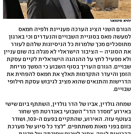
יחיא סינוואר
הגורם השני הציג הערכה מעניינת ולפיה חמאס
למעשה מאס בסוגיית השבויים והנעדרים וכי בארגון
מתוסכלים מכך שלמרות כל הניסיונות שלהם לעורר
את הסוגיה – הציבור הישראלי לא מגלה בה שום עניין
ולא מפעיל לחץ על ההנהגה הישראלית לקיים עסקת
שבויים. הגורם העריך בסוף השבוע כי המשך מריחת
הזמן והיעדר התקדמות תאלץ את חמאס להפחית את
הדרישות והתנאים שהוא מציב לגיבוש עסקת חילופי
שבויים.
שמחה גולדין, אביו של הדר גולדין, השתתף ביום שישי
באירוע "מסדר הדר" השבועי באנדרטת חץ שחור
בעוטף עזה. האירוע, שהתקיים בפעם ה-103, ושודר
בזום בפני מאות משתתפים. "לצד כל סיוע של מערכת
הבריאות לעזה, אסור לשכוח שחובתה של מדינת