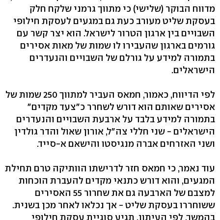
מדווח הבוקר (שלישי) כי מתווך גרמני שלקח חלק
בעסקת שליט
מעורב כעת גם במגעים לעסקת חילופי
השבויים בין ארגון הטרור לישראל. הוא יצר קשר עם
גורמים בארגון שהעבירו לו שמות של מאות אסירים
בתמורה למידע על גורלם של השבויים והנעדרים
הישראלים.
לפי הדיווח, כאמור, חמאס העביר למתווך 250 שמות של
אסירים שאותם הוא דורש לשחרר כ"צעד מקדים"
בתמורה למידע בלבד על ארבעת השבויים והנעדרים
הישראלים - שני חללי צה"ל, אורון שאול והדר גולדין
ושני האזרחים אברה מנגיסטו והישאם א-סייד.
עוד נאמר, כי חמאס חזר לדרישתו הוותיקה טרם תחילת
המגעים, והוא דורש כתנאי מקדים להעברת הוכחות
למצבם של הארבעה גם את שחרור 55 האסירים
ששוחררו בעסקת שליט - אך נכלאו לאחר מכן בשנית.
בהמשך, לפי העיתון, תגיע סוגיית עסקת חילופי