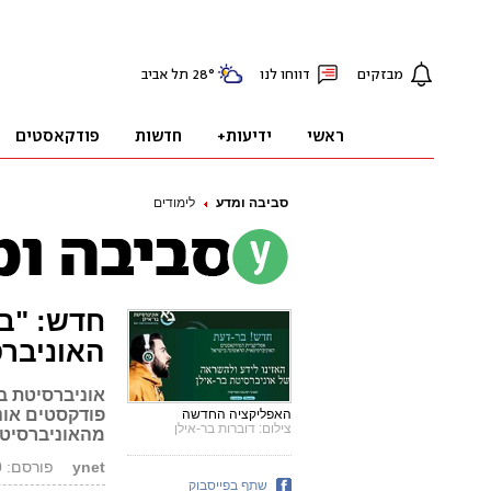
סביבה ומדע
לימודים
חדש: "בר
האוניבר
אוניברסיטת ב
האפליקציה החדשה
צילום: דוברות בר-אילן
מהאוניברסיט
ynet
פורסם: 20.04.20, 11:38
שתף בפייסבוק