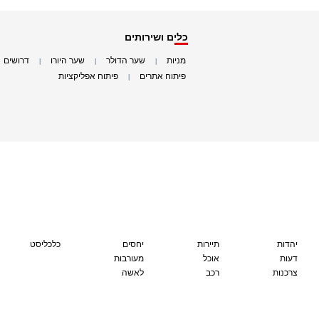
כלים ושירותים
מניות
שער הדולר
שער היורו
דרושים
|
|
|
|
פיתוח אתרים
פיתוח אפליקציות
|
|
יהדות
תיירות
יחסים
כלכליסט
דעות
אוכל
מעורבות
צרכנות
רכב
לאשה