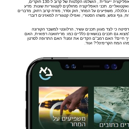
, בנוסף לפיתוח אפליקציה ייעודית , הושלמו הקלטות של קרוב ל-130 חוקרים,
ואקטואליים. תכני האפליקציה מחולקים לקטגוריות שונות: מדע
 וכלכלה, משפיעים על המחר, חוק וסדר, מזרח קרוב רחוק, מדברים
ח, גוף ונפש, משהו הסטורי, ואפילו קטגוריה למאזינים דוברי
סיטה כי לצד מגוון תכנים עשיר, הרלוונטי למשבר הקורונה
צוא גם תכנים בנושאים כלליים כמו: מריחואנה רפואית, האם
יך חיים? האם רמב"ם הקדים את זמנו? האם התרופה לסרטן
הו המח הקרימינלי? ועוד.