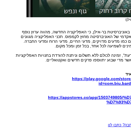
לן)
אוניברסיטת בר-אילן, כי האפליקציה החדשה, מהווה ערוץ נוסף
דמי של האוניברסיטה מחוץ לקמפוס. תכני האפליקציה מגוונים
כמו מדעים מדויקים, מדעי החיים, מדעי הרוח ומדעי החברה.
נים לשמיעה לכל אחד, בכל זמן ומכל מקום.
עת", זמינה לכולם ללא תשלום וניתנת להורדת בחנויות האפליקציות
אשר מדי שבוע יתווספו פרקים חדשים ואקטואליים.
יד
https://play.google.com/store
id=com.biu.bar
https://appstores.co/app/1503749805/
%D7%93%D
ה? כתבו לנו