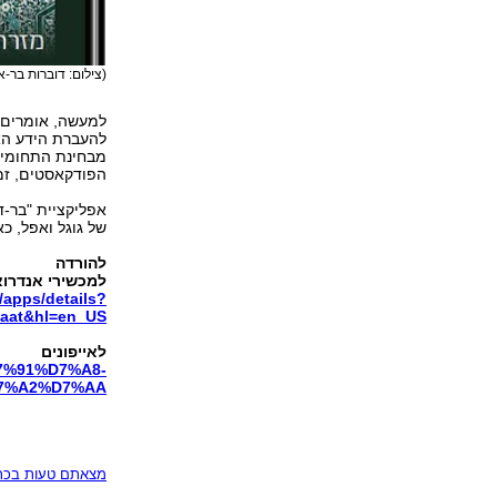
(צילום: דוברות בר-אי
למעשה, אומרים ב
להעברת הידע האק
מבחינת התחומים 
הפודקאסטים, זמי
אפליקציית "בר-ד
של גוגל ואפל, כ
להורדה
למכשירי אנדרוא
/apps/details?
daat&hl=en_US
לאייפונים
%D7%91%D7%A8-
7%A2%D7%AA
מצאתם טעות בכתב