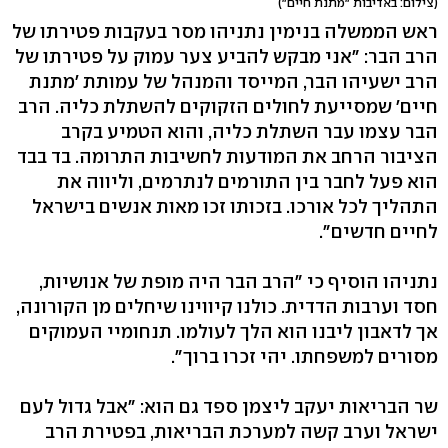
(צילום: באדיבות "מתנת חיים")
ראש הממשלה בנימין נתניהו מסר בעקבות פטירתו של
הרב הבר: "אני מבקש להביע צער עמוק על פטירתו של
הרב ישעיהו הבר, המייסד והמנהל של עמותת 'מתנת
חיים' שמסייעת לחולים הזקוקים להשתלת כליה. הרב
הבר עצמו עבר השתלת כליה, והוא הטמיע בקרב
הציבור הרחב את המודעות לחשיבות התרומה. בד בבד
הוא פעל לחבר בין התורמים לנתרמים, וליווה את
התהליך לכל אורכו. בזכותו זכו מאות אנשים בישראל
לחיים חדשים".
נתניהו הוסיף כי "הרב הבר היה מופת של אנושיות,
חסד וערבות הדדית. כולנו קיווינו שיחלים מן הקורונה,
אך לדאבון ליבנו הוא הלך לעולמו. תנחומיי העמוקים
מסורים למשפחתו. יהי זכרו ברוך".
שר הבריאות יעקב ליצמן ספד גם הוא: "אבל גדול לעם
ישראל וערב קשה למערכת הבריאות, בפטירת הרב