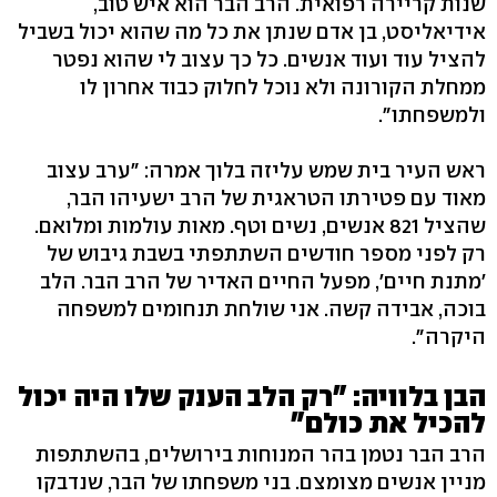
שנות קריירה רפואית. הרב הבר הוא איש טוב,
אידיאליסט, בן אדם שנתן את כל מה שהוא יכול בשביל
להציל עוד ועוד אנשים. כל כך עצוב לי שהוא נפטר
ממחלת הקורונה ולא נוכל לחלוק כבוד אחרון לו
ולמשפחתו".
ראש העיר בית שמש עליזה בלוך אמרה: "ערב ‏עצוב
מאוד עם פטירתו הטראגית של הרב ישעיהו הבר,
שהציל 821 אנשים, נשים וטף. מאות עולמות ומלואם.
רק לפני מספר חודשים השתתפתי בשבת גיבוש של
'מתנת חיים', מפעל החיים האדיר של הרב הבר. הלב
בוכה, אבידה קשה. אני שולחת תנחומים למשפחה
היקרה".
הבן בלוויה: "רק הלב הענק שלו היה יכול
להכיל את כולם"
הרב הבר נטמן בהר המנוחות בירושלים, בהשתתפות
מניין אנשים מצומצם. בני משפחתו של הבר, שנדבקו