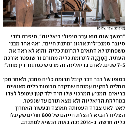
(צילום: שלו שלום)
"במשך שנה הוא עבר טיפולי דיאליזה", סיפרה ג'ודי
סינגר, סמנכ"לית ארגון "מתנת חיים". "אף אחד מבני
משפחתו לא התאים לתרומת כליה, והוא לא ראה את
העתיד. הַמְתָּנָה לתרומת כליה מתורם זר שנפטר אורכת
7-5 שנים. לאדם בדיאליזה זה מרגיש כמו גזר דין מוות".
בסופו של דבר הבר קיבל תרומת כליה מחבר, ולאחר מכן
החליט להקים עמותה שתקדם תרומות כליה מאנשים
בריאים. המניע המרכזי שלו היה ילד קטן שטופל לצדו
במחלקת הדיאליזה ולא מצא תורם עד שנפטר.
לאט-לאט צברה העמותה תאוצה ובעשור האחרון
הצליח להביא להצלת חייהם של 800 חולים שקיבלו
כליה חדשה. ב-2014 זכה באות הנשיא למתנדב.