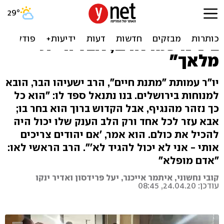
הרב שהציל חיים ונפטר
מקורונה נטמן: "התהלכת
בינינו כמו אדם, אבל היית
מלאך"
יו"ר עמותת "מתנת חיים", הרב ישעיהו הבר, הובא
למנוחות בירושלים. בנו נתנאל ספד לו: "הוא כל
כך נזהר מהנגיף, אבל הקדוש ברוך הוא בחר בו;
אבא עזר לכל אחד ורק הלב הענק שלו יכול היה
להכיל את כולם. הוא אמר, 'אם יהודים צריכים
אותי - אני לא יכול להגיד לא'". הרב הראשי לאו:
"אדם מופלא"
קובי נחשוני, איתמר אייכנר, יעל פרידסון ואדיר ינקו
עודכן: 24.04.20, 08:45