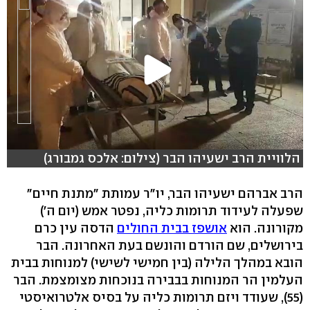
הלוויית הרב ישעיהו הבר (צילום: אלכס גמבורג)
הרב אברהם ישעיהו הבר, יו"ר עמותת "מתנת חיים"
שפעלה לעידוד תרומות כליה, נפטר אמש (יום ה')
מקורונה. הוא
אושפז בבית החולים
הדסה עין כרם
בירושלים, שם הורדם והונשם בעת האחרונה. הבר
הובא במהלך הלילה (בין חמישי לשישי) למנוחות בבית
העלמין הר המנוחות בבבירה בנוכחות מצומצמת. הבר
(55), שעודד ויזם תרומות כליה על בסיס אלטרואיסטי