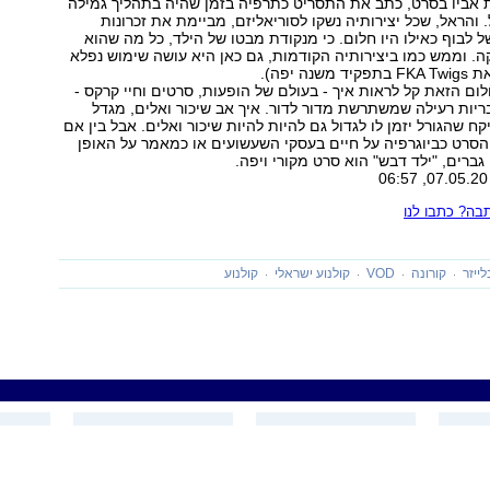
 אביו בסרט, כתב את התסריט כתרפיה בזמן שהיה בתהליך גמילה
 והראל, שכל יצירותיה נשקו לסוריאליזם, מביימת את זכרונות
 לבוף כאילו היו חלום. כי מנקודת מבטו של הילד, כל מה שהוא
. וממש כמו ביצירותיה הקודמות, גם כאן היא עושה שימוש נפלא
ה יפה).
ם הזאת קל לראות איך - בעולם של הופעות, סרטים וחיי קרקס -
יות רעילה שמשתרשת מדור לדור. איך אב שיכור ואלים, מגדל
יקח שהגורל יזמן לו לגדול גם להיות להיות שיכור ואלים. אבל בין אם
סרט כביוגרפיה על חיים בעסקי השעשועים או כמאמר על האופן
גברים, "ילד דבש" הוא סרט מקורי ויפה.
ה? כתבו לנו
לייזר
קורונה
VOD
קולנוע ישראלי
קולנוע