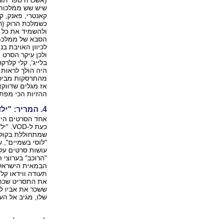
(אשכרה ספר תור
שיש שש ממלכות ט
קאנטרי, פאנק, קל
כשמלכת הרוק (ר
ולהשמיד את כל ס
הסבא של ממלכת ה
לכיוון האויבת בנ
בלייג', קלי קלר
היה הולך לראות 
מהתרסקות מביכה.
אז מגלים שדווקא 
ההזיות הכי מפתי
4. המריר: "ילד דבש"
אחד הסרטים היפי
שמתחוללת בקולנו
"הרוכב" בערוצי 
הבמאית הישראלי
תעודה ווידאו קל
את התסריט שכתב 
ששכר את אביו לה
שלו, מגיב אל העו