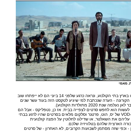
. מאמי
ב-15 במרץ נסגרו בארץ בתי הקולנוע, ונראה כרגע שלפני 14 ביוני הם לא ייפתחו שוב
ף הקורונה - הערה שנכתבת למי שיגיע לטקסט הזה בעוד עשר שנים
ה שנת 2020 מתולדות הקולנוע).
 לעשות הוא לחפש סרטים לצפייה בבית. אז כן, נטפליקס - אבל הם
לא לבד: ערוצי ה-VOD של יס, הוט, פרטנר וסלקום מלאים בסרטים שהיו לרגע בבתי
ו עליהם את השאלטר, או שדילגו לחלוטין על הפצה קולנועית
ורה הארצית שלהם בטלוויזיה שלכם.
- וכפי שזה מסתמן לשבועות הקרובים, לא האחרון - של סרטים