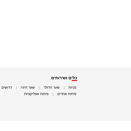
כלים ושירותים
מניות
שער הדולר
שער היורו
דרושים
|
|
|
|
פיתוח אתרים
פיתוח אפליקציות
|
|