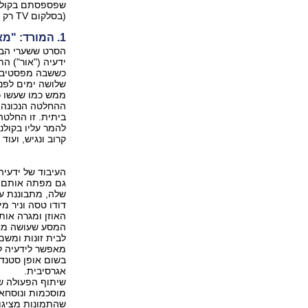
(בסלקום TV רק 16 שקל). הפעם - סרטים ע הקשר מוזיקלי.
1. המורד: "מאמי"
הסרט ששערי הברז
ידעיה ("אור") ה
שלושה ימים לפנ
ממש כמו שעשו כ
ביתית. זו החלטה
להמר עליו בקולנו
קרוב ונגיש, ועוד 
גם מפתה אותם אל
שלה, מתבוננת על
דודו טסה וניר מי
האוזן ומגרה אות
המסע שעושה מאמ
לבית זונות ומשם
מאפשר לידעיה לש
בשום אופן סטנדר
אגרסיבית.
שיתוף הפעולה של
מוסכמות ונוסחאו
שהתמונות מציגות