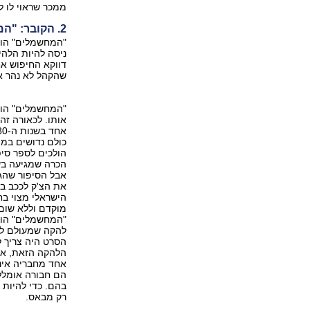
ממכר שראוי לו להפוך - בפ
2. הקובר: "המחשמלים"
ניסה להיות הלהי
דווקא החיפוש אח
שהקהל לא נהר אל
"המחשמלים" הוא
אותו. לכאורה זה
כולם נדושים במי
הולכים לספר סיפ
הכרה שמגיעה בשל
אבל הסיפור שהגה
את הצ'ק לככב בת
הישראלי מצוי ב
מוקדם וללא שום
"המחשמלים" הו
להקה שמעולם לא
הסרט היה צריך 
הלהקה הזאת, אבל
אחד מחבריה אינו
הם חבורה אומללה
בהם. כדי להיות 
רק מבאס.