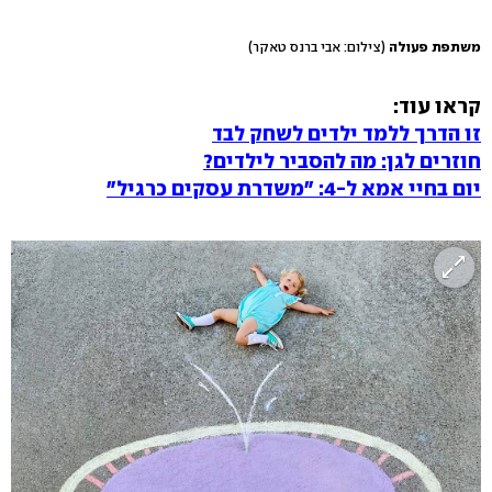
משתפת פעולה
(צילום: אבי ברנס טאקר)
קראו עוד:
זו הדרך ללמד ילדים לשחק לבד
חוזרים לגן: מה להסביר לילדים?
יום בחיי אמא ל-4: "משדרת עסקים כרגיל"