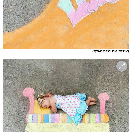
(צילום: אבי ברנס טאקר)