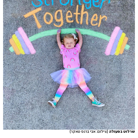
שרלוט בפעולה
(צילום: אבי ברנס טאקר)