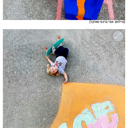
(צילום: אבי ברנס טאקר)