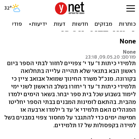
תלמידי כיתות ד' עד י' צפויים
לחזור לשניים-שלושה ימי
לימוד בבתי הספר
None
None
פורסם: 09.05.20, 23:18
תלמידי כיתות ד' עד י' צפויים לחזור לבתי הספר ביום
ראשון הבא בתנאי שלא תהייה עלייה בתחלואה
בקורונה. מנכ"ל משרד החינוך שמואל אבואב ציין כי
תלמידי כיתות ד' עד ו' יחזרו בשלב הראשון לשני ימי
לימוד בשבוע שכל בית ספר יבחר. בשאר הימים ילמדו
מהבית. בהתאם לזמינות המבנים בבתי הספר יחליטו
המנהלים האם תלמידי א' עד ג' ילמדו ארבעה או
חמישה ימים כדי להתגבר על מחסור צפוי במבנים בשל
למידה בקפסולות של 17 תלמידים.