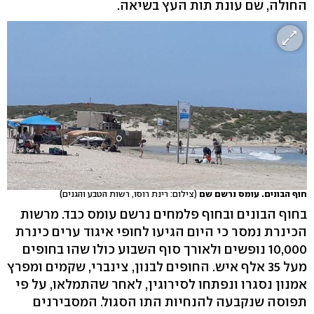
החולה, שם עונת תות העץ בשיאה.
חוף הבונים. עומס נרשם שם
(צילום: רינת רוסו, רשות הטבע והגנים)
בחוף הבונים ובחוף פלמחים נרשם עומס כבד. מרשות
הכינרת נמסר כי היום הגיעו לחופי איגוד ערים כינרת
10,000 נופשים ולאורך סוף השבוע כולו שהו בחופים
מעל 35 אלף איש. החופים לבנון, צינברי, שקמים ומפרץ
אמנון נסגרו ונפתחו לסירוגין, לאחר שהתמלאו, על פי
תפוסה שנקבעה להנחיות התו הסגול. המסבירנים