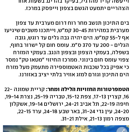
וייעשה קריר מהרגיל, בעיקר בהרים. בשעות אחר
הצהריים יתמעט הגשם בצפון וייפסק במרכז.
בים התיכון תנשב מחר רוח דרום מערבית עד צפון
מערבית במהירות 30-45 קמ"ש, וייתכנו משבים שיגיעו
אף ל-55 קמ"ש. הים יהיה גבה גלים עד רוגש, גובה
הגלים - 200 עד 370 ס"מ. עומס חום קל ישרור בחוף,
בשפלה, בעמקי הצפון ובצפון הנגב. בעמקי המזרח
צפוי עומס חום בינוני. ממרכז החיזוי "מטאו טק" נמסר
כי אפיק בכל שכבות האטמוספירה מתעמק מעל מזרח
הים התיכון וגורם למזג אוויר בלתי יציב באזורנו.
הטמפרטורות החזויות הלילה ומחר:
קריית שמונה 22-
16, קצרין 17-13, צפת 15-12, טבריה 25-19, נצרת 19-14,
חיפה 22-19, תל אביב 24-21, ירושלים 19-14, אשקלון
24-20, עין גדי 31-24, באר שבע 24-18, ערד 22-15,
מצפה רמון 21-13, אילת 31-21.