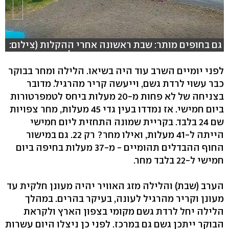
גם בחופים מותר: שבת ראשונה אחרי ההקלות (צילום:
שבתאי שתייה רשות הכינרת, שגיא קליין הערבה
התיכונה, איציק בנדור קק"ל)
לפני יומיים השרב עוד היה בשיאו. הלילה ומחר בבוקר
כבר עשוי לרדת גשם, וייעשה קריר מהרגיל. מדובר
בצניחה של לא פחות מ-20 מעלות ביחס לטמפרטורות
ביום חמישי. אז נמדדו בעין גדי 45 מעלות, מחר צפויות
שם 24 בלבד. בקריית שמונה התחזית ליום חמישי
הייתה ל-41 מעלות, ואילו מחר? רק 22. גם במישור
החוף ההבדלים תהומיים - מ-37 מעלות בחיפה ביום
חמישי ל-22 בלבד מחר.
הערב (שבת) והלילה מזג האוויר יהיה מעונן חלקית עד
מעונן וקריר מהרגיל לעונה, בעיקר בהרים. במהלך
הלילה יחל לרדת גשם מקומי בצפון הארץ ולקראת
הבוקר ייתכן גשם גם במרכז. לפני כן ניצלו היום עשרות