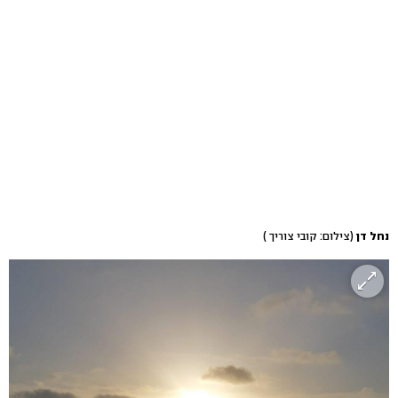
נחל דן
(צילום: קובי צוריך )