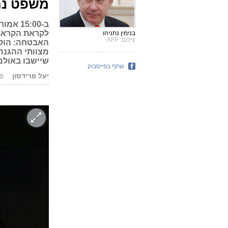
משפט נת
ב-5:00
לקראת הקראת 
בנימין נתניהו
צילום: AFP
האבטחה: הוקמ
מצוותי ההגנה 
שיישבו באולמות אחרים. 
שתף בפייסבוק
יעל פרידסון
פורס