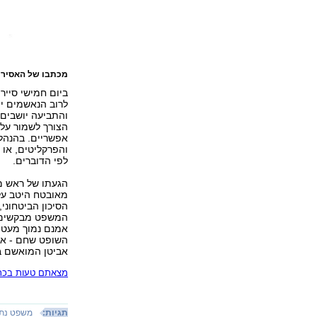
מכתבו של האסיר 
ביום חמישי סייר
לרוב הנאשמים יו
הצורך לשמור על 
אפשריים. בהנהל
והפרקליטים, או 
לפי הדוברים.
הגעתו של ראש מ
מאובטח היטב על
הסיכון הביטחוני,
המשפט מבקשים ל
אמנם נמוך מעט מ
השופט שחם - אחד
אביטן המואשם בי
מצאתם טעות בכתב
תגיות:
משפט נתנ