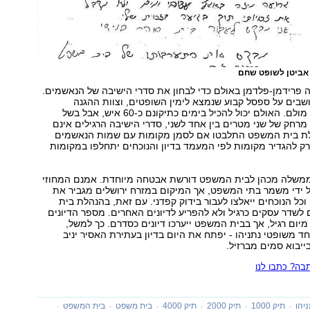
אביטן לשופט שחם
ה פרידמן-פלדמן באולם כדי לבחון את סדרי הישיבה של הנאשמים.
שבים על ספסל קבוע שנמצא לימין השופטים, וצוות ההגנה
והתביעה יושבים מולם. האולם יכול להכיל בימים כתיקונם כ-60 איש, אבל בשל
מרחק של שני מטרים בין אחד לשני, סדרי הישיבה הרגילים אינם
ת בית המשפט התלבטו אם לסמן מקומות עם שמות הנאשמים
רק להגדיר מקומות לפי המעמד בדיון והנוכחים יתחלפו במקומות
משלה מכהן לבית המשפט דורשת אבטחה מיוחדת. אמנם המחוזי
 ידי משמר בתי המשפט, אך המיקום במזרח ירושלים מגביר את
 וכל הנוכחים ייאלצו לעבור בידוק קפדני. עם זאת, בהנהלת בית
שדר עסקים כרגיל ולא להפריע לדיונים האחרים. מספר הדיונים
יום רגיל, אך בבית המשפט ייערכו דיונים כסדרם. כך למשל,
 משופטי נתניהו - יפתח את היום בדיון בעתירת האסיר יניב
יבוא סמים מברזיל.
ה? כתבו לנו
יהו
תיק 1000
תיק 2000
תיק 4000
בית משפט
בית המשפט