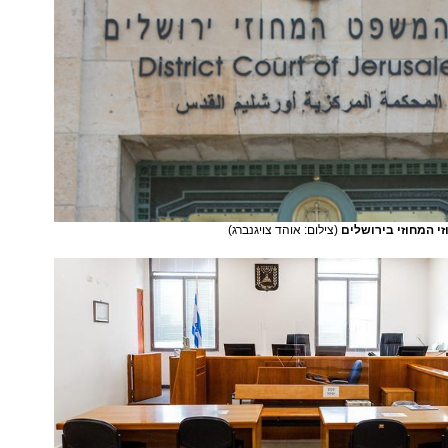
י המחוזי בירושלים
(צילום: אוהד צויגנברג)