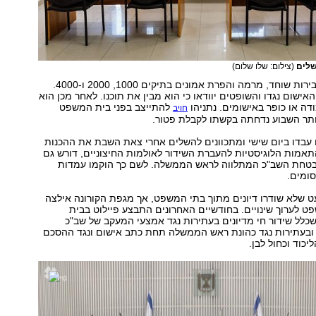
שלים
(צילום: שלו שלום)
נתניהו נאשם בעבירות שוחד, מרמה והפרת אמונים בתיקים 1000, 2000 ו-4000.
האישום נגדו והשופטים יוודאו כי הוא מבין את תוכנו. לאחר מכן הוא
דה או כופר באישומים. נתניהו
להתייצב בפני בית המשפט
חויב
תר השבוע נדחתה בקשתו לקבלת פטור.
 עבדו ביום שישי ומתכוונים להשלים אחרי צאת השבת את ההכנות
תאמות הלוגיסטיות להעברת השידור לאולמות החיצוניים, דורש גם
טחת השב"כ המתלווה לראש הממשלה. לשם כך הוקמו עמדות
סומים.
 שלא שודרו דיונים מתוך בתי המשפט, אך מגפת הקורונה אילצה
לערוך שינויים. בחודשיים האחרונים התבצע פיילוט בבית
כלל שידור חי מדיונים בעתירות נגד אמצעי המעקב של שב"כ
 ובעתירות נגד כהונת ראש הממשלה תחת כתב אישום ונגד ההסכם
ליכוד וכחול לבן.