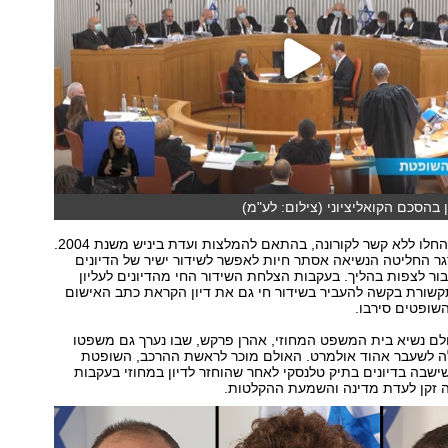
ן בהסכם הקואליציוני (צילום: לע"מ)
ההכנות לפיילוט החלו ללא קשר לקורונה, בהתאם להמלצות ועדת ביניש משנת 2004.
ר החליטה הנשיאה אסתר חיות לאפשר לשידור ישיר של הדיונים
ור לצפות בהליך. בעקבות הצלחת השידור החי מהדיונים לעליון
קשורת בקשה להעביר בשידור חי גם את דיון הקראת כתב האישום
השופטים סירבו.
ולם נשיא בית המשפט המחוזי, אהרן פרקש, שבו נערך גם משפטו
לשעבר אהוד אולמרט. האולם מוכר לראשת ההרכב, השופטת
ישבה בדיונים בתיק טלנסקי לאחר שהוחזר לדיון במחוזי בעקבות
 זקן לעדת מדינה והשמעת ההקלטות.