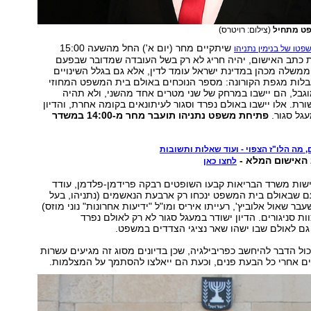
פט מתחיל
(צילום: רויטרס)
שיתקיים מחר (יום א') החל מהשעה 15:00
פטו של בנימין נתניהו
ת כתב האישום, יהיה חריג לא רק בשל העובדה שמדובר שבפעם
משלה מכהן במדינת ישראל עומד לדין, אלא גם בגלל השינויים
לות מגפת הקורונה: מספר הנוכחים באולם בית המשפט המחוזי
וגבל, הם יישבו במרחק של שני מטרים אחד מהשני, ולא תהיה
ורת. אלו יישבו באולם נפרד וסגור לעיתונאים בקומה אחרת, והדיון
גל סגור.
פתיחת משפט נתניהו תועבר מחר מ-14:00 במשדר
מה הלו"ז הצפוי - ועוד שאלות ותשובות
האישום המלא -
לחצו כאן
ישות משרד הבריאות קבעו השופטים רבקה פרידמן-פלדמן, עודד
 שבאולם בית המשפט ינכחו רק ארבעת הנאשמים (נתניהו, בעל
ר שאול אלוביץ', רעייתו איריס ומו"ל "ידיעות אחרונות" נוני מוזס)
ות סניגורים. הדיון ישודר במעגל סגור לא רק לאולם נפרד
גם לאולם שבו ישהו שאר נציגי הצדדים במשפט.
ול הדבר להיחשב כפריבילגיה, שכן בדיונים מסוג זה מגיעים עשרות
ם אחרי כל הבעת פנים, וכעת הם ייאלצו להסתמך על המצלמות.