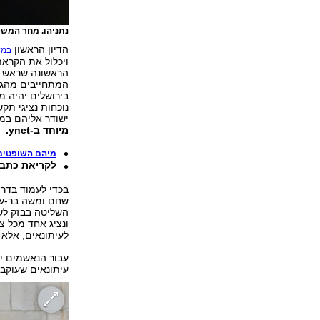
נתניהו. מחר המש
הדיון הראשון
במש
ויכלול את הקרא
הראשונה שראש מ
המתחייבים מהגב
בירושלים יהיה מ
נוכחות נציגי תקש
ישודר אליהם במע
מיוחד ב-ynet.
מיהם השופטים, 
לקריאת כתב 
בכדי לעמוד בדר
שחם ומשה בר-עם
השליטה בבזק לשעב
ונציג אחד מכל צו
לעיתונאים, אלא 
עבור הנאשמים יכ
עיתונאים שעוקבי