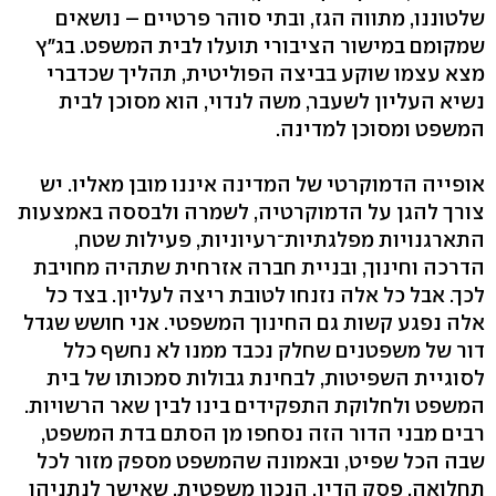
שלטוננו, מתווה הגז, ובתי סוהר פרטיים – נושאים
שמקומם במישור הציבורי תועלו לבית המשפט. בג"ץ
מצא עצמו שוקע בביצה הפוליטית, תהליך שכדברי
נשיא העליון לשעבר, משה לנדוי, הוא מסוכן לבית
המשפט ומסוכן למדינה.
אופייה הדמוקרטי של המדינה איננו מובן מאליו. יש
צורך להגן על הדמוקרטיה, לשמרה ולבססה באמצעות
התארגנויות מפלגתיות־רעיוניות, פעילות שטח,
הדרכה וחינוך, ובניית חברה אזרחית שתהיה מחויבת
לכך. אבל כל אלה נזנחו לטובת ריצה לעליון. בצד כל
אלה נפגע קשות גם החינוך המשפטי. אני חושש שגדל
דור של משפטנים שחלק נכבד ממנו לא נחשף כלל
לסוגיית השפיטות, לבחינת גבולות סמכותו של בית
המשפט ולחלוקת התפקידים בינו לבין שאר הרשויות.
רבים מבני הדור הזה נסחפו מן הסתם בדת המשפט,
שבה הכל שפיט, ובאמונה שהמשפט מספק מזור לכל
תחלואה. פסק הדין, הנכון משפטית, שאישר לנתניהו