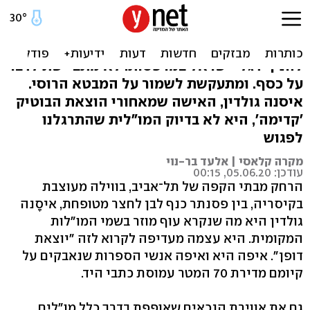
מקרה קלאסי
היא חושבת ששוק הספרים במצב מצוין. קוראת
להניף דגלי ישראל במרפסות. לא מתביישת לדבר
על כסף. ומתעקשת לשמור על המבטא הרוסי.
איסנה גולדין, האישה שמאחורי הוצאת הבוטיק
'קדימה', היא לא בדיוק המו"לית שהתרגלנו
לפגוש
מקרה קלאסי | אלעד בר-נוי
עודכן: 05.06.20, 00:15
הרחק מבתי הקפה של תל־אביב, בווילה מעוצבת
בקיסריה, בין פסנתר כנף לבן לחצר מטופחת, איסָנה
גולדין היא מה שנקרא עוף מוזר בשמי המו"לות
המקומית. היא עצמה מעדיפה לקרוא לזה "יוצאת
דופן". איפה היא ואיפה אנשי הספרות שנאבקים על
קיומם מדירת 70 המטר עמוסת כתבי היד.
גם את אווירת הנכאים שאופפת בדרך כלל מו"לים