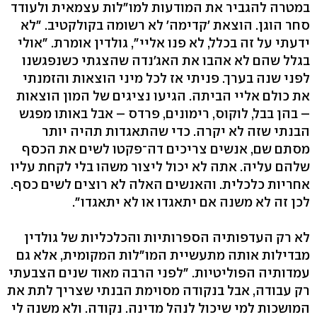
במטרה להגביר את המודעות למו"לות עצמאית ולעודד
סחר הוגן. הוצאת 'קדימה' לא רשומה בקולקטיב. "לא
ידעתי על זה בכלל, לא פנו אליי", גולדין אומרת. "אולי
בגלל שהם לא אהבו את האג'נדה שהצגתי כשנפגשנו
לפני שנה בערך. פניתי אז לכל מיני הוצאות והזמנתי
את כולם אליי הביתה. הגיעו נציגים של המון הוצאות
– בהן בבל, לוקוס, רימונים, פרדס – אבל באותו מפגש
הבנתי שזה לא יקרה. כדי שהתאגדות תהיה יותר
מסתם שם, אנשים צריכים דה־פקטו לשים את הכסף
שלהם עליה. אתה לא יכול ליצור משהו בלי לקחת עליו
אחריות כלכלית. והאנשים האלה לא רוצים לשים כסף.
לכן זה לא משנה אם יתאגדו או לא יתאגדו".
לא רק העדפותיה הספרותיות והכלכליות של גולדין
מבדילות אותה מתעשיית המו"לות המקומית, אלא גם
עמדותיה הפוליטיות. "לפני הרבה מאוד שנים הצבעתי
רק עבודה, אבל בנקודה מסוימת הבנתי שצריך לתת את
המושכות למי שיכול לנהל מדינה. נקודה. ולא משנה לי