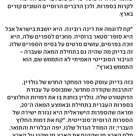
לקרות בספרות. ולכן הדברים הרוסיים הטובים קורים
בארץ.
"קח לדוגמה את דינה רובינה. היא יושבת בישראל אבל
היא סופר־סטאר ברוסיה. מחכים לספרים שלה, היא
זוכה בפרסים, עושים סרטים על בסיס הספרים שלה.
זה בדיוק מה שהיה גם בתחילת המאה שעברה -
הגיבור הסובייטי האמיתי לא התממש שם, הוא
התממש בארץ".
בזה בדיוק עוסק ספר המחקר החדש של גולדין,
'התרבות שקודדה מחדש', שמבוסס על עבודת
הדוקטורט שלה. גולדין בוחנת בו את דמויות החלוצים
בספרות העברית בתחילת ובאמצע המאה ה־20,
ומראה שהספרות הישראלית היא נגזרת ישירה של
הספרות הרוסית־סובייטית. "קח את דמות החלוץ
העברי; זה המודל הגדול שלנו, יפה הבלורית והתואר,
מלח הארץ, מי שהקים את הארץ, מי שהגן על הארץ,