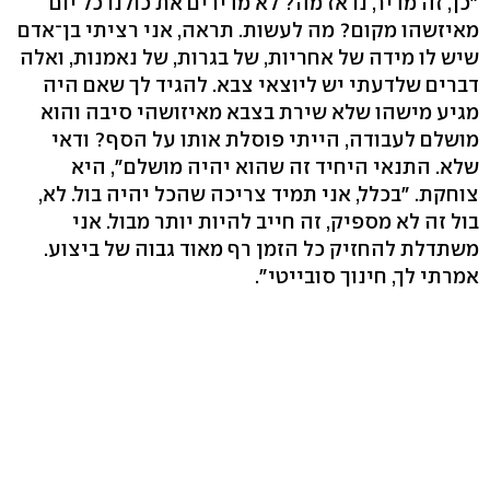
"כן, זה מדיר, נו אז מה? לא מדירים את כולנו כל יום
מאיזשהו מקום? מה לעשות. תראה, אני רציתי בן־אדם
שיש לו מידה של אחריות, של בגרות, של נאמנות, ואלה
דברים שלדעתי יש ליוצאי צבא. להגיד לך שאם היה
מגיע מישהו שלא שירת בצבא מאיזושהי סיבה והוא
מושלם לעבודה, הייתי פוסלת אותו על הסף? ודאי
שלא. התנאי היחיד זה שהוא יהיה מושלם", היא
צוחקת. "בכלל, אני תמיד צריכה שהכל יהיה בול. לא,
בול זה לא מספיק, זה חייב להיות יותר מבול. אני
משתדלת להחזיק כל הזמן רף מאוד גבוה של ביצוע.
אמרתי לך, חינוך סובייטי".