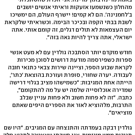
מהחלון כשנשמעו אזעקות וראיתי אנשים יושבים
ב'לחמנינה'. הם לא קמים! יישרף העולם, הם ימשיכו
לשבת בבתי הקפה ובכיכר הבימה. וכשראיתי שלקראת
יום העצמאות לא תולים דגלים, זה קומם אותי. אתה
ישראלי, אתה צריך להיות גאה בזה".
חודש מוקדם יותר הסתבכה גולדין עם לא מעט אנשי
ספרות כשפירסמה מודעת דרושים לסוכן מכירות
לקראת שבוע הספר, וציינה שירות צבאי כתנאי חובה
לעבודה. יערה שחורי, סופרת ועורכת בהוצאת 'כתר',
הייתה אחת המגיבות: "כשמישהו מציב בגלוי דרישה
שמדירה אוכלוסייה שלמה יש על מה להתקומם",
כתבה. "זה לא פחות חשוב ולא פחות עניין שבלב
התרבות, מלהוציא לאור את הספרים היפים שאתם
מוציאים".
גולדין דבקה בעמדתה והתנצחה עם המגיבים. "היו שם