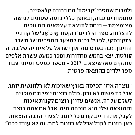
ולמרות שספרי 'קדימה' הם ברובם קלאסיים,
מתומחרים גבוה, ובאופן כללי נדמה שפונים לנישה
מצומצמת – ביחס להוצאה עצמאית הם זוכים
להצלחה. ספר הילדים 'דוקטור אַיכּוֹאֵב' של קורניי
צ'וקובסקי, למשל, נכנס למצעד הספרים של משרד
החינוך, זכה בפרס מוזיאון ישראל על איוריה של בתיה
קולטון, יצא בחמש מהדורות ומכר כמעט עשרת אלפים
עותקים מאז שיצא ב־2017 - מספר כמעט דמיוני עבור
ספר ילדים בהוצאה פרטית.
"נוצרה איזו תפיסה בארץ שאיכות לא רלוונטית יותר.
אבל זה פשוט לא נכון. כולם רוצים יופי וגם מוכנים
לשלם על זה. אנשים עדיין רוצים לקנות איכות,
וההוצאה שלי היא הוכחה חיה. אבל אם אתה רוצה
לקבל, אתה חייב קודם כל לתת. לצערי הרבה הוצאות
כאן רוצות לקבל אבל לא רוצות לתת. זה לא עובד ככה".