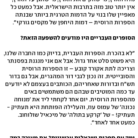
אין יותר טוב מזה בתרבות הישראלית. אבל כמעט כל
מאפיין שלו בנוי על הדמות הטרגית ביותר שבנתה
הספרות הרוסית – דמות היחפן של מקסים גורקי".
הסופרים העבריים היו מודעים להשפעה הזאת?
"לא בהכרח. הספרות העברית, בדיוק כמו החברה שלנו,
היא פשוט סלט אחד גדול. אבל אם אני מנגנת בפסנתר
וצריכה לתת אקורד קובע – זו הספרות הרוסית
והסובייטית. זה נכון לגבי דור המהגרים, אבל גם בדור
תש"ח ובדורות שאחריהם, הכותבים בעצמם לא יודעים
עד כמה המוטיבים שבהם הם משתמשים באים
מהספרות הרוסית. יום אחד לקחתי ליד את 'מנוחה
נכונה' של עמוס עוז, והעלילה הפותחת היא תעתיק -
תעתיק! - של 'קרקע בתולה' של מיכאיל שולוחוב.
כמעט אחד לאחד".
ומה עם ספרות ישראלית עכשווית? את מעורה במה