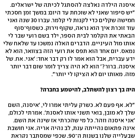
איסנה הילדה נאלצה להסתגל לכיתה של ישראלים.
"יש סיפור שאני לא שוכחת עד היום: במשך זמן חסכתי
חמישה שקלים כדי לקנות לי קלמר. עברו 30 שנה ואני
עוד זוכרת איך הוא נראה, שקוף וירוק. כשסוף־סוף
הבאתי את הקלמר לבית הספר, ילד בשם רועי שבר לי
אותו מול העיניים. הדברים האלה נמשכו עד שלאח שלי
נמאס. יום אחד הוא תפס את רועי הזה בצוואר, הוא לא
ידע עברית, אבל הוא אמר לו רק דבר אחד: 'אני. אח. של
איסנה. ברור?' הוא לא היה צריך לומר שום דבר יותר
מזה. מאותו יום לא הציקו לי יותר".
היה בך רצון להשתלב, להיטמע בחברה?
"לא. אף פעם לא. כשרק עליתי אמרו לי, 'איסנה, השם
שלך לא מובן, בואי תשני אותו לאסנת'. אמרתי לכולם,
'אני איסנה וזהו'. כל מי שהכרתי אז שינה את השם.
אינה פתאום נהייתה ענת, לב נהיה אריה. אני חושבת
שבעלייה שלנו בשנות ה־90, שכפי שמסתבר נקראת