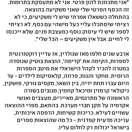
"אני מתכוונת להון פרטי. אני לא מתעסקת בתרומות.
זה הכסף הפרטי שלי שאני משקיעה בהוצאה.
בהתחלה כששאלו אמרתי שיש לי משקיעים, כי לא
רציתי שיסתכלו עליי כעל מישהי עם כסף. לא רציתי
לספר שיש לי עיסוק נוסף כמעצבת פנים. שלא ייכנסו
לי לחיים. אבל אין משקיעים – הכל שלי".
ארבע שנים חלפו מאז שגולדין, אז עדיין דוקטורנטית
לספרות, הקימה את 'קדימה', הוצאת בוטיק שנוסדה
במטרה להכיר לקהל הישראלי את מיטב הספרות
הרוסית. מחקר והגות, פרוזה, קלאסיקות לילדים - עד
היום עברו תחת ידיה, בין השאר, מקסים גורקי, פושקין,
ניקולאי קרמזין ומיכאל קוזמין; מגובים בשורה
הראשונה של מתרגמים, מאיירים, מעצבים ואנשי
אקדמיה על תקן חברי מערכת. בהתאם, ספרי ההוצאה
עשויים לעילא. כריכות קשיחות, הדפסה איכותית,
עריכה מדעית קפדנית - כל מה שהוצאות ספרים
בישראל יכולות רק לחלום עליו.