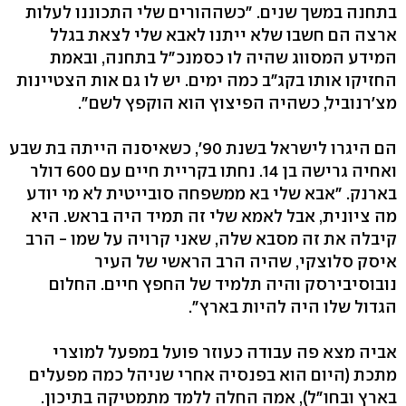
בתחנה במשך שנים. "כשההורים שלי התכוננו לעלות
ארצה הם חשבו שלא ייתנו לאבא שלי לצאת בגלל
המידע המסווג שהיה לו כסמנכ"ל בתחנה, ובאמת
החזיקו אותו בקג"ב כמה ימים. יש לו גם אות הצטיינות
מצ'רנוביל, כשהיה הפיצוץ הוא הוקפץ לשם".
הם היגרו לישראל בשנת 90', כשאיסנה הייתה בת שבע
ואחיה גרישה בן 14. נחתו בקריית חיים עם 600 דולר
בארנק. "אבא שלי בא ממשפחה סובייטית לא מי יודע
מה ציונית, אבל לאמא שלי זה תמיד היה בראש. היא
קיבלה את זה מסבא שלה, שאני קרויה על שמו - הרב
איסק סלוצקי, שהיה הרב הראשי של העיר
נובוסיבירסק והיה תלמיד של החפץ חיים. החלום
הגדול שלו היה להיות בארץ".
אביה מצא פה עבודה כעוזר פועל במפעל למוצרי
מתכת (היום הוא בפנסיה אחרי שניהל כמה מפעלים
בארץ ובחו"ל), אמה החלה ללמד מתמטיקה בתיכון.